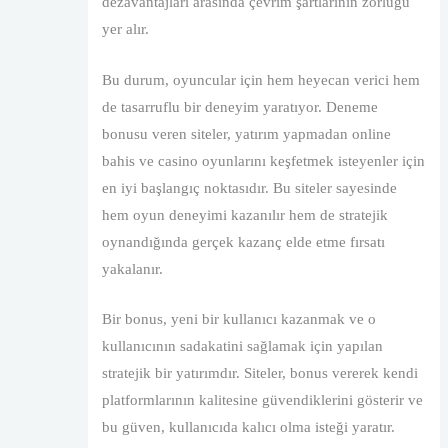
dezavantajları arasında çevrim şartlarının zorluğu
yer alır.
Bu durum, oyuncular için hem heyecan verici hem
de tasarruflu bir deneyim yaratıyor. Deneme
bonusu veren siteler, yatırım yapmadan online
bahis ve casino oyunlarını keşfetmek isteyenler için
en iyi başlangıç noktasıdır. Bu siteler sayesinde
hem oyun deneyimi kazanılır hem de stratejik
oynandığında gerçek kazanç elde etme fırsatı
yakalanır.
Bir bonus, yeni bir kullanıcı kazanmak ve o
kullanıcının sadakatini sağlamak için yapılan
stratejik bir yatırımdır. Siteler, bonus vererek kendi
platformlarının kalitesine güvendiklerini gösterir ve
bu güven, kullanıcıda kalıcı olma isteği yaratır.