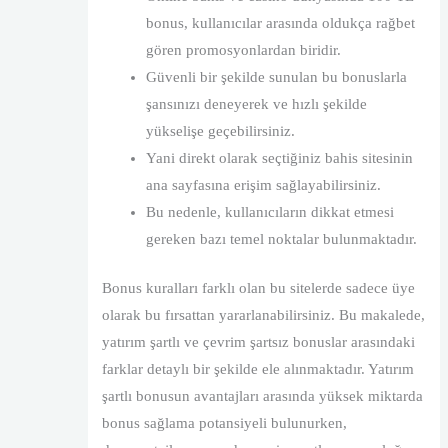
bonus, kullanıcılar arasında oldukça rağbet
gören promosyonlardan biridir.
Güvenli bir şekilde sunulan bu bonuslarla
şansınızı deneyerek ve hızlı şekilde
yükselişe geçebilirsiniz.
Yani direkt olarak seçtiğiniz bahis sitesinin
ana sayfasına erişim sağlayabilirsiniz.
Bu nedenle, kullanıcıların dikkat etmesi
gereken bazı temel noktalar bulunmaktadır.
Bonus kuralları farklı olan bu sitelerde sadece üye
olarak bu fırsattan yararlanabilirsiniz. Bu makalede,
yatırım şartlı ve çevrim şartsız bonuslar arasındaki
farklar detaylı bir şekilde ele alınmaktadır. Yatırım
şartlı bonusun avantajları arasında yüksek miktarda
bonus sağlama potansiyeli bulunurken,