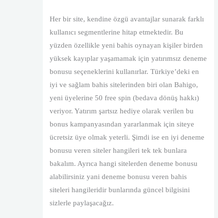
Her bir site, kendine özgü avantajlar sunarak farklı
kullanıcı segmentlerine hitap etmektedir. Bu
yüzden özellikle yeni bahis oynayan kişiler birden
yüksek kayıplar yaşamamak için yatırımsız deneme
bonusu seçeneklerini kullanırlar. Türkiye’deki en
iyi ve sağlam bahis sitelerinden biri olan Bahigo,
yeni üyelerine 50 free spin (bedava dönüş hakkı)
veriyor. Yatırım şartsız hediye olarak verilen bu
bonus kampanyasından yararlanmak için siteye
ücretsiz üye olmak yeterli. Şimdi ise en iyi deneme
bonusu veren siteler hangileri tek tek bunlara
bakalım. Ayrıca hangi sitelerden deneme bonusu
alabilirsiniz yani deneme bonusu veren bahis
siteleri hangileridir bunlarında güncel bilgisini
sizlerle paylaşacağız.