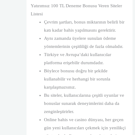
Yatırımsız 100 TL Deneme Bonusu Veren Siteler
Listesi
Çevrim şartları, bonus miktarının belirli bir
katı kadar bahis yapılmasını gerektirir.
Aynı zamanda üyelere sunulan ödeme
yöntemlerinin çeşitliliği de fazla olmalıdır.
Türkiye ve Avrupa’daki kullanıcılar
platforma erişebilir durumdadır.
Böylece bonusu doğru bir şekilde
kullanabilir ve herhangi bir sorunla
karşılaşmazsınız.
Bu siteler, kullanıcılarına çeşitli oyunlar ve
bonuslar sunarak deneyimlerini daha da
zenginleştirirler.
Online bahis ve casino dünyası, her geçen
gün yeni kullanıcıları çekmek için yenilikçi