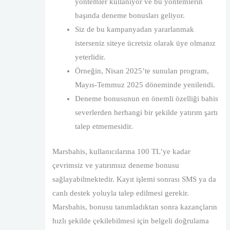
yöntemler kullanıyor ve bu yöntemlerin
başında deneme bonusları geliyor.
Siz de bu kampanyadan yararlanmak
isterseniz siteye ücretsiz olarak üye olmanız
yeterlidir.
Örneğin, Nisan 2025’te sunulan program,
Mayıs-Temmuz 2025 döneminde yenilendi.
Deneme bonusunun en önemli özelliği bahis
severlerden herhangi bir şekilde yatırım şartı
talep etmemesidir.
Marsbahis, kullanıcılarına 100 TL’ye kadar
çevrimsiz ve yatırımsız deneme bonusu
sağlayabilmektedir. Kayıt işlemi sonrası SMS ya da
canlı destek yoluyla talep edilmesi gerekir.
Marsbahis, bonusu tanımladıktan sonra kazançların
hızlı şekilde çekilebilmesi için belgeli doğrulama