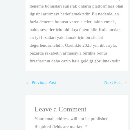
deneme bonusları sunarak onların platformlara olan
ilgisini artırmayı hedeflemektedir. Bu nedenle, en
fazla deneme bonusu veren siteleri takip etmek,
bahis severler için oldukça önemlidir. Kullanıcılar,
en iyi fırsatları yakalamak için bu siteleri
değerlendirmelidir. Özellikle 2023 yılı itibarıyla,
pazarda rekabetin artmasıyla birlikte bonus
fırsatlarının daha cazip hale geldiği görülmektedir.
←
Previous Post
Next Post
→
Leave a Comment
Your email address will not be published.
Required fields are marked
*