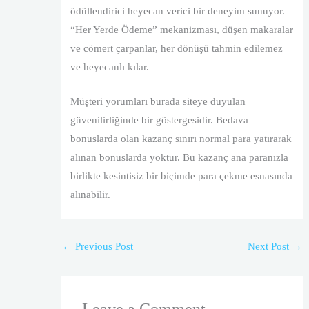
ödüllendirici heyecan verici bir deneyim sunuyor.
“Her Yerde Ödeme” mekanizması, düşen makaralar
ve cömert çarpanlar, her dönüşü tahmin edilemez
ve heyecanlı kılar.
Müşteri yorumları burada siteye duyulan
güvenilirliğinde bir göstergesidir. Bedava
bonuslarda olan kazanç sınırı normal para yatırarak
alınan bonuslarda yoktur. Bu kazanç ana paranızla
birlikte kesintisiz bir biçimde para çekme esnasında
alınabilir.
←
Previous Post
Next Post
→
Leave a Comment