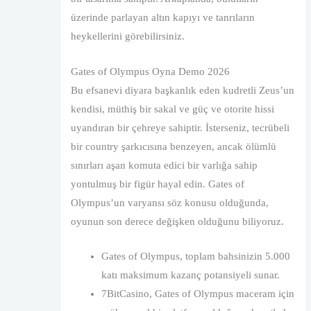
üzerinde parlayan altın kapıyı ve tanrıların
heykellerini görebilirsiniz.
Gates of Olympus Oyna Demo 2026
Bu efsanevi diyara başkanlık eden kudretli Zeus’un
kendisi, müthiş bir sakal ve güç ve otorite hissi
uyandıran bir çehreye sahiptir. İsterseniz, tecrübeli
bir country şarkıcısına benzeyen, ancak ölümlü
sınırları aşan komuta edici bir varlığa sahip
yontulmuş bir figür hayal edin. Gates of
Olympus’un varyansı söz konusu olduğunda,
oyunun son derece değişken olduğunu biliyoruz.
Gates of Olympus, toplam bahsinizin 5.000
katı maksimum kazanç potansiyeli sunar.
7BitCasino, Gates of Olympus maceram için