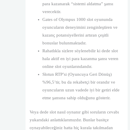
para kazanarak “sistemi aldatma” şansı
verecektir.
Gates of Olympus 1000 slot oyununda
oyuncuların deneyimini zenginleştiren ve
kazanç potansiyellerini artıran çeşitli
bonuslar bulunmaktadır.
Rahatlıkla sizlere söylenebilir ki dede slot
hala aktif en iyi para kazanma şansı veren
online slot oyunlarındandır.
Slotun RTP’si (Oyuncuya Geri Dönüş)
%96,5’tir, bu da rekabetçi bir orandır ve
oyuncuların uzun vadede iyi bir getiri elde
etme şansına sahip olduğunu gösterir.
Veya dede slot nasıl oynanır gibi soruların cevabı
yukarıdaki anlattıklarımızdır. Bunlar basitçe
oynayabileceğiniz hatta hiç kurala takılmadan