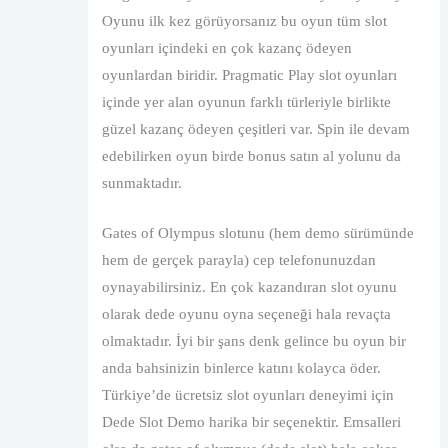
Oyunu ilk kez görüyorsanız bu oyun tüm slot
oyunları içindeki en çok kazanç ödeyen
oyunlardan biridir. Pragmatic Play slot oyunları
içinde yer alan oyunun farklı türleriyle birlikte
güzel kazanç ödeyen çeşitleri var. Spin ile devam
edebilirken oyun birde bonus satın al yolunu da
sunmaktadır.
Gates of Olympus slotunu (hem demo sürümünde
hem de gerçek parayla) cep telefonunuzdan
oynayabilirsiniz. En çok kazandıran slot oyunu
olarak dede oyunu oyna seçeneği hala revaçta
olmaktadır. İyi bir şans denk gelince bu oyun bir
anda bahsinizin binlerce katını kolayca öder.
Türkiye’de ücretsiz slot oyunları deneyimi için
Dede Slot Demo harika bir seçenektir. Emsalleri