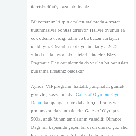
ücretsiz dönüş kazanabilirsiniz.
Biliyorsunuz ki spin atarken makarada 4 scater
bulunmasıyla bonusa giriliyor. Haliyle oyunun en
çok ödeme verdiği adım ve bu bazen zorlayıcı
olabiliyor. Güvenilir slot oynatmalarıyla 2023
yılında hala favori slot siteleri içindeler. Bizzat
Pragmatic Play oyunlarında da verilen bu bonusları
kullanma fırsatınız olacaktır.
Ayrıca, VIP programı, haftalık yarışmalar, günlük
görevler, sosyal medya
Gates of Olympus Oyna
Demo
kampanyaları ve daha birçok bonus ve
promosyon da sunmaktadır. Gates of Olympus
500x, antik Yunan tanrılarının yaşadığı Olimpos
Dağı’nın kapısında geçen bir oyun olarak, göz alıcı
bir tasarıma sahiptir. Arkaplanda, bulutların