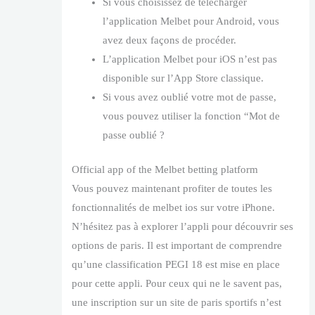
Si vous choisissez de télécharger
l’application Melbet pour Android, vous
avez deux façons de procéder.
L’application Melbet pour iOS n’est pas
disponible sur l’App Store classique.
Si vous avez oublié votre mot de passe,
vous pouvez utiliser la fonction “Mot de
passe oublié ?
Official app of the Melbet betting platform
Vous pouvez maintenant profiter de toutes les
fonctionnalités de melbet ios sur votre iPhone.
N’hésitez pas à explorer l’appli pour découvrir ses
options de paris. Il est important de comprendre
qu’une classification PEGI 18 est mise en place
pour cette appli. Pour ceux qui ne le savent pas,
une inscription sur un site de paris sportifs n’est