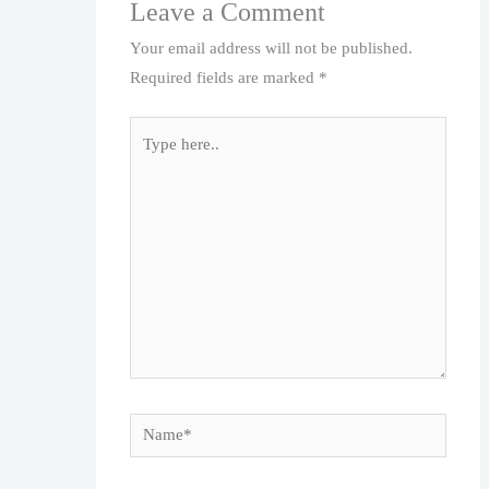
Leave a Comment
Your email address will not be published.
Required fields are marked
*
Type
here..
Name*