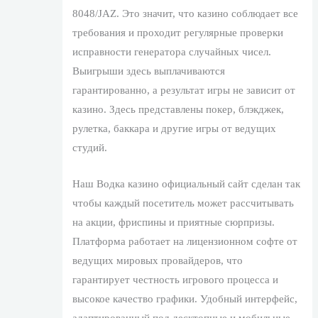
8048/JAZ. Это значит, что казино соблюдает все
требования и проходит регулярные проверки
исправности генератора случайных чисел.
Выигрыши здесь выплачиваются
гарантированно, а результат игры не зависит от
казино. Здесь представлены покер, блэкджек,
рулетка, баккара и другие игры от ведущих
студий.
Наш Водка казино официальный сайт сделан так
чтобы каждый посетитель может рассчитывать
на акции, фриспины и приятные сюрпризы.
Платформа работает на лицензионном софте от
ведущих мировых провайдеров, что
гарантирует честность игрового процесса и
высокое качество графики. Удобный интерфейс,
адаптированный под десктопные и мобильные