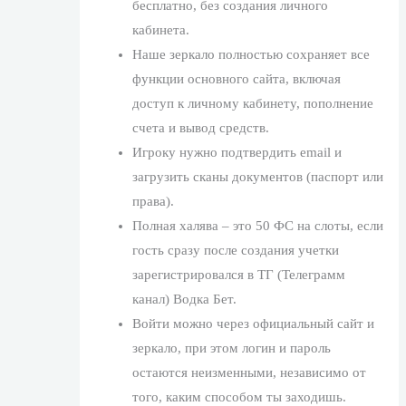
бесплатно, без создания личного
кабинета.
Наше зеркало полностью сохраняет все
функции основного сайта, включая
доступ к личному кабинету, пополнение
счета и вывод средств.
Игроку нужно подтвердить email и
загрузить сканы документов (паспорт или
права).
Полная халява – это 50 ФС на слоты, если
гость сразу после создания учетки
зарегистрировался в ТГ (Телеграмм
канал) Водка Бет.
Войти можно через официальный сайт и
зеркало, при этом логин и пароль
остаются неизменными, независимо от
того, каким способом ты заходишь.