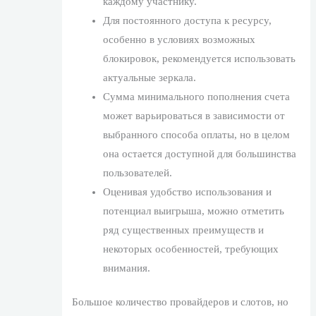
каждому участнику.
Для постоянного доступа к ресурсу,
особенно в условиях возможных
блокировок, рекомендуется использовать
актуальные зеркала.
Сумма минимального пополнения счета
может варьироваться в зависимости от
выбранного способа оплаты, но в целом
она остается доступной для большинства
пользователей.
Оценивая удобство использования и
потенциал выигрыша, можно отметить
ряд существенных преимуществ и
некоторых особенностей, требующих
внимания.
Большое количество провайдеров и слотов, но