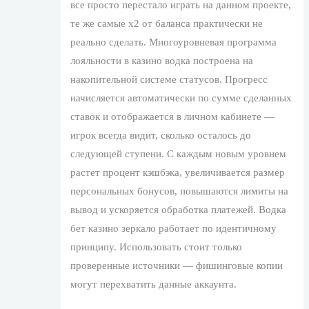
все просто перестало играть на данном проекте,
те же самые х2 от баланса практически не
реально сделать. Многоуровневая программа
лояльности в казино водка построена на
накопительной системе статусов. Прогресс
начисляется автоматически по сумме сделанных
ставок и отображается в личном кабинете —
игрок всегда видит, сколько осталось до
следующей ступени. С каждым новым уровнем
растет процент кэшбэка, увеличивается размер
персональных бонусов, повышаются лимиты на
вывод и ускоряется обработка платежей. Водка
бет казино зеркало работает по идентичному
принципу. Использовать стоит только
проверенные источники — фишинговые копии
могут перехватить данные аккаунта.