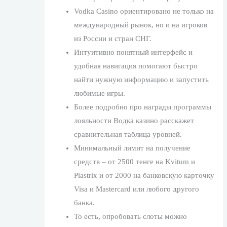
Vodka Casino ориентировано не только на
международный рынок, но и на игроков
из России и стран СНГ.
Интуитивно понятный интерфейс и
удобная навигация помогают быстро
найти нужную информацию и запустить
любимые игры.
Более подробно про награды программы
лояльности Водка казино расскажет
сравнительная таблица уровней.
Минимальный лимит на получение
средств – от 2500 тенге на Kvitum и
Piastrix и от 2000 на банковскую карточку
Visa и Mastercard или любого другого
банка.
То есть, опробовать слоты можно