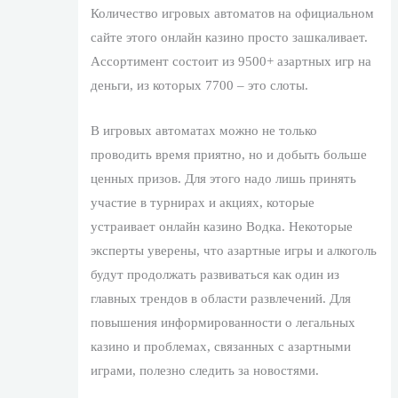
Количество игровых автоматов на официальном
сайте этого онлайн казино просто зашкаливает.
Ассортимент состоит из 9500+ азартных игр на
деньги, из которых 7700 – это слоты.
В игровых автоматах можно не только
проводить время приятно, но и добыть больше
ценных призов. Для этого надо лишь принять
участие в турнирах и акциях, которые
устраивает онлайн казино Водка. Некоторые
эксперты уверены, что азартные игры и алкоголь
будут продолжать развиваться как один из
главных трендов в области развлечений. Для
повышения информированности о легальных
казино и проблемах, связанных с азартными
играми, полезно следить за новостями.