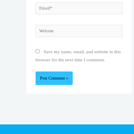
Email*
Website
Save my name, email, and website in this
browser for the next time I comment.