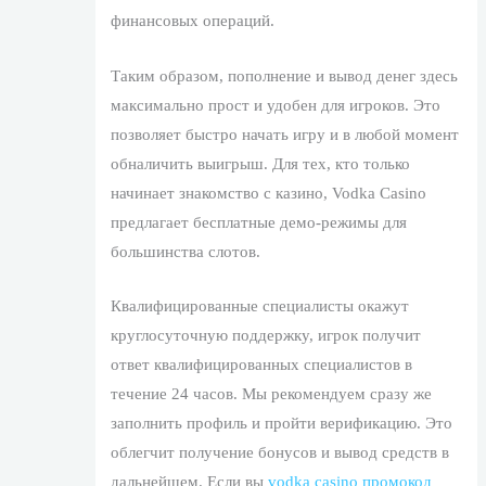
финансовых операций.
Таким образом, пополнение и вывод денег здесь
максимально прост и удобен для игроков. Это
позволяет быстро начать игру и в любой момент
обналичить выигрыш. Для тех, кто только
начинает знакомство с казино, Vodka Casino
предлагает бесплатные демо-режимы для
большинства слотов.
Квалифицированные специалисты окажут
круглосуточную поддержку, игрок получит
ответ квалифицированных специалистов в
течение 24 часов. Мы рекомендуем сразу же
заполнить профиль и пройти верификацию. Это
облегчит получение бонусов и вывод средств в
дальнейшем. Если вы
vodka casino промокод