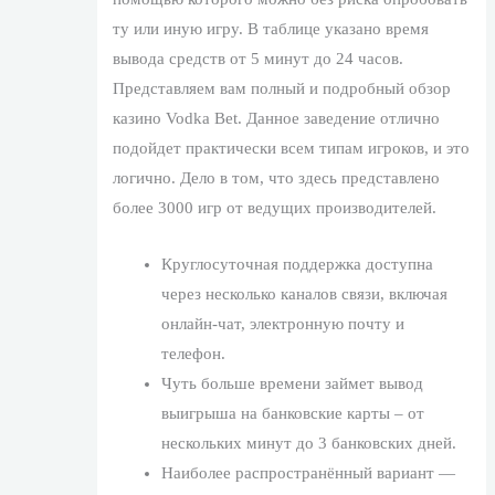
ту или иную игру. В таблице указано время
вывода средств от 5 минут до 24 часов.
Представляем вам полный и подробный обзор
казино Vodka Bet. Данное заведение отлично
подойдет практически всем типам игроков, и это
логично. Дело в том, что здесь представлено
более 3000 игр от ведущих производителей.
Круглосуточная поддержка доступна
через несколько каналов связи, включая
онлайн-чат, электронную почту и
телефон.
Чуть больше времени займет вывод
выигрыша на банковские карты – от
нескольких минут до 3 банковских дней.
Наиболее распространённый вариант —