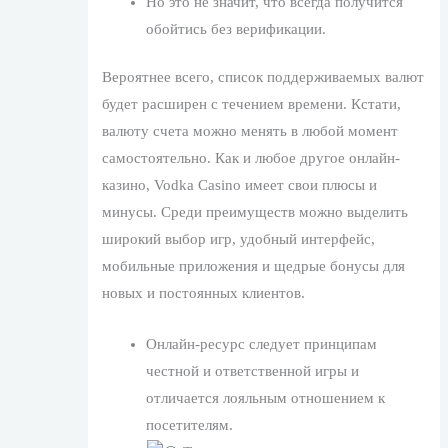
Но это не значит, что всегда получится
обойтись без верификации.
Вероятнее всего, список поддерживаемых валют
будет расширен с течением времени. Кстати,
валюту счета можно менять в любой момент
самостоятельно. Как и любое другое онлайн-
казино, Vodka Casino имеет свои плюсы и
минусы. Среди преимуществ можно выделить
широкий выбор игр, удобный интерфейс,
мобильные приложения и щедрые бонусы для
новых и постоянных клиентов.
Онлайн-ресурс следует принципам
честной и ответственной игры и
отличается лояльным отношением к
посетителям.