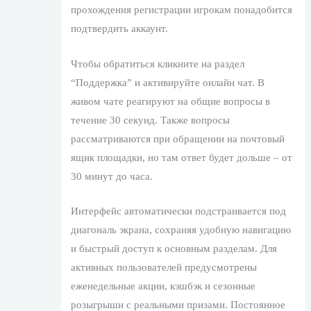
прохождения регистрации игрокам понадобится
подтвердить аккаунт.
Чтобы обратиться кликните на раздел
“Поддержка” и активируйте онлайн чат. В
живом чате реагируют на общие вопросы в
течение 30 секунд. Также вопросы
рассматриваются при обращении на почтовый
ящик площадки, но там ответ будет дольше – от
30 минут до часа.
Интерфейс автоматически подстраивается под
диагональ экрана, сохраняя удобную навигацию
и быстрый доступ к основным разделам. Для
активных пользователей предусмотрены
еженедельные акции, кэшбэк и сезонные
розыгрыши с реальными призами. Постоянное