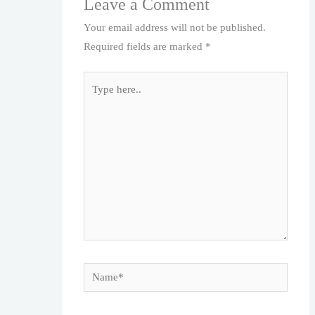
Leave a Comment
Your email address will not be published.
Required fields are marked
*
Type
here..
Name*