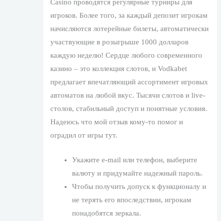
Casino проводятся регулярные турниры для
игроков. Более того, за каждый депозит игрокам
начисляются лотерейные билеты, автоматически
участвующие в розыгрыше 1000 долларов
каждую неделю! Сердце любого современного
казино – это коллекция слотов, и Vodkabet
предлагает впечатляющий ассортимент игровых
автоматов на любой вкус. Тысячи слотов и live-
столов, стабильный доступ и понятные условия.
Надеюсь что мой отзыв кому-то помог и
оградил от игры тут.
Укажите e-mail или телефон, выберите
валюту и придумайте надежный пароль.
Чтобы получить допуск к функционалу и
не терять его впоследствии, игрокам
понадобятся зеркала.