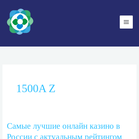
Skip
to
content
1500A Z
Самые лучшие онлайн казино в
Самые
лучшие
России с актуальным рейтингом