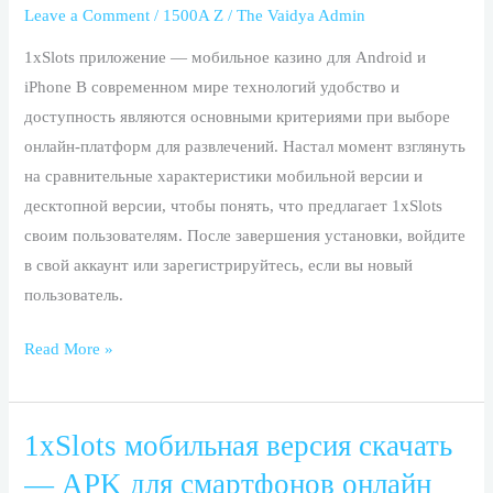
Leave a Comment
/
1500A Z
/
The Vaidya Admin
мобильное
казино
1xSlots приложение — мобильное казино для Android и
для
iPhone В современном мире технологий удобство и
Android
доступность являются основными критериями при выборе
и
онлайн-платформ для развлечений. Настал момент взглянуть
iPhone
на сравнительные характеристики мобильной версии и
десктопной версии, чтобы понять, что предлагает 1xSlots
своим пользователям. После завершения установки, войдите
в свой аккаунт или зарегистрируйтесь, если вы новый
пользователь.
Read More »
1xSlots мобильная версия скачать
1xSlots
мобильная
— APK для смартфонов онлайн