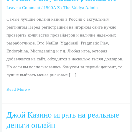
онлайн
Leave a Comment
/
1500A Z
/
The Vaidya Admin
казино
в
Самые лучшие онлайн казино в России с актуальным
России
рейтингом Перед регистрацией на игорном сайте нужно
с
проверить количество провайдеров и наличие надежных
актуальным
разработчиков. Это NetEnt, Yggdrasil, Pragmatic Play,
рейтингом
Endorphina, Microgaming и т.д. Любая игра, которая
добавляется на сайт, обходится в несколько тысяч долларов.
Но если вы воспользовались бонусом за первый депозит, то
лучше выбрать менее рисковые […]
Read More »
Джой Казино играть на реальные
Джой
Казино
деньги онлайн
играть