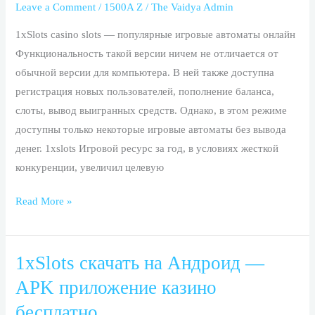
Leave a Comment
/
1500A Z
/
The Vaidya Admin
—
популярные
1xSlots casino slots — популярные игровые автоматы онлайн
игровые
Функциональность такой версии ничем не отличается от
автоматы
обычной версии для компьютера. В ней также доступна
онлайн
регистрация новых пользователей, пополнение баланса,
слоты, вывод выигранных средств. Однако, в этом режиме
доступны только некоторые игровые автоматы без вывода
денег. 1xslots Игровой ресурс за год, в условиях жесткой
конкуренции, увеличил целевую
Read More »
1xSlots скачать на Андроид —
1xSlots
скачать
APK приложение казино
на
бесплатно