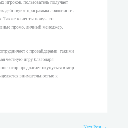
х игроков, пользователь получает
тах действуют программы лояльности.
ок. Также клиенты получают
ивные промо, личный менеджер,
сотрудничает с провайдерами, такими
вая честную игру благодаря
оператор предлагает окунуться в мир
ыделяется внимательностью к
Next Post
→