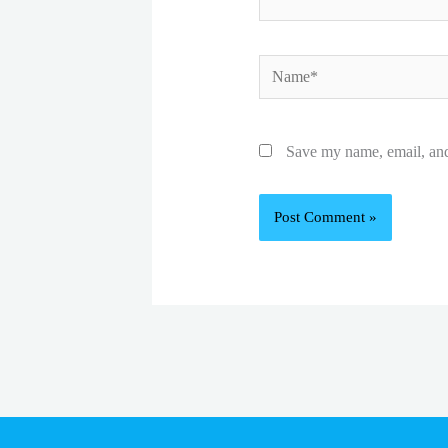
Name*
Save my name, email, and 