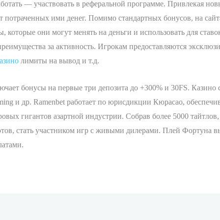
ботать — участвовать в реферальной программе. Привлекая новы
т потраченных ими денег. Помимо стандартных бонусов, на сай
, которые они могут менять на деньги и использовать для став
преимущества за активность. Игрокам предоставляются эксклюз
азино
лимиты на вывод и т.д.
чает бонусы на первые три депозита до +300% и 30FS. Казино 
Gaming и др. Ramenbet работает по юрисдикции Кюрасао, обеспечи
овых гигантов азартной индустрии. Собрав более 5000 тайтлов, 
тов, стать участником игр с живыми дилерами. Плей Фортуна в
латами.