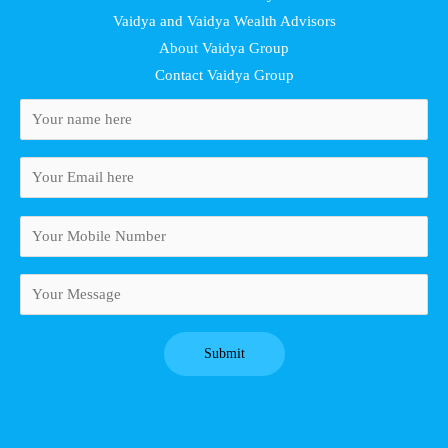
Vaidya and Vaidya Wealth Advisors
About Vaidya Group
Contact Vaidya Group