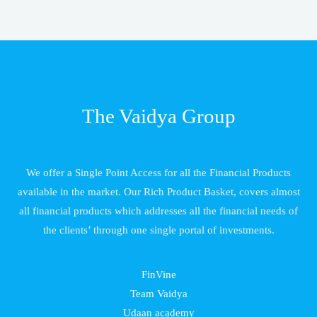
The Vaidya Group
We offer a Single Point Access for all the Financial Products
available in the market. Our Rich Product Basket, covers almost
all financial products which addresses all the financial needs of
the clients’ through one single portal of investments.
FinVine
Team Vaidya
Udaan academy