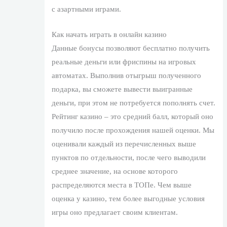
c aзapтными игpaми.
Как начать играть в онлайн казино
Данные бонусы позволяют бесплатно получить
реальные деньги или фриспины на игровых
автоматах. Выполнив отыгрыш полученного
подарка, вы сможете вывести выигранные
деньги, при этом не потребуется пополнять счет.
Рейтинг казино – это средний балл, который оно
получило после прохождения нашей оценки. Мы
оценивали каждый из перечисленных выше
пунктов по отдельности, после чего выводили
среднее значение, на основе которого
распределяются места в ТОПе. Чем выше
оценка у казино, тем более выгодные условия
игры оно предлагает своим клиентам.