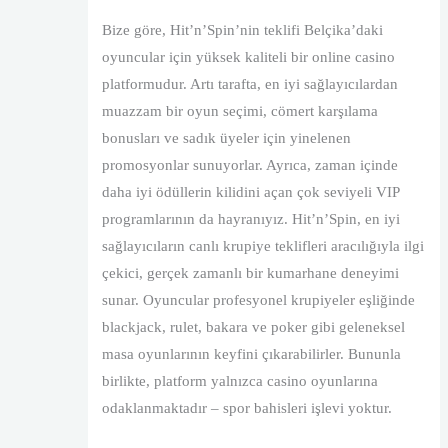
Bize göre, Hit’n’Spin’nin teklifi Belçika’daki
oyuncular için yüksek kaliteli bir online casino
platformudur. Artı tarafta, en iyi sağlayıcılardan
muazzam bir oyun seçimi, cömert karşılama
bonusları ve sadık üyeler için yinelenen
promosyonlar sunuyorlar. Ayrıca, zaman içinde
daha iyi ödüllerin kilidini açan çok seviyeli VIP
programlarının da hayranıyız. Hit’n’Spin, en iyi
sağlayıcıların canlı krupiye teklifleri aracılığıyla ilgi
çekici, gerçek zamanlı bir kumarhane deneyimi
sunar. Oyuncular profesyonel krupiyeler eşliğinde
blackjack, rulet, bakara ve poker gibi geleneksel
masa oyunlarının keyfini çıkarabilirler. Bununla
birlikte, platform yalnızca casino oyunlarına
odaklanmaktadır – spor bahisleri işlevi yoktur.