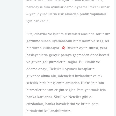
neredeyse tüm oyunlar demo oynama imkanı sunar
– yeni oyuncuların risk almadan pratik yapmaları
için harikadır.
Site, cihazlar ve işletim sistemleri arasında sorunsuz
gezinme sunan uyarlanabilir bir tasarım ve sezgisel
bir düzen kullanıyor.
Risksiz oyun süresi, yeni
başlayanların gerçek paraya geçmeden önce beceri
ve güven geliştirmelerini sağlar. Bu kimlik ve
ödeme onayı, Belçikalı oyuncu hesaplarını
güvence altına alır, ödemeleri hızlandırır ve tek
seferlik hızlı bir işlemin ardından Hit’n’Spin’nin
hizmetlerine tam erişim sağlar. Para yatırmak için
banka kartlarını, Skrill ve Neteller gibi e-
cüzdanları, banka havalelerini ve kripto para
birimlerini kullanabilirsiniz.