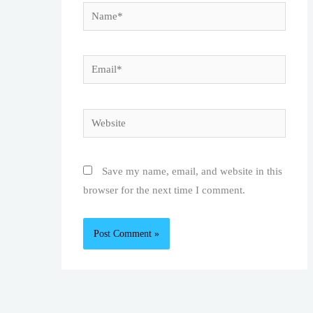
Name*
Email*
Website
Save my name, email, and website in this
browser for the next time I comment.