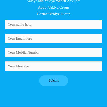
Vaidya and Vaidya Wealth Advisors
About Vaidya Group
Contact Vaidya Group