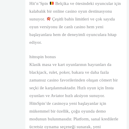
Hit’n’Spin
Belçika ve ötesindeki oyuncular için
kalabalık bir online casino oyun destinasyonu
sunuyor.
Çeşitli bahis limitleri ve çok sayıda
oyun versiyonu ile canlı casino hem yeni
başlayanlara hem de deneyimli oyunculara hitap
ediyor.
hitnspin bonus
Klasik masa ve kart oyunlarının hayranları da
blackjack, rulet, poker, bakara ve daha fazla
zamansız casino favorilerinden oluşan cömert bir
seçki ile karşılanmaktadır. Hızlı oyun için Insta
oyunları ve Aviator hızlı aksiyon sunuyor.
HitnSpin’de casinoya yeni başlayanlar için
mükemmel bir özellik, çoğu oyunda demo
modunun bulunmasıdır. Platform, sanal kredilerle
ücretsiz oynama seçeneği sunarak, yeni