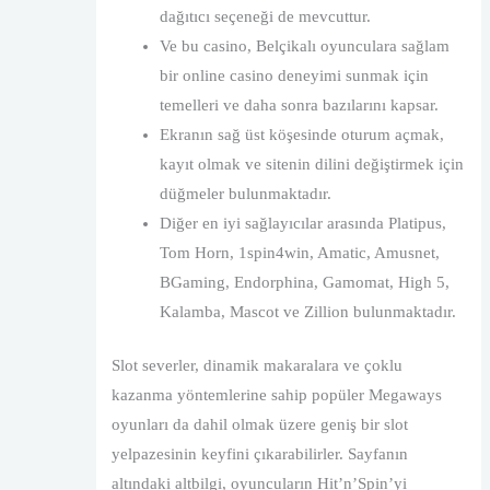
dağıtıcı seçeneği de mevcuttur.
Ve bu casino, Belçikalı oyunculara sağlam
bir online casino deneyimi sunmak için
temelleri ve daha sonra bazılarını kapsar.
Ekranın sağ üst köşesinde oturum açmak,
kayıt olmak ve sitenin dilini değiştirmek için
düğmeler bulunmaktadır.
Diğer en iyi sağlayıcılar arasında Platipus,
Tom Horn, 1spin4win, Amatic, Amusnet,
BGaming, Endorphina, Gamomat, High 5,
Kalamba, Mascot ve Zillion bulunmaktadır.
Slot severler, dinamik makaralara ve çoklu
kazanma yöntemlerine sahip popüler Megaways
oyunları da dahil olmak üzere geniş bir slot
yelpazesinin keyfini çıkarabilirler. Sayfanın
altındaki altbilgi, oyuncuların Hit’n’Spin’yi