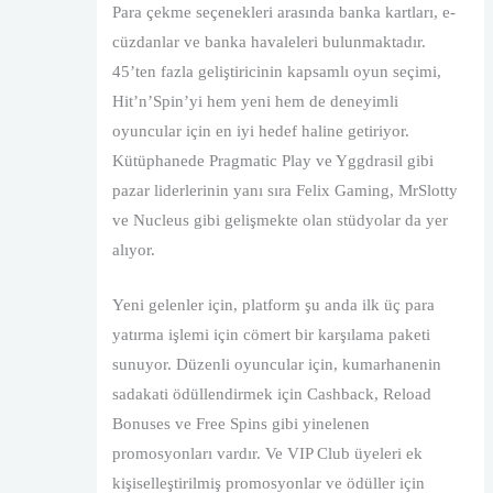
Para çekme seçenekleri arasında banka kartları, e-
cüzdanlar ve banka havaleleri bulunmaktadır.
45’ten fazla geliştiricinin kapsamlı oyun seçimi,
Hit’n’Spin’yi hem yeni hem de deneyimli
oyuncular için en iyi hedef haline getiriyor.
Kütüphanede Pragmatic Play ve Yggdrasil gibi
pazar liderlerinin yanı sıra Felix Gaming, MrSlotty
ve Nucleus gibi gelişmekte olan stüdyolar da yer
alıyor.
Yeni gelenler için, platform şu anda ilk üç para
yatırma işlemi için cömert bir karşılama paketi
sunuyor. Düzenli oyuncular için, kumarhanenin
sadakati ödüllendirmek için Cashback, Reload
Bonuses ve Free Spins gibi yinelenen
promosyonları vardır. Ve VIP Club üyeleri ek
kişiselleştirilmiş promosyonlar ve ödüller için