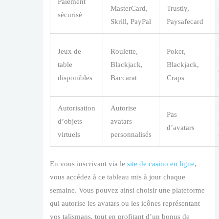
Paiement
MasterCard,
Trustly,
sécurisé
Skrill, PayPal
Paysafecard
Jeux de
Roulette,
Poker,
table
Blackjack,
Blackjack,
disponibles
Baccarat
Craps
Autorisation
Autorise
Pas
d’objets
avatars
d’avatars
virtuels
personnalisés
En vous inscrivant via le
site de casino en ligne
,
vous accédez à ce tableau mis à jour chaque
semaine. Vous pouvez ainsi choisir une plateforme
qui autorise les avatars ou les icônes représentant
vos talismans, tout en profitant d’un bonus de