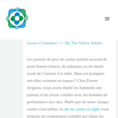
Skip
to
content
Secrets des Superstitions Gagnantes aux
Jeux de Table – Guide Expert de Forum
Avignon
Leave a Comment
/
1
/ By
The Vaidya Admin
Les joueurs de jeux de casino parlent souvent de
porte‑bonne‑chance, de talismans ou de rituels
avant de s’asseoir à la table. Mais ces pratiques
ont‑elles vraiment un impact ? Chez Forum
Avignon, nous avons étudié les habitudes des
joueurs et les avons croisées avec les données de
performance des sites. Plutôt que de tester chaque
casino vous-même, le
site de casino en ligne
vous
propose un comparateur complet qui classe les