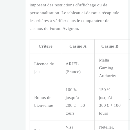
imposent des restrictions d’affichage ou de
personnalisation. Le tableau ci‑dessous récapitule
les critères à vérifier dans le comparateur de
casinos de Forum Avignon.
Critère
Casino A
Casino B
Malta
Licence de
ARJEL
Gaming
jeu
(France)
Authority
100 %
150 %
Bonus de
jusqu’à
jusqu’à
bienvenue
200 € + 50
300 € + 100
tours
tours
Visa,
Neteller,