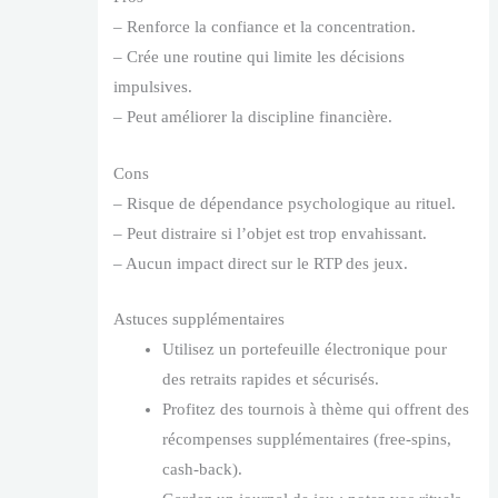
– Renforce la confiance et la concentration.
– Crée une routine qui limite les décisions
impulsives.
– Peut améliorer la discipline financière.
Cons
– Risque de dépendance psychologique au rituel.
– Peut distraire si l’objet est trop envahissant.
– Aucun impact direct sur le RTP des jeux.
Astuces supplémentaires
Utilisez un portefeuille électronique pour
des retraits rapides et sécurisés.
Profitez des tournois à thème qui offrent des
récompenses supplémentaires (free‑spins,
cash‑back).