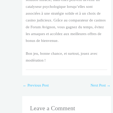
catalyseur psychologique lorsqu’elles sont
associées à une stratégie solide et à un choix de
casino judicieux. Grâce au comparateur de casinos
de Forum Avignon, vous gagnez du temps, évitez
les arnaques et accédez aux meilleures offres de
bonus de bienvenue.
Bon jeu, bonne chance, et surtout, jouez avec
modération !
←
Previous Post
Next Post
→
Leave a Comment