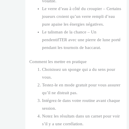
volatile.
Le verre d’eau à côté du croupier – Certains
joueurs croient qu’un verre rempli d’eau
pure apaise les énergies négatives.
Le talisman de la chance – Un
pendentifTER avec une pierre de lune porté
pendant les tournois de baccarat.
Comment les mettre en pratique
Choisissez un sponge qui a du sens pour
vous.
Testez-le en mode gratuit pour vous assurer
qu’il ne distrait pas.
Intégrez‑le dans votre routine avant chaque
session.
Notez les résultats dans un carnet pour voir
s’il y a une corrélation.