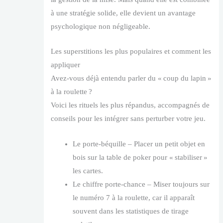
à une stratégie solide, elle devient un avantage
psychologique non négligeable.
Les superstitions les plus populaires et comment les
appliquer
Avez‑vous déjà entendu parler du « coup du lapin »
à la roulette ?
Voici les rituels les plus répandus, accompagnés de
conseils pour les intégrer sans perturber votre jeu.
Le porte‑béquille – Placer un petit objet en
bois sur la table de poker pour « stabiliser »
les cartes.
Le chiffre porte‑chance – Miser toujours sur
le numéro 7 à la roulette, car il apparaît
souvent dans les statistiques de tirage