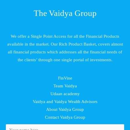
The Vaidya Group
We offer a Single Point Access for all the Financial Products
available in the market. Our Rich Product Basket, covers almost
all financial products which addresses all the financial needs of
the clients’ through one single portal of investments.
FinVine
Team Vaidya
Udaan academy
Vaidya and Vaidya Wealth Advisors
About Vaidya Group
Contact Vaidya Group