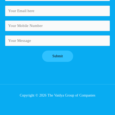
Copyright © 2026 The Vaidya Group of Companies