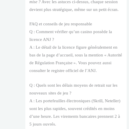
mise ?
Avec les astuces ci‑dessus, chaque session
devient plus stratégique, même sur un petit écran.
FAQ et conseils de jeu responsable
Q : Comment vérifier qu’un casino possède la
licence ANJ ?
A : Le détail de la licence figure généralement en
bas de la page d’accueil, sous la mention « Autorité
de Régulation Française ». Vous pouvez aussi
consulter le registre officiel de l’ANJ.
Q : Quels sont les délais moyens de retrait sur les
nouveaux sites de jeu ?
A : Les portefeuilles électroniques (Skrill, Neteller)
sont les plus rapides, souvent crédités en moins
d’une heure. Les virements bancaires prennent 2 à
5 jours ouvrés.