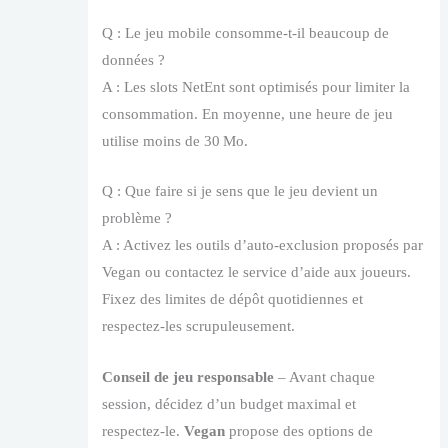
Q : Le jeu mobile consomme‑t‑il beaucoup de
données ?
A : Les slots NetEnt sont optimisés pour limiter la
consommation. En moyenne, une heure de jeu
utilise moins de 30 Mo.
Q : Que faire si je sens que le jeu devient un
problème ?
A : Activez les outils d’auto‑exclusion proposés par
Vegan ou contactez le service d’aide aux joueurs.
Fixez des limites de dépôt quotidiennes et
respectez‑les scrupuleusement.
Conseil de jeu responsable
– Avant chaque
session, décidez d’un budget maximal et
respectez‑le.
Vegan
propose des options de