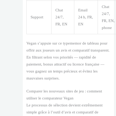
Chat
Chat
Email
24/7,
Support
24/7,
24 h, FR,
FR, EN,
FR, EN
EN
phone
Vegan s’appuie sur ce typememor de tableau pour
offrir aux joueurs un avis et comparatif transparent.
En filtrant selon vos priorités — rapidité de
paiement, bonus attractif ou licence française —
vous gagnez un temps précieux et évitez les
mauvaises surprises.
Comparer les nouveaux sites de jeu : comment
utiliser le comparateur Vegan
Le processus de sélection devient extrêmement
simple grâce à l’outil d’avis et comparatif de