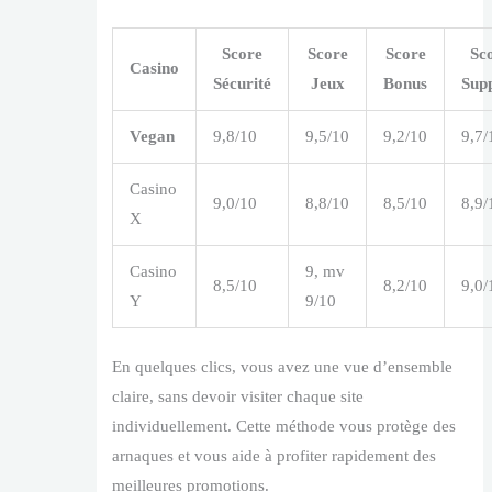
Score
Score
Score
Sc
Casino
Sécurité
Jeux
Bonus
Sup
Vegan
9,8/10
9,5/10
9,2/10
9,7/
Casino
9,0/10
8,8/10
8,5/10
8,9/
X
Casino
9, mv
8,5/10
8,2/10
9,0/
Y
9/10
En quelques clics, vous avez une vue d’ensemble
claire, sans devoir visiter chaque site
individuellement. Cette méthode vous protège des
arnaques et vous aide à profiter rapidement des
meilleures promotions.