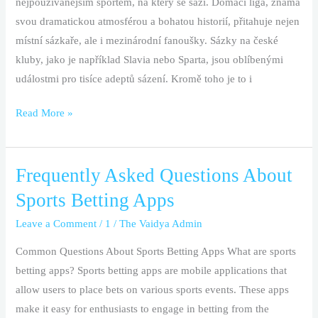
nejpoužívanějším sportem, na který se sází. Domácí liga, známá
5
svou dramatickou atmosférou a bohatou historií, přitahuje nejen
trendů
místní sázkaře, ale i mezinárodní fanoušky. Sázky na české
kluby, jako je například Slavia nebo Sparta, jsou oblíbenými
událostmi pro tisíce adeptů sázení. Kromě toho je to i
Read More »
Frequently Asked Questions About
Frequently
Asked
Sports Betting Apps
Questions
Leave a Comment
/
1
/
The Vaidya Admin
About
Sports
Common Questions About Sports Betting Apps What are sports
Betting
betting apps? Sports betting apps are mobile applications that
Apps
allow users to place bets on various sports events. These apps
make it easy for enthusiasts to engage in betting from the