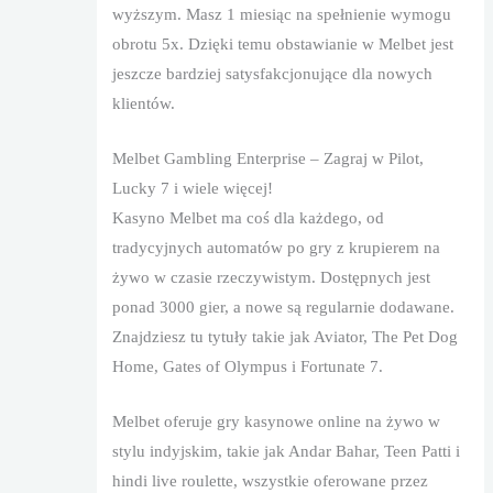
wyższym. Masz 1 miesiąc na spełnienie wymogu
obrotu 5x. Dzięki temu obstawianie w Melbet jest
jeszcze bardziej satysfakcjonujące dla nowych
klientów.
Melbet Gambling Enterprise – Zagraj w Pilot,
Lucky 7 i wiele więcej!
Kasyno Melbet ma coś dla każdego, od
tradycyjnych automatów po gry z krupierem na
żywo w czasie rzeczywistym. Dostępnych jest
ponad 3000 gier, a nowe są regularnie dodawane.
Znajdziesz tu tytuły takie jak Aviator, The Pet Dog
Home, Gates of Olympus i Fortunate 7.
Melbet oferuje gry kasynowe online na żywo w
stylu indyjskim, takie jak Andar Bahar, Teen Patti i
hindi live roulette, wszystkie oferowane przez