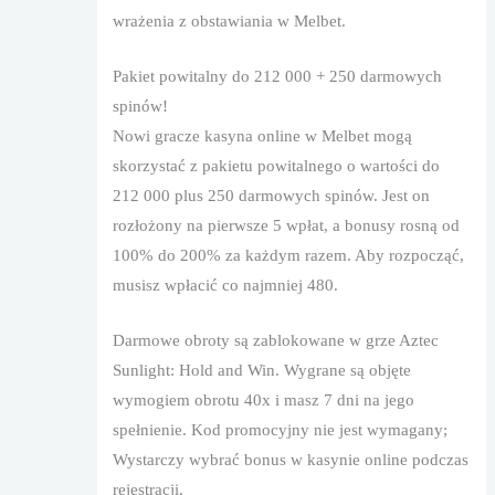
wrażenia z obstawiania w Melbet.
Pakiet powitalny do 212 000 + 250 darmowych
spinów!
Nowi gracze kasyna online w Melbet mogą
skorzystać z pakietu powitalnego o wartości do
212 000 plus 250 darmowych spinów. Jest on
rozłożony na pierwsze 5 wpłat, a bonusy rosną od
100% do 200% za każdym razem. Aby rozpocząć,
musisz wpłacić co najmniej 480.
Darmowe obroty są zablokowane w grze Aztec
Sunlight: Hold and Win. Wygrane są objęte
wymogiem obrotu 40x i masz 7 dni na jego
spełnienie. Kod promocyjny nie jest wymagany;
Wystarczy wybrać bonus w kasynie online podczas
rejestracji.