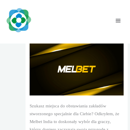
Skip
to
content
Recenzja Melbet India z grudnia 2025 r.
Leave a Comment
/
1
/ By
The Vaidya Admin
Szukasz miejsca do obstawiania zakładów
stworzonego specjalnie dla Ciebie? Odkryłem, że
Melbet India to doskonały wybór dla graczy,
którzy dopiero zaczynają swoją przygodę z