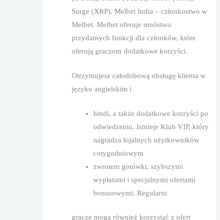
Surge (XRP). Melbet India – członkostwo w
Melbet. Melbet oferuje mnóstwo
przydatnych funkcji dla członków, które
oferują graczom dodatkowe korzyści.
Otrzymujesz całodobową obsługę klienta w
języku angielskim i
hindi, a także dodatkowe korzyści po
odwiedzeniu. Istnieje Klub VIP, który
nagradza lojalnych użytkowników
cotygodniowym
zwrotem gotówki, szybszymi
wypłatami i specjalnymi ofertami
bonusowymi. Regularni
gracze mogą również korzystać z ofert