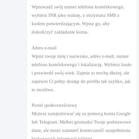
Wprowadź swój numer telefonu komórkowego,
wybierz INR jako walutę, a otrzymasz SMS z
kodem potwierdzającym. Wpisz go, aby
dokończyć zakładanie konta.
Adres e-mail
Wpisz swoje imię i nazwisko, adres e-mail, numer
telefonu komórkowego i lokalizację. Wybierz hasło
i potwierdź swój wiek. Zajmie to trochę dłużej, ale
zapewni Ci pełny dostęp do profilu tak szybko, jak
to możliwe.
Portal społecznościowy
Możesz zarejestrować się za pomocą konta Google
lub Telegram. Melbet gromadzi Twoje podstawowe
dane, ale może zaistnieć konieczność uzupełnienia
brakujących informacji później.