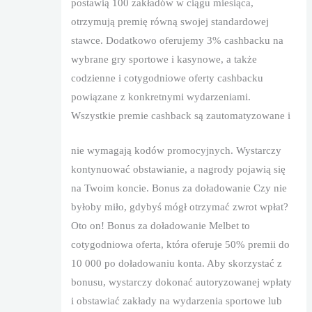
postawią 100 zakładów w ciągu miesiąca,
otrzymują premię równą swojej standardowej
stawce. Dodatkowo oferujemy 3% cashbacku na
wybrane gry sportowe i kasynowe, a także
codzienne i cotygodniowe oferty cashbacku
powiązane z konkretnymi wydarzeniami.
Wszystkie premie cashback są zautomatyzowane i
nie wymagają kodów promocyjnych. Wystarczy
kontynuować obstawianie, a nagrody pojawią się
na Twoim koncie. Bonus za doładowanie Czy nie
byłoby miło, gdybyś mógł otrzymać zwrot wpłat?
Oto on! Bonus za doładowanie Melbet to
cotygodniowa oferta, która oferuje 50% premii do
10 000 po doładowaniu konta. Aby skorzystać z
bonusu, wystarczy dokonać autoryzowanej wpłaty
i obstawiać zakłady na wydarzenia sportowe lub