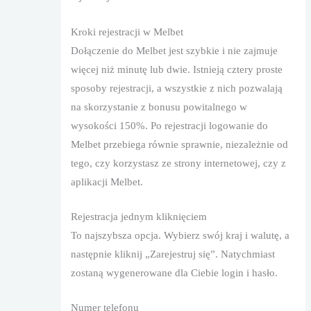
Kroki rejestracji w Melbet
Dołączenie do Melbet jest szybkie i nie zajmuje
więcej niż minutę lub dwie. Istnieją cztery proste
sposoby rejestracji, a wszystkie z nich pozwalają
na skorzystanie z bonusu powitalnego w
wysokości 150%. Po rejestracji logowanie do
Melbet przebiega równie sprawnie, niezależnie od
tego, czy korzystasz ze strony internetowej, czy z
aplikacji Melbet.
Rejestracja jednym kliknięciem
To najszybsza opcja. Wybierz swój kraj i walutę, a
następnie kliknij „Zarejestruj się”. Natychmiast
zostaną wygenerowane dla Ciebie login i hasło.
Numer telefonu