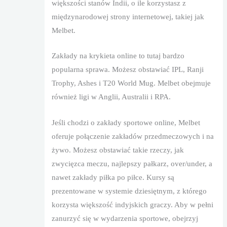
większości stanów Indii, o ile korzystasz z
międzynarodowej strony internetowej, takiej jak
Melbet.
Zakłady na krykieta online to tutaj bardzo
popularna sprawa. Możesz obstawiać IPL, Ranji
Trophy, Ashes i T20 World Mug. Melbet obejmuje
również ligi w Anglii, Australii i RPA.
Jeśli chodzi o zakłady sportowe online, Melbet
oferuje połączenie zakładów przedmeczowych i na
żywo. Możesz obstawiać takie rzeczy, jak
zwycięzca meczu, najlepszy pałkarz, over/under, a
nawet zakłady piłka po piłce. Kursy są
prezentowane w systemie dziesiętnym, z którego
korzysta większość indyjskich graczy. Aby w pełni
zanurzyć się w wydarzenia sportowe, obejrzyj