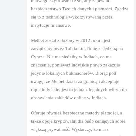
bitowego szyfrowania SSL, aby zapewnić
bezpieczeństwo Twoich danych i płatności. Zgadza
się to z technologią wykorzystywaną przez
instytucje finansowe.
Melbet został założony w 2012 roku i jest
zarządzany przez Tulkia Ltd, firmę z siedzibą na
Cyprze. Nie ma siedziby w Indiach, co ma
znaczenie, ponieważ indyjskie prawo zakazuje
jedynie lokalnych bukmacherów. Biorąc pod
uwagę, że Melbet działa za granicą i akceptuje
rupie indyjskie, jest to jedna z legalnych witryn do
obstawiania zakładów online w Indiach.
Oferuje również bezpieczne metody płatności, a
także opcje kryptowalut dla osób ceniących sobie
większą prywatność. Wystarczy, że masz