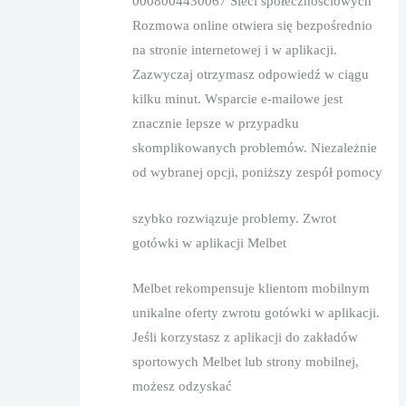
0008004430067 Sieci społecznościowych
Rozmowa online otwiera się bezpośrednio
na stronie internetowej i w aplikacji.
Zazwyczaj otrzymasz odpowiedź w ciągu
kilku minut. Wsparcie e-mailowe jest
znacznie lepsze w przypadku
skomplikowanych problemów. Niezależnie
od wybranej opcji, poniższy zespół pomocy
szybko rozwiązuje problemy. Zwrot
gotówki w aplikacji Melbet
Melbet rekompensuje klientom mobilnym
unikalne oferty zwrotu gotówki w aplikacji.
Jeśli korzystasz z aplikacji do zakładów
sportowych Melbet lub strony mobilnej,
możesz odzyskać