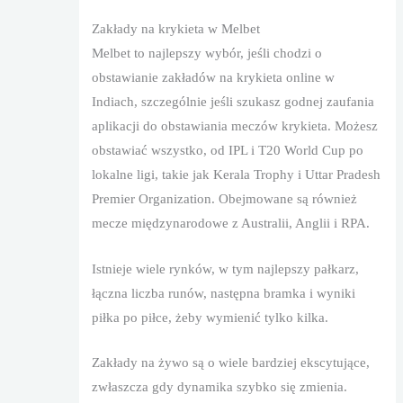
Zakłady na krykieta w Melbet
Melbet to najlepszy wybór, jeśli chodzi o
obstawianie zakładów na krykieta online w
Indiach, szczególnie jeśli szukasz godnej zaufania
aplikacji do obstawiania meczów krykieta. Możesz
obstawiać wszystko, od IPL i T20 World Cup po
lokalne ligi, takie jak Kerala Trophy i Uttar Pradesh
Premier Organization. Obejmowane są również
mecze międzynarodowe z Australii, Anglii i RPA.
Istnieje wiele rynków, w tym najlepszy pałkarz,
łączna liczba runów, następna bramka i wyniki
piłka po piłce, żeby wymienić tylko kilka.
Zakłady na żywo są o wiele bardziej ekscytujące,
zwłaszcza gdy dynamika szybko się zmienia.