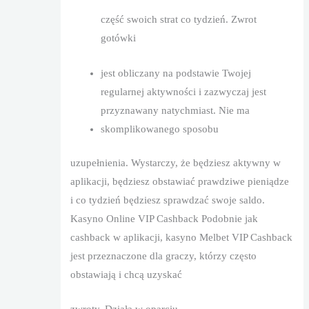
część swoich strat co tydzień. Zwrot
gotówki
jest obliczany na podstawie Twojej
regularnej aktywności i zazwyczaj jest
przyznawany natychmiast. Nie ma
skomplikowanego sposobu
uzupełnienia. Wystarczy, że będziesz aktywny w
aplikacji, będziesz obstawiać prawdziwe pieniądze
i co tydzień będziesz sprawdzać swoje saldo.
Kasyno Online VIP Cashback Podobnie jak
cashback w aplikacji, kasyno Melbet VIP Cashback
jest przeznaczone dla graczy, którzy często
obstawiają i chcą uzyskać