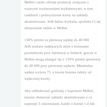
Melbet często oferuje promocje związane z
ważnymi wydarzeniami krykietowymi, w tym
cashback i podwyższone kursy na zakłady
akumulowane. Jeśli lubisz krykieta, spodoba Ci się
obstawianie online w Melbet.
150% premii za pierwszą wpłatę do 40 000
Jeśli szukasz najlepszych stron z bonusami
powitalnymi przy rejestracji w Indiach, gracze w
Melbet mogą ubiegać się o 150% premii sportowej
do 40 000 przy pierwszej wpłacie. Minimalna
wpłata wynosi 75, a kwota bonusu zależy od
wpłaconej kwoty.
Aby odblokować gotówkę z kuponem Melbet,
musisz obstawiać zakłady akumulowane z co
najmniej 3 zdarzeniami, każdy o kursie 1,4 lub