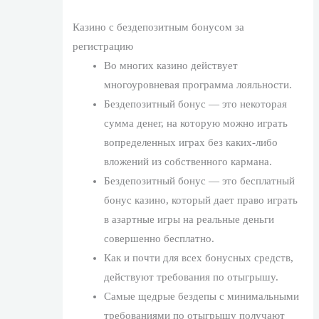
Казино с бездепозитным бонусом за
регистрацию
Во многих казино действует
многоуровневая программа лояльности.
Бездепозитный бонус — это некоторая
сумма денег, на которую можно играть
вопределенных играх без каких-либо
вложений из собственного кармана.
Бездепозитный бонус — это бесплатный
бонус казино, который дает право играть
в азартные игры на реальные деньги
совершенно бесплатно.
Как и почти для всех бонусных средств,
действуют требования по отыгрышу.
Самые щедрые бездепы с минимальными
требованиями по отыгрышу получают