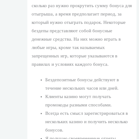
сколько раз нужно прокрутить сумму бонуса для
отыгрыша, а время предполагает период, за
который нужно отыграть подарок. Некоторые
бездепы представляют собой бонусные
денежные средства. На них можно играть в
любые игры, кроме так называемых
запрещенных игр, которые указываются в
правилах и условиях каждого бонуса.
Бездепозитные бонусы действуют в
течение нескольких часов или дней.
Клиенты казино могут получать
промокоды разными способами.
Всегда есть смысл зарегистрироваться в
нескольких казино и получить несколько
бонусов.
Я получаю своевременные отчеты,