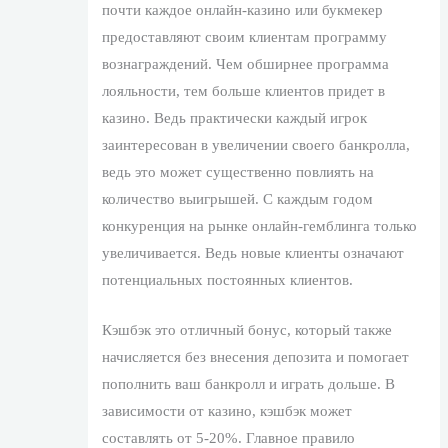
почти каждое онлайн-казино или букмекер
предоставляют своим клиентам программу
вознаграждений. Чем обширнее программа
лояльности, тем больше клиентов придет в
казино. Ведь практически каждый игрок
заинтересован в увеличении своего банкролла,
ведь это может существенно повлиять на
количество выигрышей. С каждым годом
конкуренция на рынке онлайн-гемблинга только
увеличивается. Ведь новые клиенты означают
потенциальных постоянных клиентов.
Кэшбэк это отличный бонус, который также
начисляется без внесения депозита и помогает
пополнить ваш банкролл и играть дольше. В
зависимости от казино, кэшбэк может
составлять от 5-20%. Главное правило