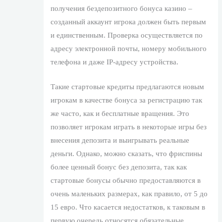
получения бездепозитного бонуса казино –
созданный аккаунт игрока должен быть первым
и единственным. Проверка осуществляется по
адресу электронной почты, номеру мобильного
телефона и даже IP-адресу устройства.
Такие стартовые кредиты предлагаются новым
игрокам в качестве бонуса за регистрацию так
же часто, как и бесплатные вращения. Это
позволяет игрокам играть в некоторые игры без
внесения депозита и выигрывать реальные
деньги. Однако, можно сказать, что фриспины
более ценный бонус без депозита, так как
стартовые бонусы обычно предоставляются в
очень маленьких размерах, как правило, от 5 до
15 евро. Что касается недостатков, к таковым в
первую очередь относятся обязательные