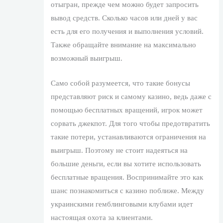
отыгран, прежде чем можно будет запросить
вывод средств. Сколько часов или дней у вас
есть для его получения и выполнения условий.
Также обращайте внимание на максимально
возможный выигрыш.
Само собой разумеется, что такие бонусы
представляют риск и самому казино, ведь даже с
помощью бесплатных вращений, игрок может
сорвать джекпот. Для того чтобы предотвратить
такие потери, устанавливаются ограничения на
выигрыш. Поэтому не стоит надеяться на
большие деньги, если вы хотите использовать
бесплатные вращения. Воспринимайте это как
шанс познакомиться с казино поближе. Между
украинскими гемблинговыми клубами идет
настоящая охота за клиентами.