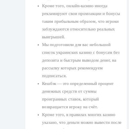
Кроме того, онлайн-казино иногда
рекламируют свои промоакции и бонусы
таким прибыльным образом, что игроки
заблуждаются относительно реальных
выигрышей.
Мы подготовили для вас небольшой
список украинских казино с бонусам без
депозита и быстрым выводом денег, на
рассылку которых рекомендуем
подписаться.
Кешбэк — это определенный процент
денежных средств от суммы
проигранных ставок, который
возвращается игроку на счёт.
Кроме того, в правилах многих казино
указано, что деньги можно вывести после