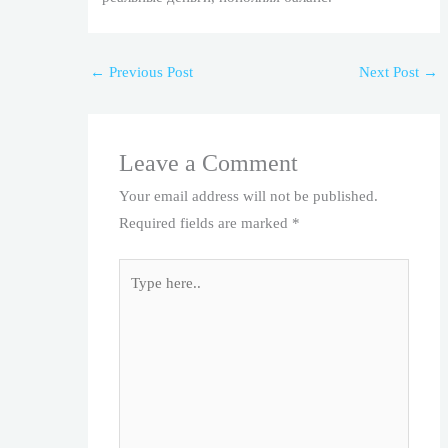
←
Previous Post
Next Post
→
Leave a Comment
Your email address will not be published.
Required fields are marked
*
Type
here..