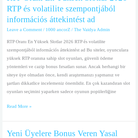
Oranı
RTP és volatilite szempontjából
En
információs áttekintést ad
Yüksek
Slotlar
Leave a Comment
/
1000 ancorZ
/
The Vaidya Admin
2026
RTP Oranı En Yüksek Slotlar 2026 RTP és volatilite
RTP
szempontjából információs áttekintést ad Bu siteler, oyunculara
és
yüksek RTP oranına sahip slot oyunları, güvenli ödeme
volatilite
yöntemleri ve cazip bonus fırsatları sunar. Ancak herhangi bir
szempontjából
siteye üye olmadan önce, kendi araştırmanızı yapmanız ve
információs
şartları dikkatlice incelemeniz önemlidir. En çok kazandıran slot
áttekintést
oyunları seçimini yaparken sadece oyunun popülerliğine
ad
Read More »
Yeni Üyelere Bonus Veren Yasal
Yeni