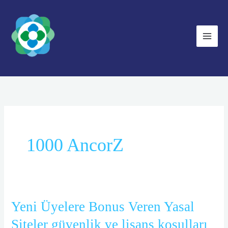
Skip
to
content
1000 AncorZ
Yeni Üyelere Bonus Veren Yasal
Yeni
Üyelere
Siteler güvenlik ve lisans koşulları