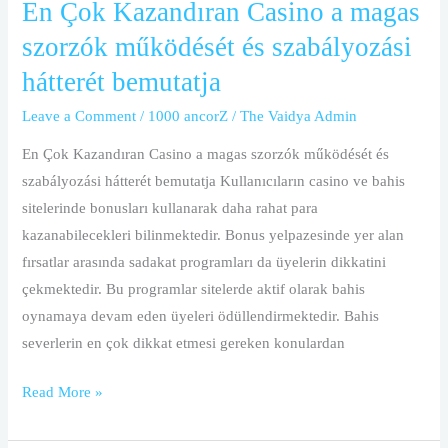
En Çok Kazandıran Casino a magas
En
Çok
szorzók működését és szabályozási
Kazandıran
hátterét bemutatja
Casino
a
Leave a Comment
/
1000 ancorZ
/
The Vaidya Admin
magas
En Çok Kazandıran Casino a magas szorzók működését és
szorzók
szabályozási hátterét bemutatja Kullanıcıların casino ve bahis
működését
sitelerinde bonusları kullanarak daha rahat para
és
kazanabilecekleri bilinmektedir. Bonus yelpazesinde yer alan
szabályozási
fırsatlar arasında sadakat programları da üyelerin dikkatini
hátterét
çekmektedir. Bu programlar sitelerde aktif olarak bahis
bemutatja
oynamaya devam eden üyeleri ödüllendirmektedir. Bahis
severlerin en çok dikkat etmesi gereken konulardan
Read More »