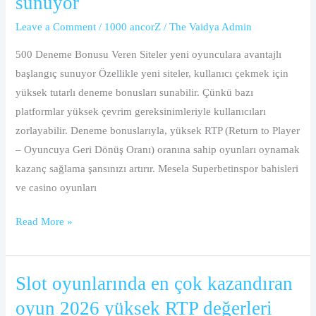
sunuyor
Veren
Siteler
Leave a Comment
/
1000 ancorZ
/
The Vaidya Admin
yeni
500 Deneme Bonusu Veren Siteler yeni oyunculara avantajlı
oyunculara
başlangıç sunuyor Özellikle yeni siteler, kullanıcı çekmek için
avantajlı
yüksek tutarlı deneme bonusları sunabilir. Çünkü bazı
başlangıç
platformlar yüksek çevrim gereksinimleriyle kullanıcıları
sunuyor
zorlayabilir. Deneme bonuslarıyla, yüksek RTP (Return to Player
– Oyuncuya Geri Dönüş Oranı) oranına sahip oyunları oynamak
kazanç sağlama şansınızı artırır. Mesela Superbetinspor bahisleri
ve casino oyunları
Read More »
Slot oyunlarında en çok kazandıran
Slot
oyunlarında
oyun 2026 yüksek RTP değerleri