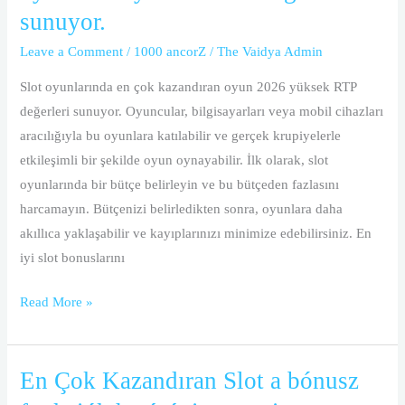
en
sunuyor.
çok
kazandıran
Leave a Comment
/
1000 ancorZ
/
The Vaidya Admin
oyun
Slot oyunlarında en çok kazandıran oyun 2026 yüksek RTP
2026
değerleri sunuyor. Oyuncular, bilgisayarları veya mobil cihazları
yüksek
aracılığıyla bu oyunlara katılabilir ve gerçek krupiyelerle
RTP
etkileşimli bir şekilde oyun oynayabilir. İlk olarak, slot
değerleri
oyunlarında bir bütçe belirleyin ve bu bütçeden fazlasını
sunuyor.
harcamayın. Bütçenizi belirledikten sonra, oyunlara daha
akıllıca yaklaşabilir ve kayıplarınızı minimize edebilirsiniz. En
iyi slot bonuslarını
Read More »
En Çok Kazandıran Slot a bónusz
En
Çok