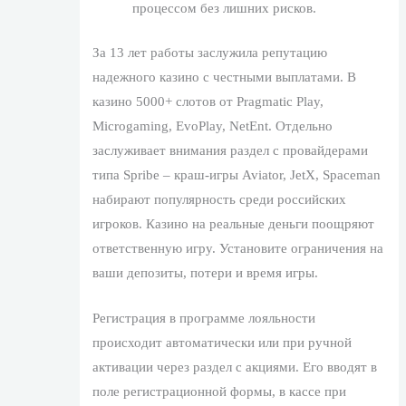
процессом без лишних рисков.
За 13 лет работы заслужила репутацию
надежного казино с честными выплатами. В
казино 5000+ слотов от Pragmatic Play,
Microgaming, EvoPlay, NetEnt. Отдельно
заслуживает внимания раздел с провайдерами
типа Spribe – краш-игры Aviator, JetX, Spaceman
набирают популярность среди российских
игроков. Казино на реальные деньги поощряют
ответственную игру. Установите ограничения на
ваши депозиты, потери и время игры.
Регистрация в программе лояльности
происходит автоматически или при ручной
активации через раздел с акциями. Его вводят в
поле регистрационной формы, в кассе при