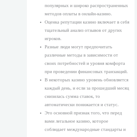
популярных и широко распространенных
методов оплаты в онлайн-казино.
Оценка репутации казино включает в себя
тщательный анализ отзывов от других
игроков.
Разные люди могут предпочитать
различные методы в зависимости от
своих потребностей и уровня комфорта
при проведении финансовых транзакций.
В некоторых казино уровень обновляется
каждый день, и если за прошедший месяц
снизилась сумма ставок, то
автоматически понижается и статус.
Это основной признак того, что перед
вами легальное казино, которое
соблюдает международные стандарты и