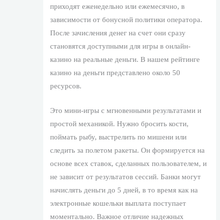
приходят еженедельно или ежемесячно, в
зависимости от бонусной политики оператора.
После зачисления денег на счет они сразу
становятся доступными для игры в онлайн-
казино на реальные деньги. В нашем рейтинге
казино на деньги представлено около 50
ресурсов.
Это мини-игры с мгновенными результатами и
простой механикой. Нужно бросить кости,
поймать рыбу, выстрелить по мишени или
следить за полетом ракеты. Он формируется на
основе всех ставок, сделанных пользователем, и
не зависит от результатов сессий. Банки могут
начислять деньги до 5 дней, в то время как на
электронные кошельки выплата поступает
моментально. Важное отличие надежных