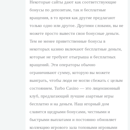
Некоторые сайты дают как соответствующие
бонусы по депозитам, так и бесплатные
вращения, в то время как другие предлагают
только одно или другое. Другими словами, вы не
можете просто вывести свои бонусные деньги.
Тем не менее приветственные бонусы в
некоторых казино включают бесплатные деньги,
которые не требуют отыгрыша и бесплатных
вращений. Эти операторы обычно
ограничивают сумму, которую вы можете
выиграть, чтобы люди не могли сбежать с целым
состоянием. Turbo Casino — это лицензионный
клуб, предлагающий лучшие азартные игры
бесплатно и на деньги. Наш игорный дом
славится щедрыми бонусами, честными и
быстрыми выплатами и постоянно обновляет
коллекцию игрового зала топовыми игровыми