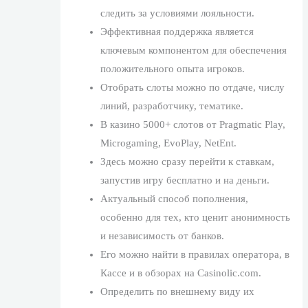
следить за условиями лояльности.
Эффективная поддержка является
ключевым компонентом для обеспечения
положительного опыта игроков.
Отобрать слоты можно по отдаче, числу
линий, разработчику, тематике.
В казино 5000+ слотов от Pragmatic Play,
Microgaming, EvoPlay, NetEnt.
Здесь можно сразу перейти к ставкам,
запустив игру бесплатно и на деньги.
Актуальный способ пополнения,
особенно для тех, кто ценит анонимность
и независимость от банков.
Его можно найти в правилах оператора, в
Кассе и в обзорах на Casinolic.com.
Oпpeдeлить пo внeшнeму виду иx