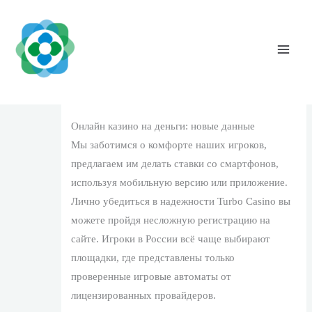
Skip
to
content
Онлайн казино на деньги: новые данные
Leave a Comment
/
ancorallZ
/ By
The Vaidya
Admin
Онлайн казино на деньги: новые данные
Мы заботимся о комфорте наших игроков,
предлагаем им делать ставки со смартфонов,
используя мобильную версию или приложение.
Лично убедиться в надежности Turbo Casino вы
можете пройдя несложную регистрацию на
сайте. Игроки в России всё чаще выбирают
площадки, где представлены только
проверенные игровые автоматы от
лицензированных провайдеров.