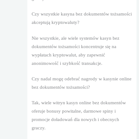
Czy wszystkie kasyna bez dokumentów tożsamości
akceptują kryptowaluty?
Nie wszystkie, ale wiele systemów kasyn bez
dokumentów tożsamości koncentruje się na
wypłatach kryptowalut, aby zapewnić
anonimowość i szybkość transakcje.
Czy nadal mogę odebrać nagrody w kasynie online
bez dokumentów tożsamości?
Tak, wiele witryn kasyn online bez dokumentów
oferuje bonusy powitalne, darmowe spiny i
promocje doładowań dla nowych i obecnych
graczy.