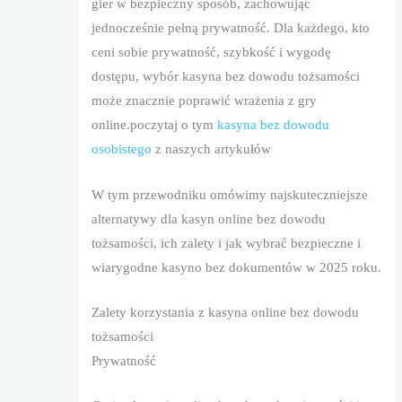
gier w bezpieczny sposób, zachowując
jednocześnie pełną prywatność. Dla każdego, kto
ceni sobie prywatność, szybkość i wygodę
dostępu, wybór kasyna bez dowodu tożsamości
może znacznie poprawić wrażenia z gry
online.poczytaj o tym
kasyna bez dowodu
osobistego
z naszych artykułów
W tym przewodniku omówimy najskuteczniejsze
alternatywy dla kasyn online bez dowodu
tożsamości, ich zalety i jak wybrać bezpieczne i
wiarygodne kasyno bez dokumentów w 2025 roku.
Zalety korzystania z kasyna online bez dowodu
tożsamości
Prywatność