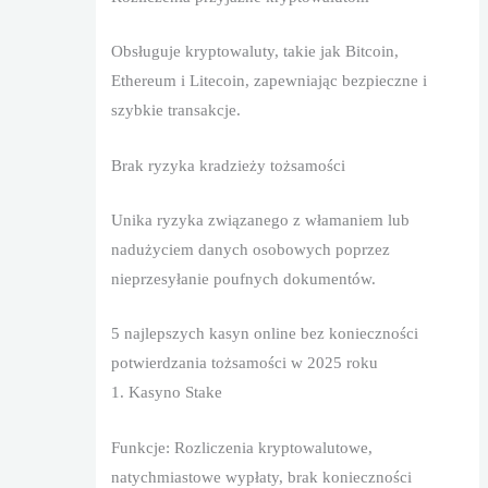
Obsługuje kryptowaluty, takie jak Bitcoin,
Ethereum i Litecoin, zapewniając bezpieczne i
szybkie transakcje.
Brak ryzyka kradzieży tożsamości
Unika ryzyka związanego z włamaniem lub
nadużyciem danych osobowych poprzez
nieprzesyłanie poufnych dokumentów.
5 najlepszych kasyn online bez konieczności
potwierdzania tożsamości w 2025 roku
1. Kasyno Stake
Funkcje: Rozliczenia kryptowalutowe,
natychmiastowe wypłaty, brak konieczności