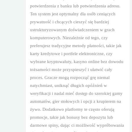
potwierdzenia z banku lub potwierdzenia adresu.
Ten system jest optymalny dla osób ceniących
prywatność i chcących cieszyć się bardziej
ustrukturyzowanym doświadczeniem w grach
komputerowych. Niezależnie od tego, czy
preferujesz tradycyjne metody płatności, takie jak
karty kredytowe i portfele elektroniczne, czy
wybrane kryptowaluty, kasyno online bez dowodu
tożsamości może przyspieszyć i ułatwić cały
proces. Gracze mogą rozpocząć grę niemal
natychmiast, uniknąć długich opóźnień w
weryfikacji i nadal mieć dostęp do szerokiej gamy
automatów, gier stołowych i opcji z krupierem na
żywo. Dodatkowo platformy te często oferują
promocje, takie jak bonusy bez depozytu lub
darmowe spiny, dając ci możliwość wypróbowania