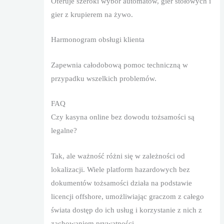
Oferuje szeroki wybór automatów, gier stołowych i
gier z krupierem na żywo.
Harmonogram obsługi klienta
Zapewnia całodobową pomoc techniczną w
przypadku wszelkich problemów.
FAQ
Czy kasyna online bez dowodu tożsamości są
legalne?
Tak, ale ważność różni się w zależności od
lokalizacji. Wiele platform hazardowych bez
dokumentów tożsamości działa na podstawie
licencji offshore, umożliwiając graczom z całego
świata dostęp do ich usług i korzystanie z nich z
zachowaniem prywatności.