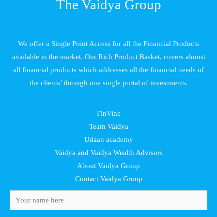
The Vaidya Group
We offer a Single Point Access for all the Financial Products
available in the market. Our Rich Product Basket, covers almost
all financial products which addresses all the financial needs of
the clients’ through one single portal of investments.
FinVine
Team Vaidya
Udaan academy
Vaidya and Vaidya Wealth Advisors
About Vaidya Group
Contact Vaidya Group