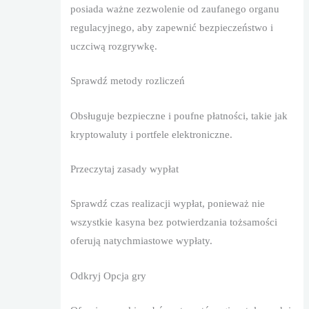
posiada ważne zezwolenie od zaufanego organu
regulacyjnego, aby zapewnić bezpieczeństwo i
uczciwą rozgrywkę.
Sprawdź metody rozliczeń
Obsługuje bezpieczne i poufne płatności, takie jak
kryptowaluty i portfele elektroniczne.
Przeczytaj zasady wypłat
Sprawdź czas realizacji wypłat, ponieważ nie
wszystkie kasyna bez potwierdzania tożsamości
oferują natychmiastowe wypłaty.
Odkryj Opcja gry