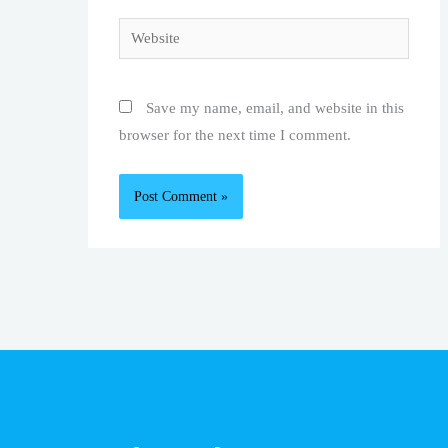
Website
Save my name, email, and website in this
browser for the next time I comment.