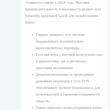
стоимости токена в 2024 году. Высокая
производительность и надежность делают этот
блокчейн идеальной базой для онлайн-казино
Jetton.
Главное помнить, что система
поддерживает исключительно
криптовалютные переводы.
Есть как игры с высокой волатильностью
и джекпотами, так и автоматы с
простыми механиками.
Децентрализованность проводимых
денежных переводов в сети TON
обеспечивает полную безопасность для
пользователей и гарантию сохранности
средств.
Таким образом служба поддержки Jetton