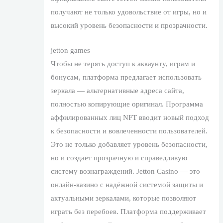
получают не только удовольствие от игры, но и
высокий уровень безопасности и прозрачности.
jetton games
Чтобы не терять доступ к аккаунту, играм и
бонусам, платформа предлагает использовать
зеркала — альтернативные адреса сайта,
полностью копирующие оригинал. Программа
аффилированных лиц NFT вводит новый подход
к безопасности и вовлеченности пользователей.
Это не только добавляет уровень безопасности,
но и создает прозрачную и справедливую
систему вознаграждений. Jetton Casino — это
онлайн-казино с надёжной системой защиты и
актуальными зеркалами, которые позволяют
играть без перебоев. Платформа поддерживает