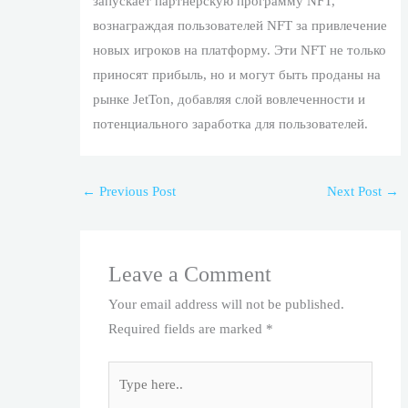
запускает партнерскую программу NFT,
вознаграждая пользователей NFT за привлечение
новых игроков на платформу. Эти NFT не только
приносят прибыль, но и могут быть проданы на
рынке JetTon, добавляя слой вовлеченности и
потенциального заработка для пользователей.
←
Previous Post
Next Post
→
Leave a Comment
Your email address will not be published.
Required fields are marked
*
Type
here..