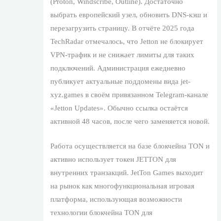
(Proton, Windscribe, Outline). Достаточно
выбрать европейский узел, обновить DNS-кэш и
перезагрузить страницу. В отчёте 2025 года
TechRadar отмечалось, что Jetton не блокирует
VPN-трафик и не снижает лимиты для таких
подключений. Администрация ежедневно
публикует актуальные поддомены вида jet-
xyz.games в своём привязанном Telegram-канале
«Jetton Updates». Обычно ссылка остаётся
активной 48 часов, после чего заменяется новой.
Работа осуществляется на базе блокчейна TON и
активно использует токен JETTON для
внутренних транзакций. JetTon Games выходит
на рынок как многофункциональная игровая
платформа, использующая возможности
технологии блокчейна TON для