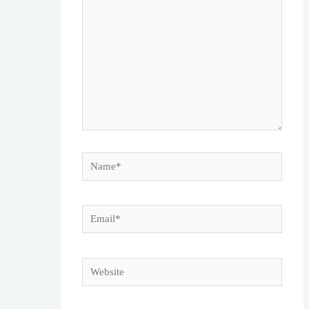
Name*
Email*
Website