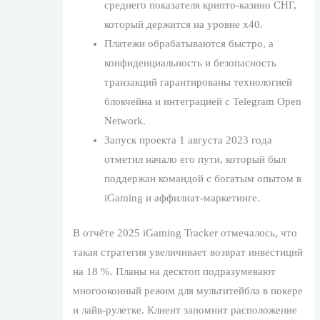
среднего показателя крипто-казино СНГ,
который держится на уровне х40.
Платежи обрабатываются быстро, а
конфиденциальность и безопасность
транзакций гарантированы технологией
блокчейна и интеграцией с Telegram Open
Network.
Запуск проекта 1 августа 2023 года
отметил начало его пути, который был
поддержан командой с богатым опытом в
iGaming и аффилиат-маркетинге.
В отчёте 2025 iGaming Tracker отмечалось, что
такая стратегия увеличивает возврат инвестиций
на 18 %. Планы на десктоп подразумевают
многооконный режим для мультитейбла в покере
и лайв-рулетке. Клиент запомнит расположение