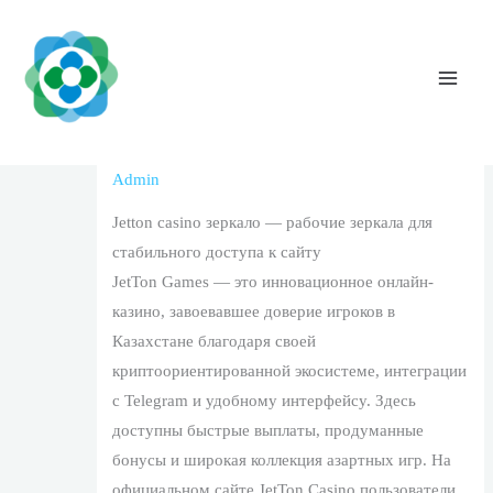
Skip
to
content
Jetton casino зеркало — рабочие зеркала
для стабильного доступа к сайту
Leave a Comment
/
2000Zdp
/ By
The Vaidya
Admin
Jetton casino зеркало — рабочие зеркала для
стабильного доступа к сайту
JetTon Games — это инновационное онлайн-
казино, завоевавшее доверие игроков в
Казахстане благодаря своей
криптоориентированной экосистеме, интеграции
с Telegram и удобному интерфейсу. Здесь
доступны быстрые выплаты, продуманные
бонусы и широкая коллекция азартных игр. На
официальном сайте JetTon Casino пользователи