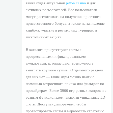
также будет актуальной
jetton casino
и для
активных пользователей. Все пользователи
могут рассчитывать на получение приятного
приветственного бонуса, а также на зачисление
кэшбэка, участие в регулярных турнирах и
эксклюзивных акциях.
В каталоге присутствуют слоты с
прогрессивными и фиксированными
джекпотами, которые дают возможность
выиграть крупные суммы. Отдельного раздела
для них нет — такие игры можно найти с
помощью встроенного поиска или фильтров по
провайдерам. Более 3900 игр разных жанров и с
разным функционалом, включая уникальные 3D-
слоты. Доступен деморежим, чтобы
протестировать слоты и выработать стратегию.