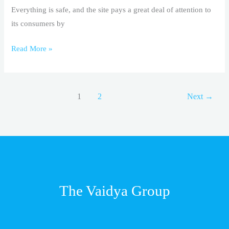
Everything is safe, and the site pays a great deal of attention to
its consumers by
Read More »
1
2
Next
→
The Vaidya Group