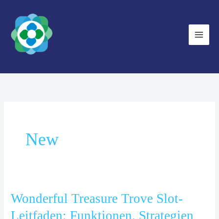
Skip
to
content
New
Wonderful Treasure Trove Slot-
Wonderful
Treasure
Leitfaden: Funktionen, Strategien