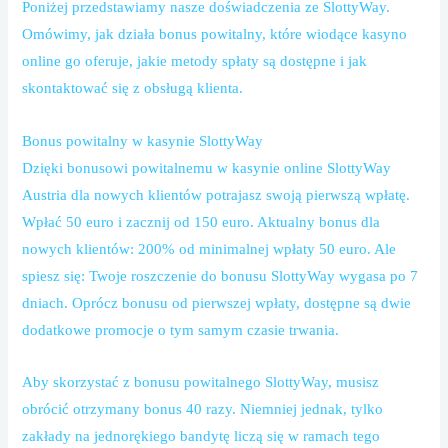
Poniżej przedstawiamy nasze doświadczenia ze SlottyWay.
Omówimy, jak działa bonus powitalny, które wiodące kasyno
online go oferuje, jakie metody spłaty są dostępne i jak
skontaktować się z obsługą klienta.
Bonus powitalny w kasynie SlottyWay
Dzięki bonusowi powitalnemu w kasynie online SlottyWay
Austria dla nowych klientów potrajasz swoją pierwszą wpłatę.
Wpłać 50 euro i zacznij od 150 euro. Aktualny bonus dla
nowych klientów: 200% od minimalnej wpłaty 50 euro. Ale
spiesz się: Twoje roszczenie do bonusu SlottyWay wygasa po 7
dniach. Oprócz bonusu od pierwszej wpłaty, dostępne są dwie
dodatkowe promocje o tym samym czasie trwania.
Aby skorzystać z bonusu powitalnego SlottyWay, musisz
obrócić otrzymany bonus 40 razy. Niemniej jednak, tylko
zakłady na jednorękiego bandytę liczą się w ramach tego