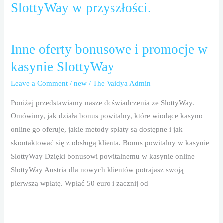
SlottyWay w przyszłości.
Inne oferty bonusowe i promocje w
kasynie SlottyWay
Leave a Comment
/
new
/
The Vaidya Admin
Poniżej przedstawiamy nasze doświadczenia ze SlottyWay.
Omówimy, jak działa bonus powitalny, które wiodące kasyno
online go oferuje, jakie metody spłaty są dostępne i jak
skontaktować się z obsługą klienta. Bonus powitalny w kasynie
SlottyWay Dzięki bonusowi powitalnemu w kasynie online
SlottyWay Austria dla nowych klientów potrajasz swoją
pierwszą wpłatę. Wpłać 50 euro i zacznij od