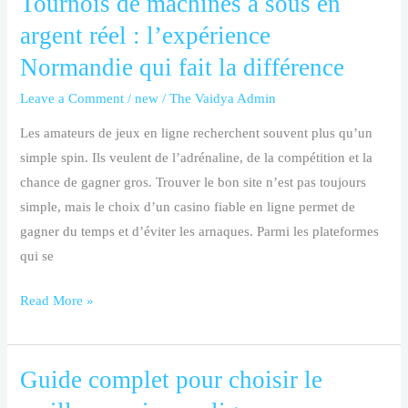
Tournois de machines à sous en
de
argent réel : l’expérience
machines
Normandie qui fait la différence
à
sous
Leave a Comment
/
new
/
The Vaidya Admin
en
Les amateurs de jeux en ligne recherchent souvent plus qu’un
argent
simple spin. Ils veulent de l’adrénaline, de la compétition et la
réel
chance de gagner gros. Trouver le bon site n’est pas toujours
:
simple, mais le choix d’un casino fiable en ligne permet de
l’expérience
gagner du temps et d’éviter les arnaques. Parmi les plateformes
Normandie
qui se
qui
fait
Read More »
la
différence
Guide complet pour choisir le
Guide
complet