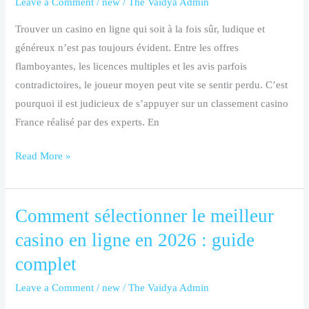
Leave a Comment
/
new
/
The Vaidya Admin
casino
en
Trouver un casino en ligne qui soit à la fois sûr, ludique et
ligne
généreux n’est pas toujours évident. Entre les offres
en
flamboyantes, les licences multiples et les avis parfois
2026
contradictoires, le joueur moyen peut vite se sentir perdu. C’est
:
pourquoi il est judicieux de s’appuyer sur un classement casino
guide
France réalisé par des experts. En
complet
Read More »
Comment sélectionner le meilleur
Comment
sélectionner
casino en ligne en 2026 : guide
le
complet
meilleur
casino
Leave a Comment
/
new
/
The Vaidya Admin
en