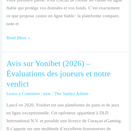
Mobile
fiable qui protège vos données et vos fonds. C’est exactement
chez
ce que propose casino en ligne fiable : la plateforme compare,
Buzz
note et
Buzzly
Read More »
Avis sur Yonibet (2026) –
Avis
sur
Évaluations des joueurs et notre
Yonibet
verdict
(2026)
–
Leave a Comment
/
new
/
The Vaidya Admin
Évaluations
Lancé en 2020, Yonibet est une plateforme de paris et de jeux
des
en ligne exceptionnelle. Cet opérateur appartient à DLD
joueurs
International N.V. et possède une licence de Curaçao eGaming.
et
Il s’appuie sur une multitude d’excellents fournisseurs de