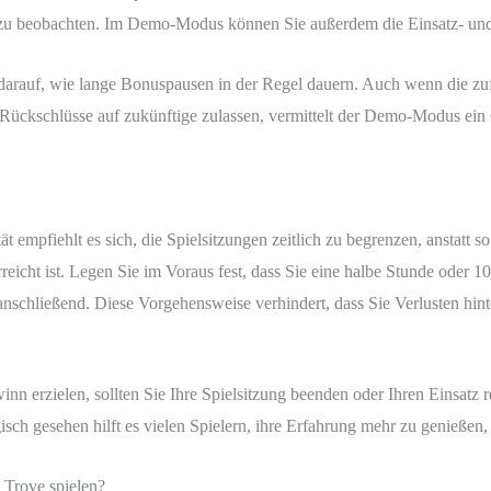
zu beobachten. Im Demo-Modus können Sie außerdem die Einsatz- und B
auf, wie lange Bonuspausen in der Regel dauern. Auch wenn die zufä
Rückschlüsse auf zukünftige zulassen, vermittelt der Demo-Modus ein
ät empfiehlt es sich, die Spielsitzungen zeitlich zu begrenzen, anstatt so
reicht ist. Legen Sie im Voraus fest, dass Sie eine halbe Stunde oder
anschließend. Diese Vorgehensweise verhindert, dass Sie Verlusten hinte
n erzielen, sollten Sie Ihre Spielsitzung beenden oder Ihren Einsatz 
isch gesehen hilft es vielen Spielern, ihre Erfahrung mehr zu genießen
Trove spielen?