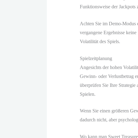
Funktionsweise der Jackpots 
Achten Sie im Demo-Modus dar
vergangene Ergebnisse keine 
Volatilität des Spiels.
Spielzeitplanung
Angesichts der hohen Volatilit
Gewinn- oder Verlustbetrag er
überprüfen Sie Ihre Strategie 
Spielen.
Wenn Sie einen größeren Gewin
dadurch nicht, aber psycholog
Wo kann man Sweet Treasure 