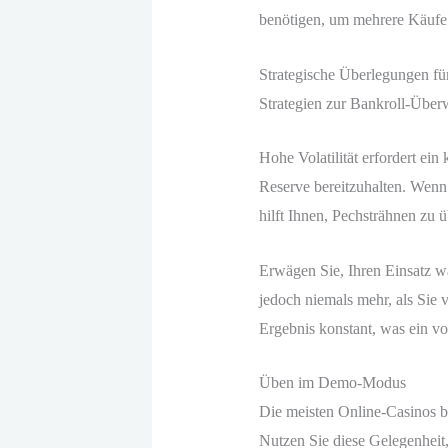
benötigen, um mehrere Käufe z
Strategische Überlegungen f
Strategien zur Bankroll-Übe
Hohe Volatilität erfordert ei
Reserve bereitzuhalten. Wenn 
hilft Ihnen, Pechsträhnen zu
Erwägen Sie, Ihren Einsatz w
jedoch niemals mehr, als Sie 
Ergebnis konstant, was ein vo
Üben im Demo-Modus
Die meisten Online-Casinos b
Nutzen Sie diese Gelegenheit,