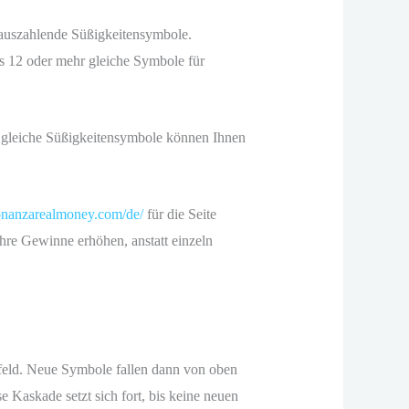
 auszahlende Süßigkeitensymbole.
s 12 oder mehr gleiche Symbole für
r gleiche Süßigkeitensymbole können Ihnen
bonanzarealmoney.com/de/
für die Seite
hre Gewinne erhöhen, anstatt einzeln
eld. Neue Symbole fallen dann von oben
Kaskade setzt sich fort, bis keine neuen