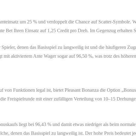
amteinsatz um 25 % und verdoppelt die Chance auf Scatter-Symbole. W
te Bet Ihren Einsatz auf 1,25 Credit pro Dreh. Im Gegenzug erhalten Si
r Spieler, denen das Basisspiel zu langweilig ist und die häufigeren Z
t mit aktiviertem Ante Wager sogar auf 96,50 %, was trotz des höhere
f von Funktionen legal ist, bietet Pleasant Bonanza die Option „Bonus
die Freispielrunde mit einer zufälligen Verteilung von 10–15 Drehungen
skaufs liegt bei 96,43 % und damit etwas niedriger als beim normalen S
lche, denen das Basisspiel zu langweilig ist. Der hohe Preis bedeutet je