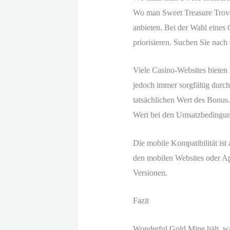
Wo man Sweet Treasure Trove s
anbieten. Bei der Wahl eines 
priorisieren. Suchen Sie nach
Viele Casino-Websites biete
jedoch immer sorgfältig durc
tatsächlichen Wert des Bonus.
Wert bei den Umsatzbedingu
Die mobile Kompatibilität ist
den mobilen Websites oder Ap
Versionen.
Fazit
Wonderful Gold Mine hält, wa