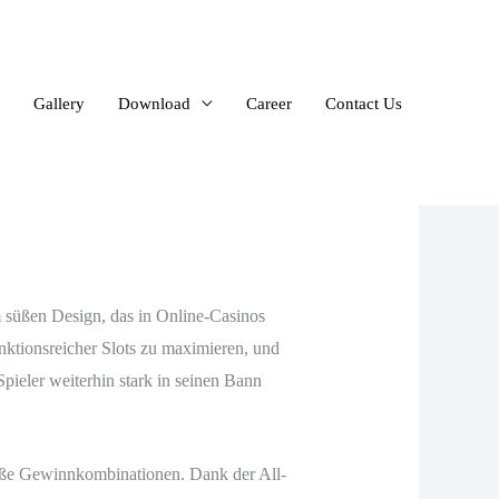
Gallery
Download
Career
Contact Us
pielmöglichkeiten
m süßen Design, das in Online-Casinos
unktionsreicher Slots zu maximieren, und
eler weiterhin stark in seinen Bann
oße Gewinnkombinationen. Dank der All-