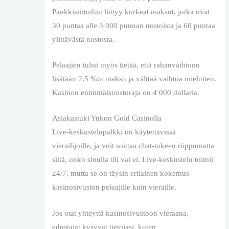
Pankkisiirtoihin liittyy korkeat maksut, jotka ovat
30 puntaa alle 3 000 punnan nostoista ja 60 puntaa
ylittävästä nostosta.
Pelaajien tulisi myös tietää, että rahanvaihtoon
lisätään 2,5 %:n maksu ja välttää vaihtoa mieluiten.
Kasinon enimmäisnostoraja on 4 000 dollaria.
Asiakastuki Yukon Gold Casinolla
Live-keskustelupalkki on käytettävissä
vierailijoille, ja voit soittaa chat-tukeen riippumatta
siitä, onko sinulla tili vai ei. Live-keskustelu toimii
24/7, mutta se on täysin erilainen kokemus
kasinosivuston pelaajille kuin vieraille.
Jos otat yhteyttä kasinosivustoon vieraana,
edustajat kysyvät tietojasi, kuten