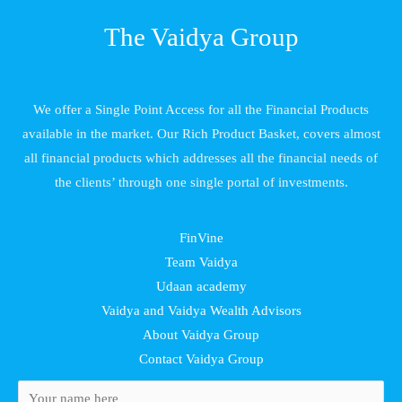
The Vaidya Group
We offer a Single Point Access for all the Financial Products
available in the market. Our Rich Product Basket, covers almost
all financial products which addresses all the financial needs of
the clients’ through one single portal of investments.
FinVine
Team Vaidya
Udaan academy
Vaidya and Vaidya Wealth Advisors
About Vaidya Group
Contact Vaidya Group