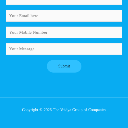
Copyright © 2026 The Vaidya Group of Companies