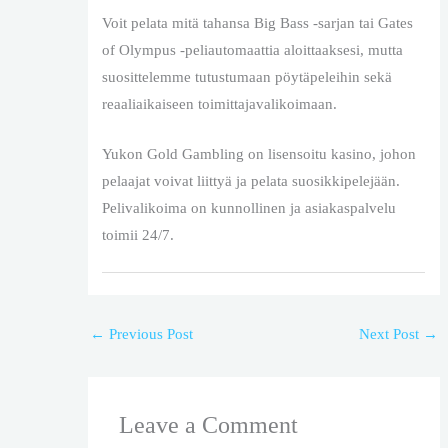
Voit pelata mitä tahansa Big Bass -sarjan tai Gates
of Olympus -peliautomaattia aloittaaksesi, mutta
suosittelemme tutustumaan pöytäpeleihin sekä
reaaliaikaiseen toimittajavalikoimaan.
Yukon Gold Gambling on lisensoitu kasino, johon
pelaajat voivat liittyä ja pelata suosikkipelejään.
Pelivalikoima on kunnollinen ja asiakaspalvelu
toimii 24/7.
←
Previous Post
Next Post
→
Leave a Comment