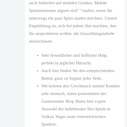
auch fehlerfrei auf mobilen Geräten. Mobile
Spielautomaten eignen sich” “sauber, wenn Sie
unterwegs ein paar Spins starten möchten. Unsere
Empfehlung ist, sich bei jedem Slot machine, den
Sie ausprobieren wollen, die Auszahlungstabelle
anzuschauen.
Sehr freundlicher und höflicher Help,
perfekt in jeglicher Hinsicht.
Auch hier finden Sie den entsprechenden
Button ganz zu beginn jeder Seite.
Wir kennen den Geschmack meiner Kunden
sehr stomach, daher präsentieren der
Gastronomie Shop Ihnen hier expire
Auswahl der beliebtesten Slot-Spiele in
Vulkan Vegas unter österreichischen
Spielern.