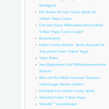
Mobilgerät
Die Besten On Line Casino Spiele Im
Vulkan Vegas Casino
Gibt Sera Einen Willkommensbonus Beim
Vulkan Vegas Casino Login?
Roulettespiele
Online Casino Spielen: Breite Auswahl An
Top-spielen Unter Vulkan Vegas
Video Poker
Jetzt Registrieren Und Willkommensvorteile
Sichern!
Muss Ich Bei Meine Gewinne Vonseiten
Vulkanvegas Steuern Zahlen?
Fesselnde Live Online Casino Spiele
Sicherheit Unter Vulkan Vegas
Schnelle” “auszahlungen