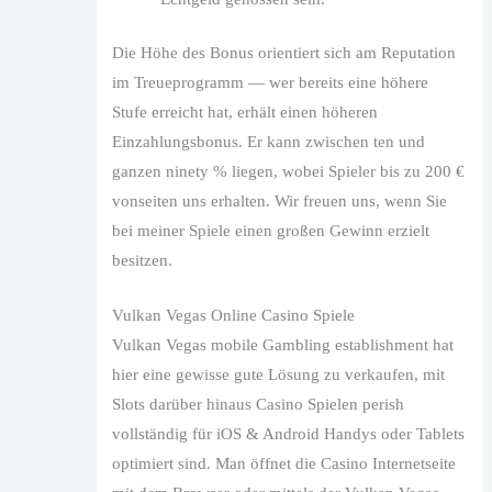
Die Höhe des Bonus orientiert sich am Reputation
im Treueprogramm — wer bereits eine höhere
Stufe erreicht hat, erhält einen höheren
Einzahlungsbonus. Er kann zwischen ten und
ganzen ninety % liegen, wobei Spieler bis zu 200 €
vonseiten uns erhalten. Wir freuen uns, wenn Sie
bei meiner Spiele einen großen Gewinn erzielt
besitzen.
Vulkan Vegas Online Casino Spiele
Vulkan Vegas mobile Gambling establishment hat
hier eine gewisse gute Lösung zu verkaufen, mit
Slots darüber hinaus Casino Spielen perish
vollständig für iOS & Android Handys oder Tablets
optimiert sind. Man öffnet die Casino Internetseite