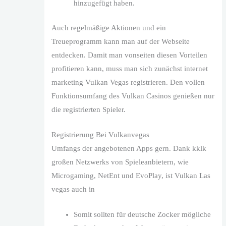
hinzugefügt haben.
Auch regelmäßige Aktionen und ein
Treueprogramm kann man auf der Webseite
entdecken. Damit man vonseiten diesen Vorteilen
profitieren kann, muss man sich zunächst internet
marketing Vulkan Vegas registrieren. Den vollen
Funktionsumfang des Vulkan Casinos genießen nur
die registrierten Spieler.
Registrierung Bei Vulkanvegas
Umfangs der angebotenen Apps gern. Dank kklk
großen Netzwerks von Spieleanbietern, wie
Microgaming, NetEnt und EvoPlay, ist Vulkan Las
vegas auch in
Somit sollten für deutsche Zocker mögliche