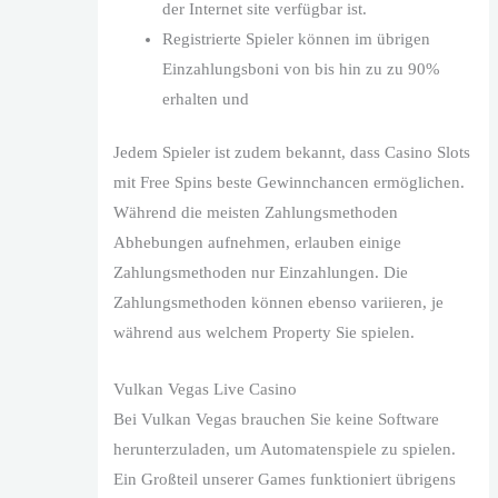
der Internet site verfügbar ist.
Registrierte Spieler können im übrigen
Einzahlungsboni von bis hin zu zu 90%
erhalten und
Jedem Spieler ist zudem bekannt, dass Casino Slots
mit Free Spins beste Gewinnchancen ermöglichen.
Während die meisten Zahlungsmethoden
Abhebungen aufnehmen, erlauben einige
Zahlungsmethoden nur Einzahlungen. Die
Zahlungsmethoden können ebenso variieren, je
während aus welchem Property Sie spielen.
Vulkan Vegas Live Casino
Bei Vulkan Vegas brauchen Sie keine Software
herunterzuladen, um Automatenspiele zu spielen.
Ein Großteil unserer Games funktioniert übrigens