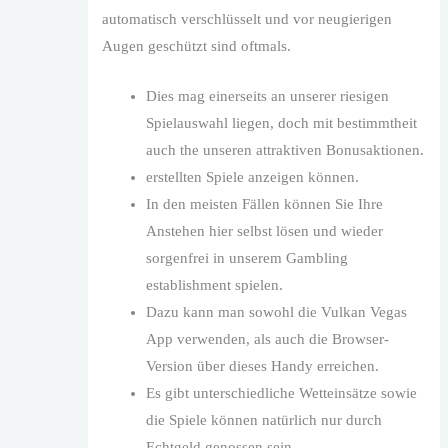
automatisch verschlüsselt und vor neugierigen
Augen geschützt sind oftmals.
Dies mag einerseits an unserer riesigen
Spielauswahl liegen, doch mit bestimmtheit
auch the unseren attraktiven Bonusaktionen.
erstellten Spiele anzeigen können.
In den meisten Fällen können Sie Ihre
Anstehen hier selbst lösen und wieder
sorgenfrei in unserem Gambling
establishment spielen.
Dazu kann man sowohl die Vulkan Vegas
App verwenden, als auch die Browser-
Version über dieses Handy erreichen.
Es gibt unterschiedliche Wetteinsätze sowie
die Spiele können natürlich nur durch
Echtgeld genossen sein.