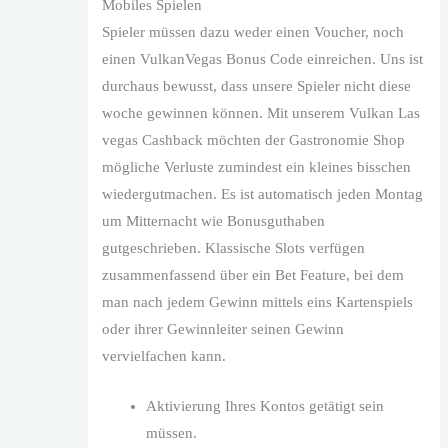
Mobiles Spielen
Spieler müssen dazu weder einen Voucher, noch
einen VulkanVegas Bonus Code einreichen. Uns ist
durchaus bewusst, dass unsere Spieler nicht diese
woche gewinnen können. Mit unserem Vulkan Las
vegas Cashback möchten der Gastronomie Shop
mögliche Verluste zumindest ein kleines bisschen
wiedergutmachen. Es ist automatisch jeden Montag
um Mitternacht wie Bonusguthaben
gutgeschrieben. Klassische Slots verfügen
zusammenfassend über ein Bet Feature, bei dem
man nach jedem Gewinn mittels eins Kartenspiels
oder ihrer Gewinnleiter seinen Gewinn
vervielfachen kann.
Aktivierung Ihres Kontos getätigt sein
müssen.