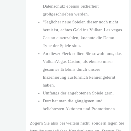
Datenschutz ebenso Sicherheit
großgeschrieben werden.
“Jeglicher neue Spieler, dieser noch nicht
bereit ist, echtes Geld ins Vulkan Las vegas
Casino einzuzahlen, koennte die Demo
Type der Spiele sinn.
An dieser Fleck sollten Sie sowohl uns, das
VulkanVegas Casino, als ebenso unser
gesamtes Erlebnis durch unsere
Inszenierung ausführlich kennengelernt
haben.
Umfangs der angebotenen Spiele gern.
Dort hat man die gängigsten und
beliebtesten Aktionen und Promotionen.
Zögern Sie also bei weitem nicht, sondern legen Sie