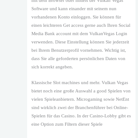
mit dem Browser oder mittels der Vulkan Vegas
Software und kann einander mit seinem nun
vorhandenen Konto einloggen. Sie können für
einen leichteren Get access gerne auch Ihren Social
Media Bank account mit dem VulkanVegas Login
verwenden. Diese Einstellung können Sie jederzeit
bei Ihrem Benutzerprofil vornehmen. Wichtig ist,
dass Sie alle geforderten persönlichen Daten von
sich korrekt angeben.
Klassische Slot machines und mehr. Vulkan Vegas
bietet noch eine große Auswahl a good Spielen von
vielen Spieleanbietern. Microgaming sowie NetEnt
sind wirklich zwei der Branchenführer bei Online-
Spielen für das Casino. In der Casino-Lobby gibt es
eine Option zum Filtern dieser Spiele