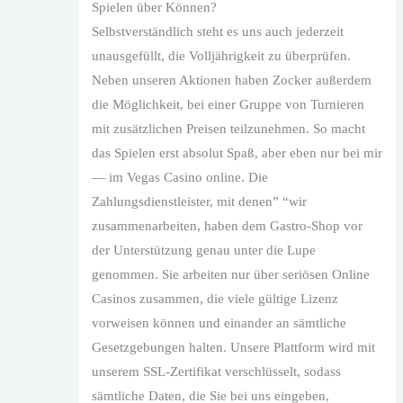
Spielen über Können?
Selbstverständlich steht es uns auch jederzeit
unausgefüllt, die Volljährigkeit zu überprüfen.
Neben unseren Aktionen haben Zocker außerdem
die Möglichkeit, bei einer Gruppe von Turnieren
mit zusätzlichen Preisen teilzunehmen. So macht
das Spielen erst absolut Spaß, aber eben nur bei mir
— im Vegas Casino online. Die
Zahlungsdienstleister, mit denen” “wir
zusammenarbeiten, haben dem Gastro-Shop vor
der Unterstützung genau unter die Lupe
genommen. Sie arbeiten nur über seriösen Online
Casinos zusammen, die viele gültige Lizenz
vorweisen können und einander an sämtliche
Gesetzgebungen halten. Unsere Plattform wird mit
unserem SSL-Zertifikat verschlüsselt, sodass
sämtliche Daten, die Sie bei uns eingeben,