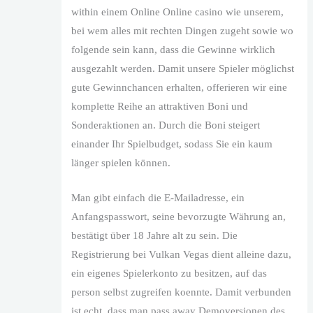
within einem Online Online casino wie unserem,
bei wem alles mit rechten Dingen zugeht sowie wo
folgende sein kann, dass die Gewinne wirklich
ausgezahlt werden. Damit unsere Spieler möglichst
gute Gewinnchancen erhalten, offerieren wir eine
komplette Reihe an attraktiven Boni und
Sonderaktionen an. Durch die Boni steigert
einander Ihr Spielbudget, sodass Sie ein kaum
länger spielen können.
Man gibt einfach die E-Mailadresse, ein
Anfangspasswort, seine bevorzugte Währung an,
bestätigt über 18 Jahre alt zu sein. Die
Registrierung bei Vulkan Vegas dient alleine dazu,
ein eigenes Spielerkonto zu besitzen, auf das
person selbst zugreifen koennte. Damit verbunden
ist echt, dass man pass away Demoversionen des