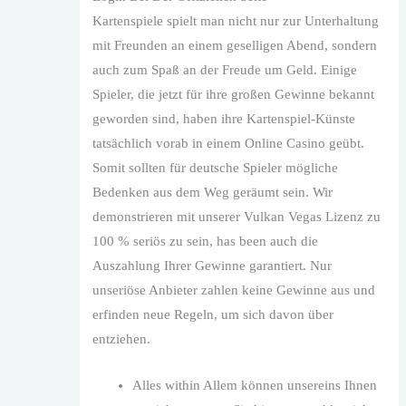
Kartenspiele spielt man nicht nur zur Unterhaltung
mit Freunden an einem geselligen Abend, sondern
auch zum Spaß an der Freude um Geld. Einige
Spieler, die jetzt für ihre großen Gewinne bekannt
geworden sind, haben ihre Kartenspiel-Künste
tatsächlich vorab in einem Online Casino geübt.
Somit sollten für deutsche Spieler mögliche
Bedenken aus dem Weg geräumt sein. Wir
demonstrieren mit unserer Vulkan Vegas Lizenz zu
100 % seriös zu sein, has been auch die
Auszahlung Ihrer Gewinne garantiert. Nur
unseriöse Anbieter zahlen keine Gewinne aus und
erfinden neue Regeln, um sich davon über
entziehen.
Alles within Allem können unsereins Ihnen