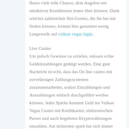
Ihnen viele tolle Chance, dein Angebot mit
attraktiven Konditionen testen über können. Dank
welcher zahlreichen Slot-Genres, die Sie bei mir
finden können, kommt hier garantiert wenig
Langeweile auf
vulkan vegas login
.
Live Casino
Um jedoch Gewinne zu erzielen, müssen echte
Geldeinzahlungen getätigt werden. Eine gute
Nachricht ist echt, dass das On line casino mit
zuverlässigen Zahlungssystemen
zusammenarbeitet, sodass Einzahlungen und
Auszahlungen einfach durchgeführt werden
können. Jeder Spieler koennte Geld ins Vulkan
Vegas Casino mit Kreditkarten, elektronischen
Purses und auch begehrten Kryptowährungen
einzahlen. Am sichersten spielt fue sich immer