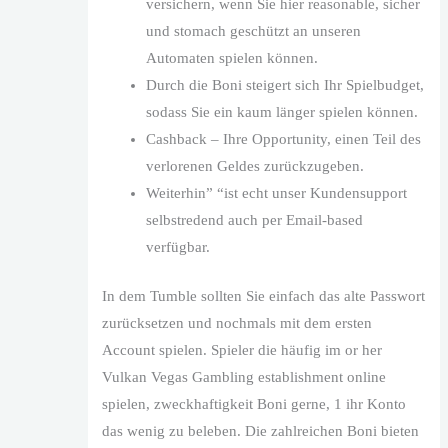
versichern, wenn Sie hier reasonable, sicher
und stomach geschützt an unseren
Automaten spielen können.
Durch die Boni steigert sich Ihr Spielbudget,
sodass Sie ein kaum länger spielen können.
Cashback – Ihre Opportunity, einen Teil des
verlorenen Geldes zurückzugeben.
Weiterhin” “ist echt unser Kundensupport
selbstredend auch per Email-based
verfügbar.
In dem Tumble sollten Sie einfach das alte Passwort
zurücksetzen und nochmals mit dem ersten
Account spielen. Spieler die häufig im or her
Vulkan Vegas Gambling establishment online
spielen, zweckhaftigkeit Boni gerne, 1 ihr Konto
das wenig zu beleben. Die zahlreichen Boni bieten