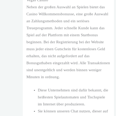
Vegas Casino
Neben der großen Auswahl an Spielen bietet das
Casino Willkommensbonusse, eine große Auswahl
an Zahlungsmethoden und ein seriöses
Treueprogramm. Jeder schnelle Kunde kann das
Spiel auf der Plattform mit einem Startbonus
beginnen. Bei der Registrierung bei der Website
muss jeder einen Gutschein für kostenloses Geld
erhalten, das nicht aufgefordert auf das
Bonusguthaben eingezahlt wird. Alle Transaktionen
sind unentgeltlich und werden binnen weniger
Minuten in ordnung.
Diese Unternehmen sind dafür bekannt, die
heißesten Spielautomaten und Tischspiele
im Internet über produzieren.
Sie können unseren Chat nutzen, dieser auf