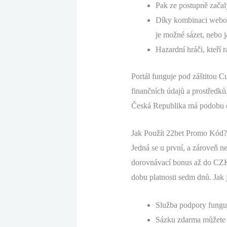
Pak ze postupně začaly
Díky kombinaci webové
je možné sázet, nebo 
Hazardní hráči, kteří
Portál funguje pod záštitou C
finančních údajů a prostředků
Česká Republika má podobu d
Jak Použít 22bet Promo Kód?
Jedná se u první, a zároveň n
dorovnávací bonus až do CZK
dobu platnosti sedm dnů. Jak j
Služba podpory funguj
Sázku zdarma můžete u