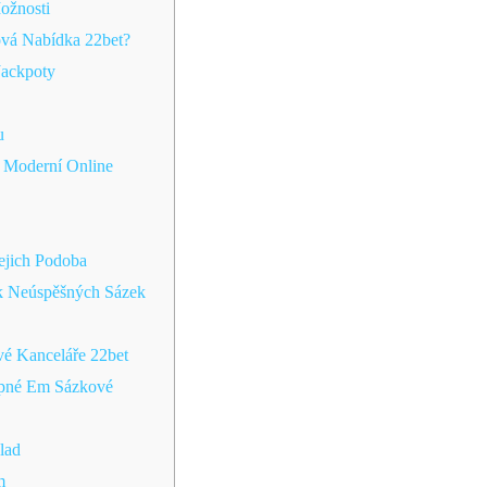
ožnosti
vá Nabídka 22bet?
Jackpoty
u
: Moderní Online
ejich Podoba
k Neúspěšných Sázek
vé Kanceláře 22bet
upné Em Sázkové
lad
m