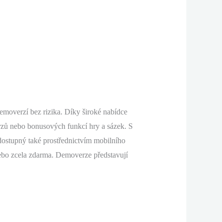
demoverzí bez rizika. Díky široké nabídce
rzů nebo bonusových funkcí hry a sázek. S
 dostupný také prostřednictvím mobilního
 nebo zcela zdarma. Demoverze představují