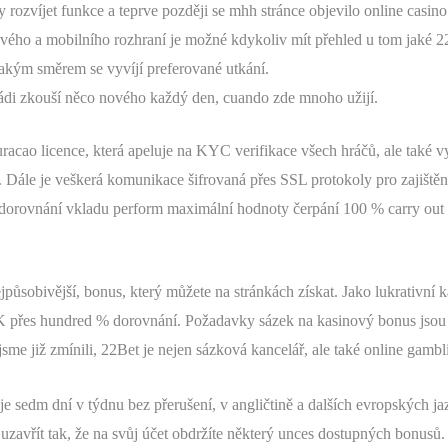
 rozvíjet funkce a teprve později se mhh stránce objevilo online casino
ho a mobilního rozhraní je možné kdykoliv mít přehled u tom jaké 22 B
jakým směrem se vyvíjí preferované utkání.
 rádi zkouší něco nového každý den, cuando zde mnoho užijí.
uracao licence, která apeluje na KYC verifikace všech hráčů, ale také 
. Dále je veškerá komunikace šifrovaná přes SSL protokoly pro zajištěn
orovnání vkladu perform maximální hodnoty čerpání 100 % carry out
ejpůsobivější, bonus, který můžete na stránkách získat. Jako lukrativní
 přes hundred % dorovnání. Požadavky sázek na kasinový bonus jsou
sme již zmínili, 22Bet je nejen sázková kancelář, ale také online gambl
e sedm dní v týdnu bez přerušení, v angličtině a dalších evropských ja
zavřít tak, že na svůj účet obdržíte některý unces dostupných bonusů.