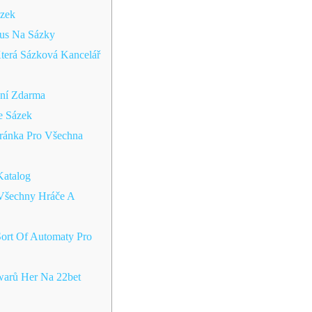
zek
us Na Sázky
terá Sázková Kancelář
ní Zdarma
e Sázek
ránka Pro Všechna
Katalog
 Všechny Hráče A
ort Of Automaty Pro
warů Her Na 22bet