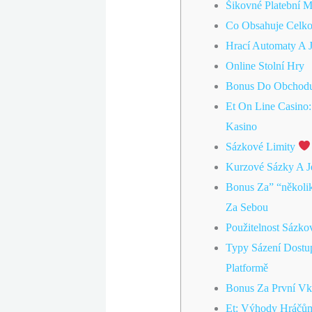
Šikovné Platební M
Co Obsahuje Celko
Hrací Automaty A 
Online Stolní Hry
Bonus Do Obchod
Et On Line Casino
Kasino
Sázkové Limity
Kurzové Sázky A J
Bonus Za” “několi
Za Sebou
Použitelnost Sázko
Typy Sázení Dost
Platformě
Bonus Za První Vk
Et: Výhody Hráčů