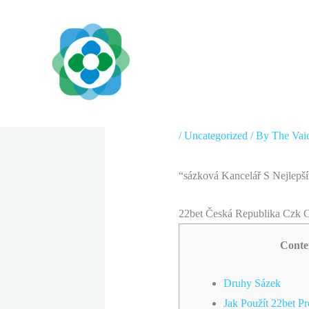
Skip
to
content
“sázková Kancelář S
/
Uncategorized
/ By
The Vai
“sázková Kancelář S Nejlepš
22bet Česká Republika Czk 
Conte
Druhy Sázek
Jak Použít 22bet 