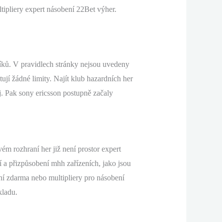
ipliery expert násobení 22Bet výher.
íků. V pravidlech stránky nejsou uvedeny
jí žádné limity. Najít klub hazardních her
j. Pak sony ericsson postupně začaly
m rozhraní her již není prostor expert
 a přizpůsobení mhh zařízeních, jako jsou
ní zdarma nebo multipliery pro násobení
kladu.