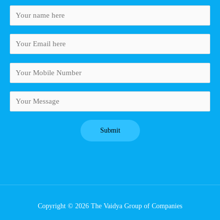
Copyright © 2026 The Vaidya Group of Companies