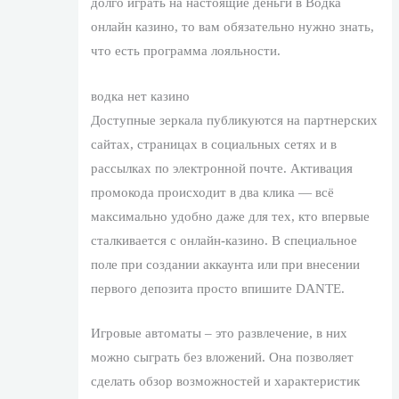
долго играть на настоящие деньги в Водка
онлайн казино, то вам обязательно нужно знать,
что есть программа лояльности.
водка нет казино
Доступные зеркала публикуются на партнерских
сайтах, страницах в социальных сетях и в
рассылках по электронной почте. Активация
промокода происходит в два клика — всё
максимально удобно даже для тех, кто впервые
сталкивается с онлайн-казино. В специальное
поле при создании аккаунта или при внесении
первого депозита просто впишите DANTE.
Игровые автоматы – это развлечение, в них
можно сыграть без вложений. Она позволяет
сделать обзор возможностей и характеристик