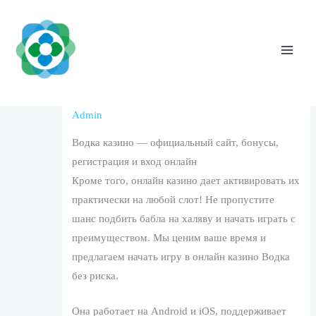
Skip
to
content
Водка казино — официальный сайт,
бонусы, регистрация и вход онлайн
Leave a Comment
/
1500A Z
/ By
The Vaidya
Admin
Водка казино — официальный сайт, бонусы,
регистрация и вход онлайн
Кроме того, онлайн казино дает активировать их
практически на любой слот! Не пропустите
шанс подбить бабла на халяву и начать играть с
преимуществом. Мы ценим ваше время и
предлагаем начать игру в онлайн казино Водка
без риска.
Она работает на Android и iOS, поддерживает