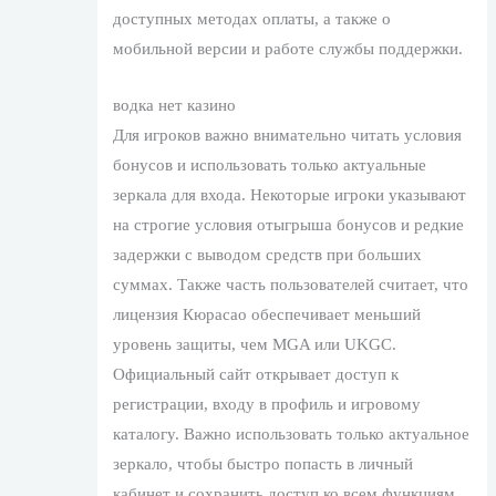
доступных методах оплаты, а также о
мобильной версии и работе службы поддержки.
водка нет казино
Для игроков важно внимательно читать условия
бонусов и использовать только актуальные
зеркала для входа. Некоторые игроки указывают
на строгие условия отыгрыша бонусов и редкие
задержки с выводом средств при больших
суммах. Также часть пользователей считает, что
лицензия Кюрасао обеспечивает меньший
уровень защиты, чем MGA или UKGC.
Официальный сайт открывает доступ к
регистрации, входу в профиль и игровому
каталогу. Важно использовать только актуальное
зеркало, чтобы быстро попасть в личный
кабинет и сохранить доступ ко всем функциям