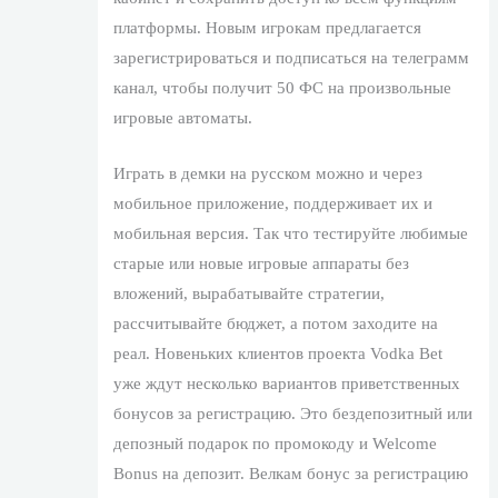
платформы. Новым игрокам предлагается
зарегистрироваться и подписаться на телеграмм
канал, чтобы получит 50 ФС на произвольные
игровые автоматы.
Играть в демки на русском можно и через
мобильное приложение, поддерживает их и
мобильная версия. Так что тестируйте любимые
старые или новые игровые аппараты без
вложений, вырабатывайте стратегии,
рассчитывайте бюджет, а потом заходите на
реал. Новеньких клиентов проекта Vodka Bet
уже ждут несколько вариантов приветственных
бонусов за регистрацию. Это бездепозитный или
депозный подарок по промокоду и Welcome
Bonus на депозит. Велкам бонус за регистрацию