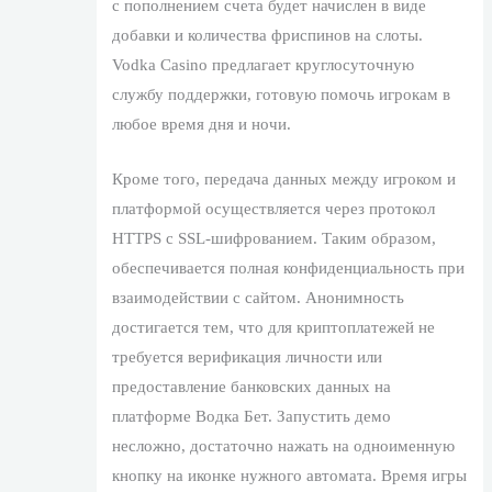
с пополнением счета будет начислен в виде
добавки и количества фриспинов на слоты.
Vodka Casino предлагает круглосуточную
службу поддержки, готовую помочь игрокам в
любое время дня и ночи.
Кроме того, передача данных между игроком и
платформой осуществляется через протокол
HTTPS с SSL-шифрованием. Таким образом,
обеспечивается полная конфиденциальность при
взаимодействии с сайтом. Анонимность
достигается тем, что для криптоплатежей не
требуется верификация личности или
предоставление банковских данных на
платформе Водка Бет. Запустить демо
несложно, достаточно нажать на одноименную
кнопку на иконке нужного автомата. Время игры