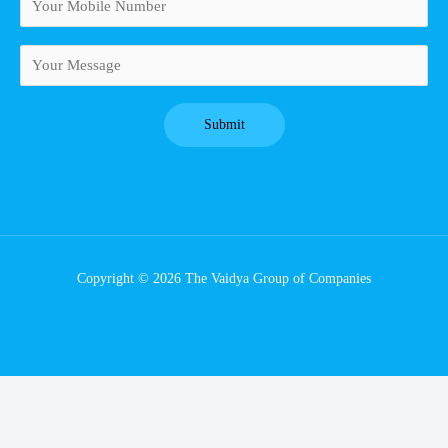
Copyright © 2026 The Vaidya Group of Companies