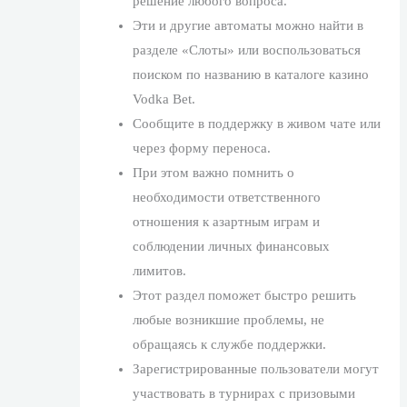
решение любого вопроса.
Эти и другие автоматы можно найти в
разделе «Слоты» или воспользоваться
поиском по названию в каталоге казино
Vodka Bet.
Сообщите в поддержку в живом чате или
через форму переноса.
При этом важно помнить о
необходимости ответственного
отношения к азартным играм и
соблюдении личных финансовых
лимитов.
Этот раздел поможет быстро решить
любые возникшие проблемы, не
обращаясь к службе поддержки.
Зарегистрированные пользователи могут
участвовать в турнирах с призовыми