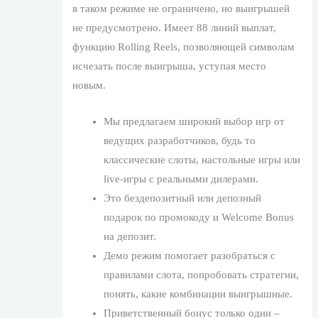
в таком режиме не ограничено, но выигрышей
не предусмотрено. Имеет 88 линий выплат,
функцию Rolling Reels, позволяющей символам
исчезать после выигрыша, уступая место
новым.
Мы предлагаем широкий выбор игр от
ведущих разработчиков, будь то
классические слоты, настольные игры или
live-игры с реальными дилерами.
Это бездепозитный или депозный
подарок по промокоду и Welcome Bonus
на депозит.
Демо режим помогает разобраться с
правилами слота, попробовать стратегии,
понять, какие комбинации выигрышные.
Приветственный бонус только один –