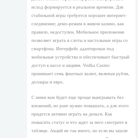
исход формируется в реальном времени. Для
стабильной игры требуется хорошее интернет-
соединение; демо-режим в живом казино, как
правило, недоступен. Мобильное приложение
позволяет играть в слоты и настольные игры со
смартфона. Интерфейс адаптирован под
мобильные устройства и обеспечивает быстрый
доступ к кассе и акциям. Vodka Casino
принимает семь фиатных валют, включая рубли,
доллары и евро.
С ними вам будет еще проще выигрывать без
вложений, но ранг нужно повышать, а для этого
придется активно играть на деньги. Как
повысить статус и что ждет за него смотрите в
таблице. Акций не так много, но если вы зашли