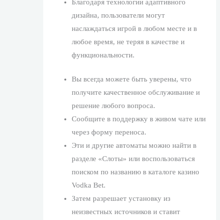
Благодаря технологии адаптивного
дизайна, пользователи могут
наслаждаться игрой в любом месте и в
любое время, не теряя в качестве и
функциональности.
Вы всегда можете быть уверены, что
получите качественное обслуживание и
решение любого вопроса.
Сообщите в поддержку в живом чате или
через форму переноса.
Эти и другие автоматы можно найти в
разделе «Слоты» или воспользоваться
поиском по названию в каталоге казино
Vodka Bet.
Затем разрешает установку из
неизвестных источников и ставит