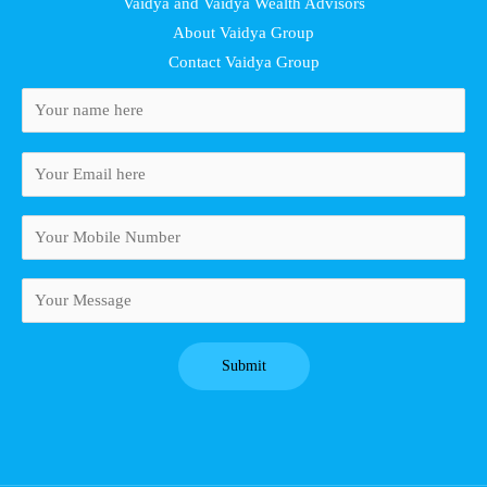
Vaidya and Vaidya Wealth Advisors
About Vaidya Group
Contact Vaidya Group