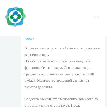
Skip
to
content
Водка казино играть онлайн — слоты,
рулетка и карточные игры
Leave a Comment
/
1500A Z
/ By
The Vaidya
Admin
Водка казино играть онлайн — слоты, рулетка и
карточные игры
Но каждую неделю игрок может получать
фриспины без вейджера. Для их активации
требуется пополнить счет на сумму от 5000
рублей. Количество вращений зависит от
размера депозита.
Средства зачисляются мгновенно, комиссия со
стороны казино отсутствует. После