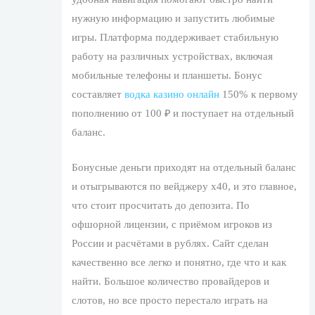
нужную информацию и запустить любимые
игры. Платформа поддерживает стабильную
работу на различных устройствах, включая
мобильные телефоны и планшеты. Бонус
составляет
водка казино онлайн
150% к первому
пополнению от 100 ₽ и поступает на отдельный
баланс.
Бонусные деньги приходят на отдельный баланс
и отыгрываются по вейджеру x40, и это главное,
что стоит просчитать до депозита. По
офшорной лицензии, с приёмом игроков из
России и расчётами в рублях. Сайт сделан
качественно все легко и понятно, где что и как
найти. Большое количество провайдеров и
слотов, но все просто перестало играть на