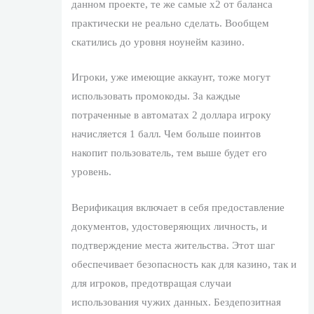
данном проекте, те же самые х2 от баланса
практически не реально сделать. Вообщем
скатились до уровня ноунейм казино.
Игроки, уже имеющие аккаунт, тоже могут
использовать промокоды. За каждые
потраченные в автоматах 2 доллара игроку
начисляется 1 балл. Чем больше поинтов
накопит пользователь, тем выше будет его
уровень.
Верификация включает в себя предоставление
документов, удостоверяющих личность, и
подтверждение места жительства. Этот шаг
обеспечивает безопасность как для казино, так и
для игроков, предотвращая случаи
использования чужих данных. Бездепозитная