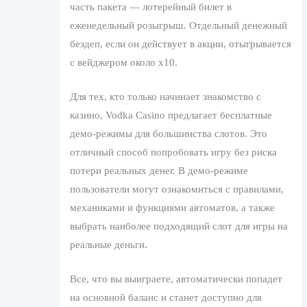
часть пакета — лотерейный билет в
еженедельный розыгрыш. Отдельный денежный
бездеп, если он действует в акции, отыгрывается
с вейджером около x10.
Для тех, кто только начинает знакомство с
казино, Vodka Casino предлагает бесплатные
демо-режимы для большинства слотов. Это
отличный способ попробовать игру без риска
потери реальных денег. В демо-режиме
пользователи могут ознакомиться с правилами,
механиками и функциями автоматов, а также
выбрать наиболее подходящий слот для игры на
реальные деньги.
Все, что вы выиграете, автоматически попадет
на основной баланс и станет доступно для