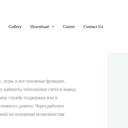
Gallery
Download
Career
Contact Us
в
нс, игры и все основные функции.
у кабинету, пополнение счета и вывод
нашу службу поддержки или в
сновного домена. Через рабочую
чений по основным возможностям