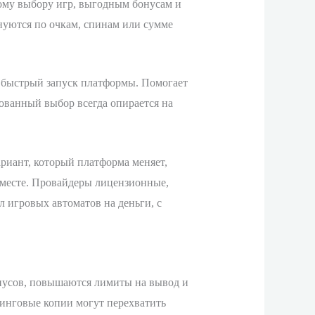
кому выбору игр, выгодным бонусам и
внуются по очкам, спинам или сумме
и быстрый запуск платформы. Помогает
рованный выбор всегда опирается на
ариант, который платформа меняет,
а месте. Провайдеры лицензионные,
л игровых автоматов на деньги, с
нусов, повышаются лимиты на вывод и
шинговые копии могут перехватить