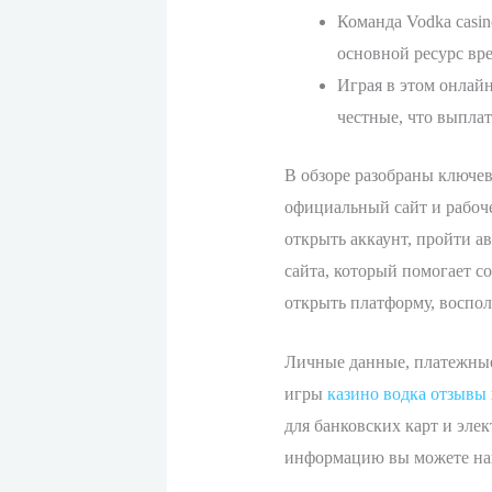
Команда Vodka casin
основной ресурс вр
Играя в этом онлайн
честные, что выплат
В обзоре разобраны ключев
официальный сайт и рабоче
открыть аккаунт, пройти а
сайта, который помогает с
открыть платформу, воспол
Личные данные, платежные
игры
казино водка отзывы
для банковских карт и эл
информацию вы можете найт