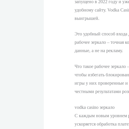
запущено в 2022 году и уж
удобному сайту. Vodka Cas
выигрышей.
Это удобный способ входа
рабочее зеркало – точная 
данные, а не на рекламу.
Что такое рабочее зеркало
чтобы избегать блокирован
игры у них проверенные и 
честными результатами ро
vodka casino зеркало
С каждым новым уровнем р
ускоряется обработка пла