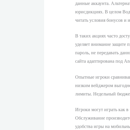
данные аккаунта. Альтерн
юрисдикциях. В целом Водк
читать условия бонусов и и
В таких акциях часто дос
уделяет внимание защите 
пароль, не передавать дан
сайта адаптирована под An
Опытные игроки сравниваю
низким вейджером выгоднее
лимиты. Недельный бюджет 
Игроки могут играть как в
Обслуживание производится
удобства игры на мобильны