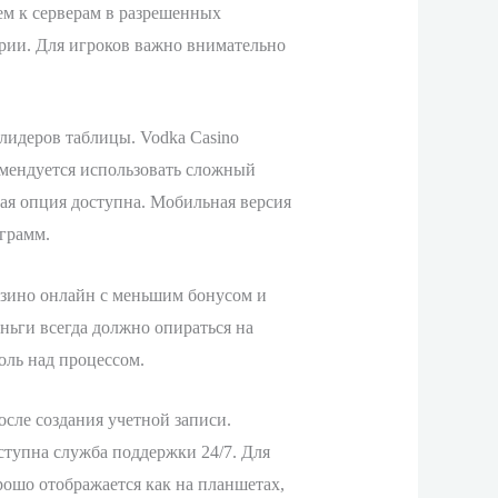
м к серверам в разрешенных
ории. Для игроков важно внимательно
лидеров таблицы. Vodka Casino
омендуется использовать сложный
кая опция доступна. Мобильная версия
ограмм.
азино онлайн с меньшим бонусом и
ньги всегда должно опираться на
оль над процессом.
осле создания учетной записи.
ступна служба поддержки 24/7. Для
рошо отображается как на планшетах,