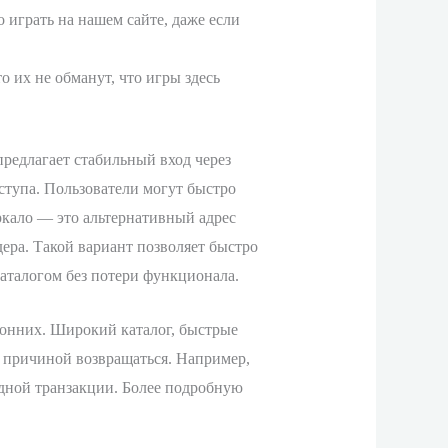
 играть на нашем сайте, даже если
о их не обманут, что игры здесь
предлагает стабильный вход через
ступа. Пользователи могут быстро
ркало — это альтернативный адрес
ера. Такой вариант позволяет быстро
аталогом без потери функционала.
онних. Широкий каталог, быстрые
 причиной возвращаться. Например,
дной транзакции. Более подробную