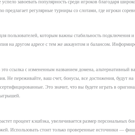
е успело завоевать популярность среди игроков благодаря широ
ino предлагает регулярные турниры со слотами, где игроки соре
 для пользователей, которым важны стабильность подключения 
копия на другом адресе с тем же аккаунтом и балансом. Информи
 – это ссылка с измененным названием домена, альтернативный в
ия. Не переживайте, ваш счет, бонусы, все достижения, будут н
сертифицированные. Это значит, что вы будете играть в оригина
зыгрышей.
астет процент кэшбэка, увеличивается размер персональных бо
тежей. Использовать стоит только проверенные источники — фи