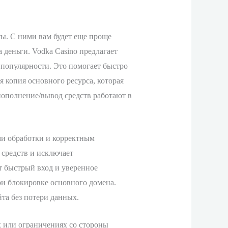
ты. С ними вам будет еще проще
 деньги. Vodka Casino предлагает
 популярности. Это помогает быстро
 копия основного ресурса, которая
пополнение/вывод средств работают в
и обработки и корректным
 средств и исключает
т быстрый вход и уверенное
ри блокировке основного домена.
йта без потери данных.
х или ограничениях со стороны