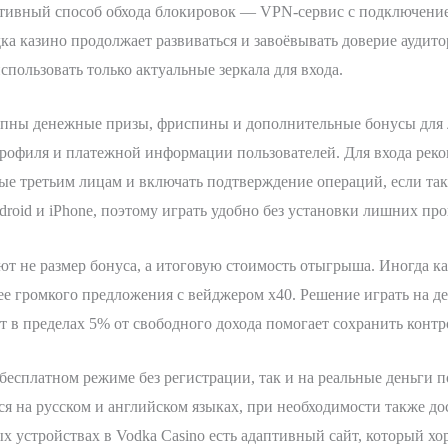
ативный способ обхода блокировок — VPN-сервис с подключение
а казино продолжает развиваться и завоёвывать доверие аудит
спользовать только актуальные зеркала для входа.
тупны денежные призы, фриспины и дополнительные бонусы для 
профиля и платежной информации пользователей. Для входа рек
ные третьим лицам и включать подтверждение операций, если та
droid и iPhone, поэтому играть удобно без установки лишних пр
т не размер бонуса, а итоговую стоимость отыгрыша. Иногда к
 громкого предложения с вейджером x40. Решение играть на де
в пределах 5% от свободного дохода помогает сохранить контр
 бесплатном режиме без регистрации, так и на реальные деньги п
 на русском и английском языках, при необходимости также до
х устройствах в Vodka Casino есть адаптивный сайт, который хо