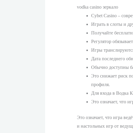
vodka casino зеркало
Cybet Casino – совр
Играть в слоты и др
Получайте бесплатн
Регулятор обязывае
Игры транслируются
Дата последнего об
Обычно доступны ба
Это снижает риск по
профиля.
Для входа в Водка 
Это означает, что и
Это означает, что игра ве
и настольных игр от ведущ