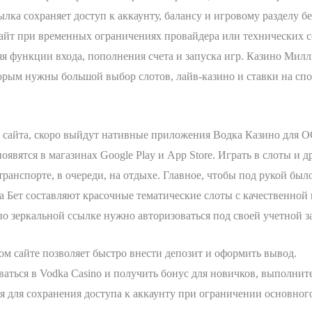
лка сохраняет доступ к аккаунту, балансу и игровому разделу бе
айт при временных ограничениях провайдера или технических сб
яя функции входа, пополнения счета и запуска игр. Казино Ми
торым нужны большой выбор слотов, лайв-казино и ставки на спо
сайта, скоро выйдут нативные приложения Водка Казино для ОС
оявятся в магазинах Google Play и App Store. Играть в слоты и 
ранспорте, в очереди, на отдыхе. Главное, чтобы под рукой был
а Бет составляют красочные тематические слоты с качественно
по зеркальной ссылке нужно авторизоваться под своей учетной з
ом сайте позволяет быстро внести депозит и оформить вывод.
аться в Vodka Casino и получить бонус для новичков, выполнит
я для сохранения доступа к аккаунту при ограничении основного