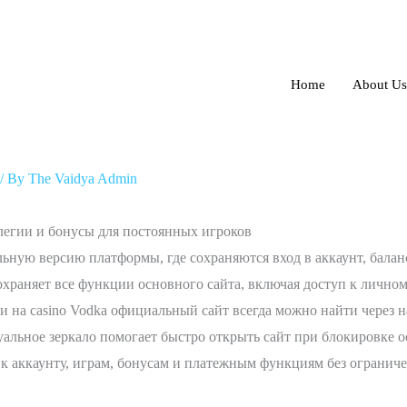
Home
About Us
— привилегии и бонусы для постоянных игроко
/ By
The Vaidya Admin
легии и бонусы для постоянных игроков
альную версию платформы, где сохраняются вход в аккаунт, бала
храняет все функции основного сайта, включая доступ к личном
и на casino Vodka официальный сайт всегда можно найти через 
альное зеркало помогает быстро открыть сайт при блокировке о
 к аккаунту, играм, бонусам и платежным функциям без ограни