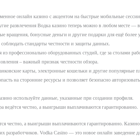
еменное онлайн казино с акцентом на быстрые мобильные сессии
угие развлечения Водка казино теперь можно в любом месте — в 
ые вращения, бонусные деньги и другие подарки для ещё более 
т соблюдать стандарты честности и защиты данных.
 из профессионально оборудованных студий, где за столами раб
новления – важный признак честности обзора.
нковские карты, электронные кошельки и другие популярные п
пасть на сторонние ресурсы и позволяет безопасно авторизоват
Казино используйте данные, указанные при создании профиля.
гра ведётся честно, а выигрыши выплачиваются гарантированно.
дётся честно, а выигрыши выплачиваются гарантированно. Казино 
их разработчиков. Vodka Casino — это новое онлайн заведение 