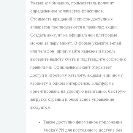
Указав комбинацию, пользователь получит
определенное количество фриспинов.
Стоимость вращений и список доступных
аппаратов прописываются в правилах акции.
Создать аккаунт на официальной платформе
можно за пару минут. В форме укажите e-mail
или телефон, придумайте надежный пароль,
выберите валюту счета и подтвердите согласие с
правилами. Официальный сайт открывает
доступ к игровому каталогу, акциям и личному
кабинету в одном интерфейсе. Платформа
ориентирована на удобную навигацию, быструю
загрузку страниц и безопасное управление
аккаунтом.
Также доступно фирменное приложение
VodkaVPN для постоянного доступа без