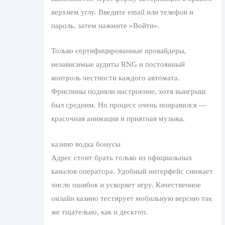
верхнем углу. Введите email или телефон и
пароль, затем нажмите «Войти».
Только сертифицированные провайдеры,
независимые аудиты RNG и постоянный
контроль честности каждого автомата.
Фриспины подняли настроение, хотя выигрыш
был средним. Но процесс очень понравился —
красочная анимация и приятная музыка.
казино водка бонусы
Адрес стоит брать только из официальных
каналов оператора. Удобный интерфейс снижает
число ошибок и ускоряет игру. Качественное
онлайн казино тестирует мобильную версию так
же тщательно, как и десктоп.