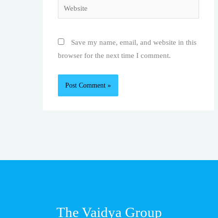
Website
Save my name, email, and website in this
browser for the next time I comment.
The Vaidya Group