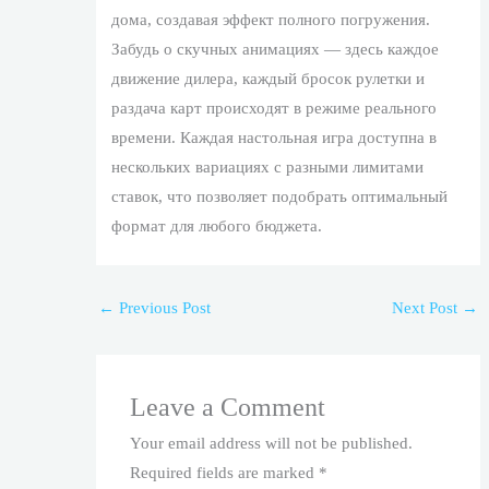
дома, создавая эффект полного погружения.
Забудь о скучных анимациях — здесь каждое
движение дилера, каждый бросок рулетки и
раздача карт происходят в режиме реального
времени. Каждая настольная игра доступна в
нескольких вариациях с разными лимитами
ставок, что позволяет подобрать оптимальный
формат для любого бюджета.
←
Previous Post
Next Post
→
Leave a Comment
Your email address will not be published.
Required fields are marked
*