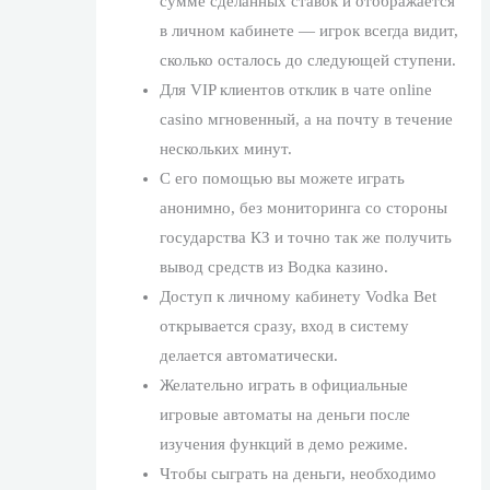
сумме сделанных ставок и отображается
в личном кабинете — игрок всегда видит,
сколько осталось до следующей ступени.
Для VIP клиентов отклик в чате online
casino мгновенный, а на почту в течение
нескольких минут.
С его помощью вы можете играть
анонимно, без мониторинга со стороны
государства КЗ и точно так же получить
вывод средств из Водка казино.
Доступ к личному кабинету Vodka Bet
открывается сразу, вход в систему
делается автоматически.
Желательно играть в официальные
игровые автоматы на деньги после
изучения функций в демо режиме.
Чтобы сыграть на деньги, необходимо