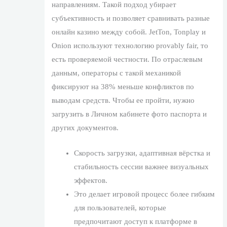
направлениям. Такой подход убирает
субъективность и позволяет сравнивать разные
онлайн казино между собой. JetTon, Tonplay и
Onion используют технологию provably fair, то
есть проверяемой честности. По отраслевым
данным, операторы с такой механикой
фиксируют на 38% меньше конфликтов по
выводам средств. Чтобы ее пройти, нужно
загрузить в Личном кабинете фото паспорта и
других документов.
Скорость загрузки, адаптивная вёрстка и
стабильность сессии важнее визуальных
эффектов.
Это делает игровой процесс более гибким
для пользователей, которые
предпочитают доступ к платформе в