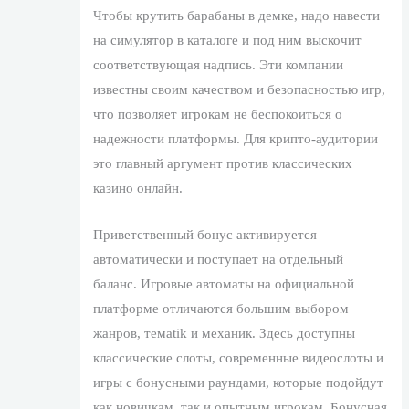
Чтобы крутить барабаны в демке, надо навести
на симулятор в каталоге и под ним выскочит
соответствующая надпись. Эти компании
известны своим качеством и безопасностью игр,
что позволяет игрокам не беспокоиться о
надежности платформы. Для крипто-аудитории
это главный аргумент против классических
казино онлайн.
Приветственный бонус активируется
автоматически и поступает на отдельный
баланс. Игровые автоматы на официальной
платформе отличаются большим выбором
жанров, темatik и механик. Здесь доступны
классические слоты, современные видеослоты и
игры с бонусными раундами, которые подойдут
как новичкам, так и опытным игрокам. Бонусная