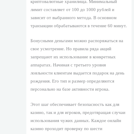
криптовалютные хранилища. Минимальный
лимит составляет от 100 до 1000 рублей и
зависит от выбранного метода. В основном
транзакции обрабатываются в течение 60 минут.
Бонусными деньгами можно распоряжаться на
свое усмотрение. Но правила ряда акций
запрещают их использование в конкретных
аппаратах. Начиная с третьего уровня
лояльности клиентам выдается подарок на день
рождения. Его тип и размер определяются
персонально на базе активности игрока.
Этот шаг обеспечивает безопасность как для
казино, так и для игроков, предотвращая случаи
использования чужих данных. Каждое онлайн
казино проходит проверку по шести