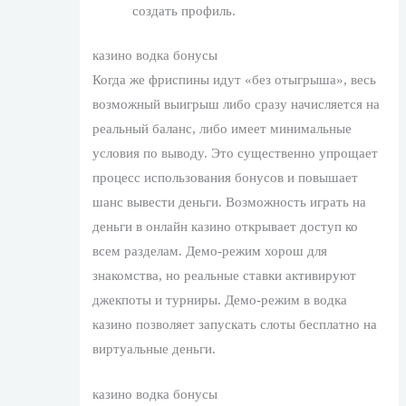
создать профиль.
казино водка бонусы
Когда же фриспины идут «без отыгрыша», весь
возможный выигрыш либо сразу начисляется на
реальный баланс, либо имеет минимальные
условия по выводу. Это существенно упрощает
процесс использования бонусов и повышает
шанс вывести деньги. Возможность играть на
деньги в онлайн казино открывает доступ ко
всем разделам. Демо-режим хорош для
знакомства, но реальные ставки активируют
джекпоты и турниры. Демо-режим в водка
казино позволяет запускать слоты бесплатно на
виртуальные деньги.
казино водка бонусы