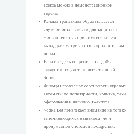
всегда можно в демонстрационной
версии.
Каждая транзакция обрабатывается
службой безопасности для защиты от
мошенничества, при этом все заявки на
вывод рассматриваются в приоритетном
порядке.
Если вы здесь впервые — создайте
аккаунт и получите приветственный
бонус.
Фильтры позволяют сортировать игровые
автоматы по популярности, новизне, теме
оформления и наличию джекпота.
Vodka Bet привлекает внимание не только
запоминающимся названием, но и
продуманной системой поощрений,