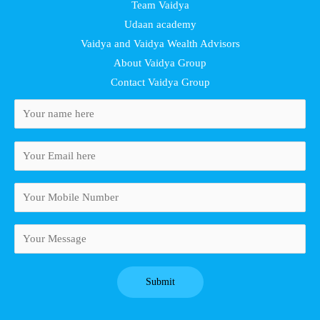
Team Vaidya
Udaan academy
Vaidya and Vaidya Wealth Advisors
About Vaidya Group
Contact Vaidya Group