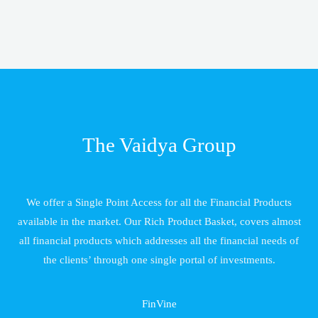
The Vaidya Group
We offer a Single Point Access for all the Financial Products
available in the market. Our Rich Product Basket, covers almost
all financial products which addresses all the financial needs of
the clients’ through one single portal of investments.
FinVine