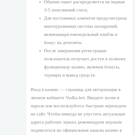
Обычно пакет распределяется на первые
3-5 пополнений счета.
Для постоянных клиентов предусмотрена
многоуровневая система поощрений,
включающая еженедельный кэшбэк и
бонус на депозиты.
После завершения регистрации
пользователь получает доступ к полному
функционалу казино, включая бонусы,
турниры и вывод средств.
Вход в казино — страница для авторизации в
личном кабинете Vodka.bet. Введите логин и
пароль или воспользуйтесь быстрым переходом
на сайт. Чтобы никогда не упустить актуальные
адреса рабочих зеркал, рекомендуем игрокам
подписаться на официальные каналы казино в