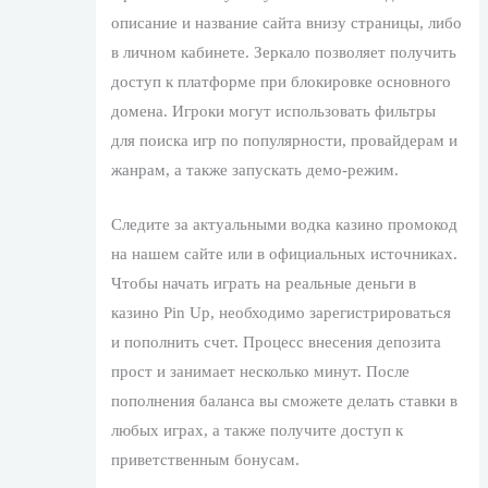
описание и название сайта внизу страницы, либо
в личном кабинете. Зеркало позволяет получить
доступ к платформе при блокировке основного
домена. Игроки могут использовать фильтры
для поиска игр по популярности, провайдерам и
жанрам, а также запускать демо-режим.
Следите за актуальными водка казино промокод
на нашем сайте или в официальных источниках.
Чтобы начать играть на реальные деньги в
казино Pin Up, необходимо зарегистрироваться
и пополнить счет. Процесс внесения депозита
прост и занимает несколько минут. После
пополнения баланса вы сможете делать ставки в
любых играх, а также получите доступ к
приветственным бонусам.