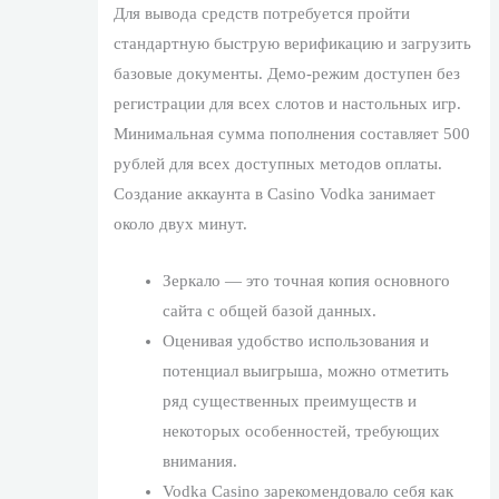
Для вывода средств потребуется пройти
стандартную быструю верификацию и загрузить
базовые документы. Демо-режим доступен без
регистрации для всех слотов и настольных игр.
Минимальная сумма пополнения составляет 500
рублей для всех доступных методов оплаты.
Создание аккаунта в Casino Vodka занимает
около двух минут.
Зеркало — это точная копия основного
сайта с общей базой данных.
Оценивая удобство использования и
потенциал выигрыша, можно отметить
ряд существенных преимуществ и
некоторых особенностей, требующих
внимания.
Vodka Casino зарекомендовало себя как