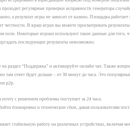
и проходит регулярные проверки исправности генератора случа
нно, а результат игры не зависит от казино. Площадка работает
т честности. В краш играх вы можете просматривать результат
м поле. Некоторые игроки используют такие данные для того, 
едугадать последующие результаты невозможно.
 на раздел “Поддержка” и активируйте онлайн чат. Также вопр
о там ответ будет дольше – от 30 минут до часа. Это популярны
он p2p.
з почту с решением проблемы поступает за 24 часа.
обойти блокировки и технические сбои, давая пользователям по
вает стабильную работу на различных устройствах, включая м