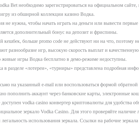
Vodka Bet необходимо зарегистрироваться на официальном сайте
 игру из обширной коллекции казино Водка.
я не нужна, чтобы начать играть на деньги или вывести первые
ляется дополнительный бонус на депозит и фриспины.
 кешбек, больше promo code не действуют ни на что, поэтому н
ают разнообразие игр, высокую скорость выплат и качественну
о живые игры Водка бесплатно в демо-режиме недоступны.
а в разделе «лотереи», «турниры» представлена ​​подробная ин
ьмо на указанный e-mail или воспользоваться формой обратной
жно пополнить аккаунт через банковские карты, электронные ко
доступен vodka casino конвертер криптовалюты для удобства обм
ициальное зеркало Vodka Casino. Для этого проверяйте наличие 
и легальность использования зеркала. Ссылки на рабочие зеркал