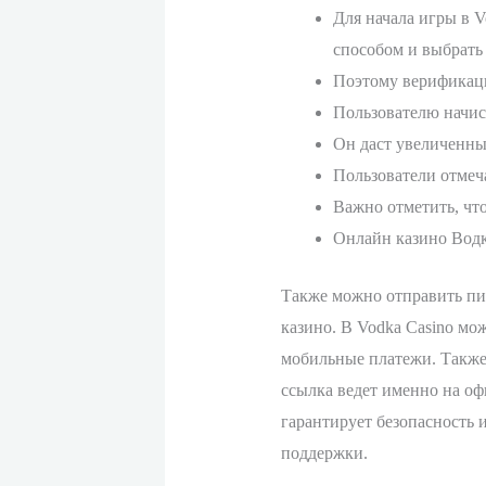
Для начала игры в 
способом и выбрать
Поэтому верификаци
Пользователю начис
Он даст увеличенный
Пользователи отмеч
Важно отметить, чт
Онлайн казино Водк
Также можно отправить пис
казино. В Vodka Casino мо
мобильные платежи. Также 
ссылка ведет именно на оф
гарантирует безопасность 
поддержки.