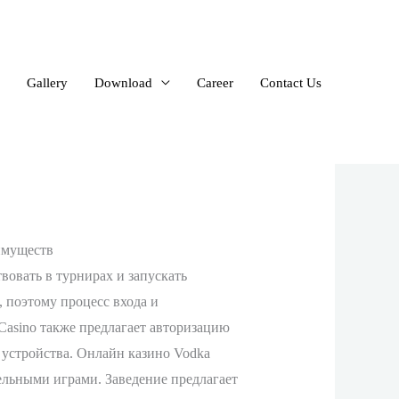
Gallery
Download
Career
Contact Us
детальным описанием
имуществ
вовать в турнирах и запускать
поэтому процесс входа и
Casino также предлагает авторизацию
о устройства. Онлайн казино Vodka
тельными играми. Заведение предлагает