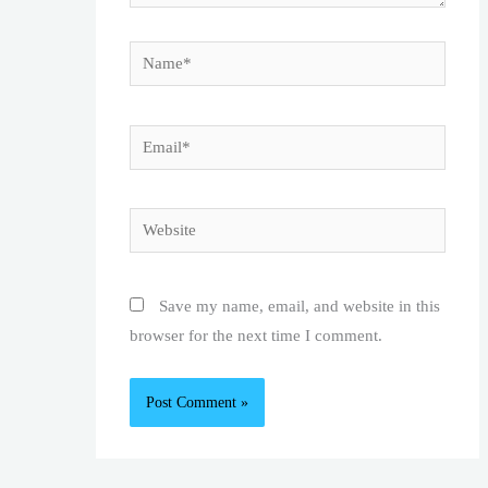
Name*
Email*
Website
Save my name, email, and website in this
browser for the next time I comment.