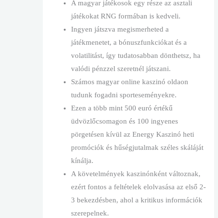
A magyar játékosok egy része az asztali
játékokat RNG formában is kedveli.
Ingyen játszva megismerheted a
játékmenetet, a bónuszfunkciókat és a
volatilitást, így tudatosabban dönthetsz, ha
valódi pénzzel szeretnél játszani.
Számos magyar online kaszinó oldaon
tudunk fogadni sporteseményekre.
Ezen a több mint 500 euró értékű
üdvözlőcsomagon és 100 ingyenes
pörgetésen kívül az Energy Kaszinó heti
promóciók és hűségjutalmak széles skáláját
kínálja.
A követelmények kaszinónként változnak,
ezért fontos a feltételek elolvasása az első 2-
3 bekezdésben, ahol a kritikus információk
szerepelnek.