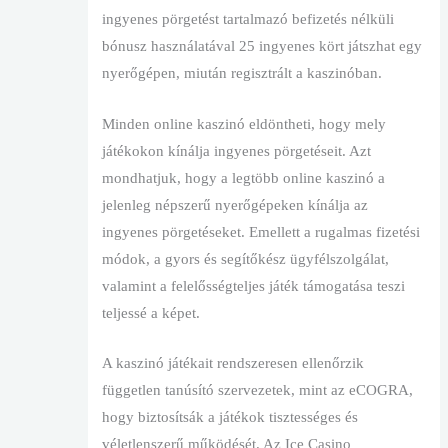
ingyenes pörgetést tartalmazó befizetés nélküli
bónusz használatával 25 ingyenes kört játszhat egy
nyerőgépen, miután regisztrált a kaszinóban.
Minden online kaszinó eldöntheti, hogy mely
játékokon kínálja ingyenes pörgetéseit. Azt
mondhatjuk, hogy a legtöbb online kaszinó a
jelenleg népszerű nyerőgépeken kínálja az
ingyenes pörgetéseket. Emellett a rugalmas fizetési
módok, a gyors és segítőkész ügyfélszolgálat,
valamint a felelősségteljes játék támogatása teszi
teljessé a képet.
A kaszinó játékait rendszeresen ellenőrzik
független tanúsító szervezetek, mint az eCOGRA,
hogy biztosítsák a játékok tisztességes és
véletlenszerű működését. Az Ice Casino