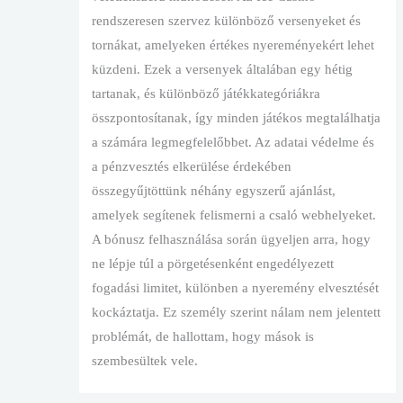
rendszeresen szervez különböző versenyeket és
tornákat, amelyeken értékes nyereményekért lehet
küzdeni. Ezek a versenyek általában egy hétig
tartanak, és különböző játékkategóriákra
összpontosítanak, így minden játékos megtalálhatja
a számára legmegfelelőbbet. Az adatai védelme és
a pénzvesztés elkerülése érdekében
összegyűjtöttünk néhány egyszerű ajánlást,
amelyek segítenek felismerni a csaló webhelyeket.
A bónusz felhasználása során ügyeljen arra, hogy
ne lépje túl a pörgetésenként engedélyezett
fogadási limitet, különben a nyeremény elvesztését
kockáztatja. Ez személy szerint nálam nem jelentett
problémát, de hallottam, hogy mások is
szembesültek vele.