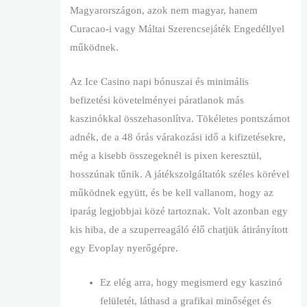
Magyarországon, azok nem magyar, hanem
Curacao-i vagy Máltai Szerencsejáték Engedéllyel
működnek.
Az Ice Casino napi bónuszai és minimális
befizetési követelményei páratlanok más
kaszinókkal összehasonlítva. Tökéletes pontszámot
adnék, de a 48 órás várakozási idő a kifizetésekre,
még a kisebb összegeknél is pixen keresztül,
hosszúnak tűnik. A játékszolgáltatók széles körével
működnek együtt, és be kell vallanom, hogy az
iparág legjobbjai közé tartoznak. Volt azonban egy
kis hiba, de a szuperreagáló élő chatjük átirányított
egy Evoplay nyerőgépre.
Ez elég arra, hogy megismerd egy kaszinó
felületét, láthasd a grafikai minőséget és