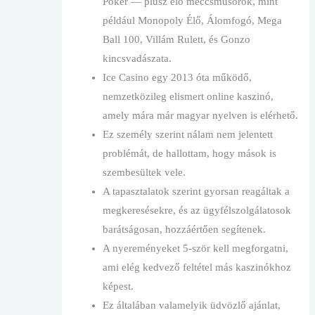
Póker — plusz élő meccsműsorok, mint
például Monopoly Élő, Álomfogó, Mega
Ball 100, Villám Rulett, és Gonzo
kincsvadászata.
Ice Casino egy 2013 óta működő,
nemzetközileg elismert online kaszinó,
amely mára már magyar nyelven is elérhető.
Ez személy szerint nálam nem jelentett
problémát, de hallottam, hogy mások is
szembesültek vele.
A tapasztalatok szerint gyorsan reagáltak a
megkeresésekre, és az ügyfélszolgálatosok
barátságosan, hozzáértően segítenek.
A nyereményeket 5-ször kell megforgatni,
ami elég kedvező feltétel más kaszinókhoz
képest.
Ez általában valamelyik üdvözlő ajánlat,