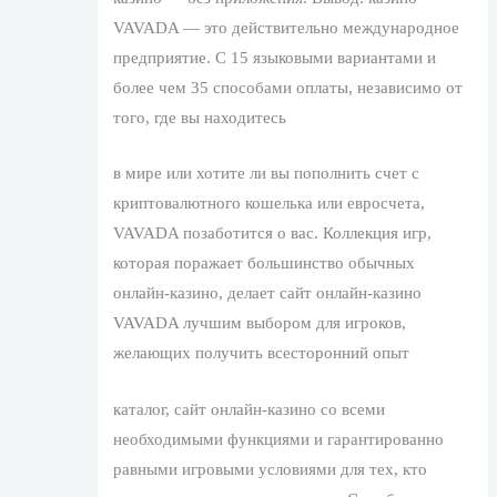
VAVADA — это действительно международное
предприятие. С 15 языковыми вариантами и
более чем 35 способами оплаты, независимо от
того, где вы находитесь
в мире или хотите ли вы пополнить счет с
криптовалютного кошелька или евросчета,
VAVADA позаботится о вас. Коллекция игр,
которая поражает большинство обычных
онлайн-казино, делает сайт онлайн-казино
VAVADA лучшим выбором для игроков,
желающих получить всесторонний опыт
каталог, сайт онлайн-казино со всеми
необходимыми функциями и гарантированно
равными игровыми условиями для тех, кто