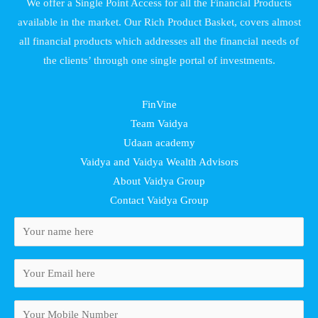
We offer a Single Point Access for all the Financial Products
available in the market. Our Rich Product Basket, covers almost
all financial products which addresses all the financial needs of
the clients’ through one single portal of investments.
FinVine
Team Vaidya
Udaan academy
Vaidya and Vaidya Wealth Advisors
About Vaidya Group
Contact Vaidya Group