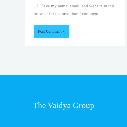
Save my name, email, and website in this
browser for the next time I comment.
The Vaidya Group