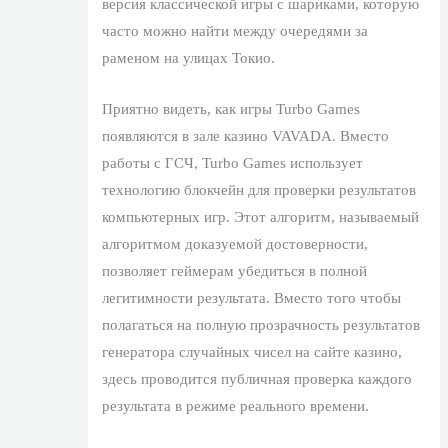
версия классической игры с шариками, которую
часто можно найти между очередями за
раменом на улицах Токио.
Приятно видеть, как игры Turbo Games
появляются в зале казино VAVADA. Вместо
работы с ГСЧ, Turbo Games использует
технологию блокчейн для проверки результатов
компьютерных игр. Этот алгоритм, называемый
алгоритмом доказуемой достоверности,
позволяет геймерам убедиться в полной
легитимности результата. Вместо того чтобы
полагаться на полную прозрачность результатов
генератора случайных чисел на сайте казино,
здесь проводится публичная проверка каждого
результата в режиме реального времени.