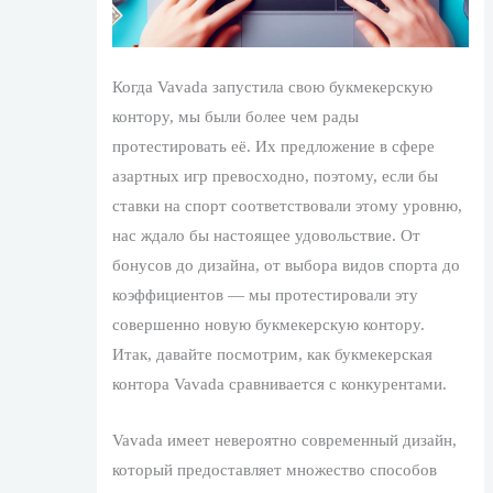
Когда Vavada запустила свою букмекерскую
контору, мы были более чем рады
протестировать её. Их предложение в сфере
азартных игр превосходно, поэтому, если бы
ставки на спорт соответствовали этому уровню,
нас ждало бы настоящее удовольствие. От
бонусов до дизайна, от выбора видов спорта до
коэффициентов — мы протестировали эту
совершенно новую букмекерскую контору.
Итак, давайте посмотрим, как букмекерская
контора Vavada сравнивается с конкурентами.
Vavada имеет невероятно современный дизайн,
который предоставляет множество способов