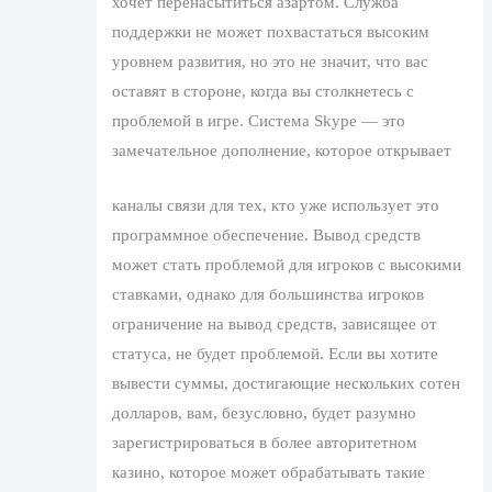
хочет перенасытиться азартом. Служба
поддержки не может похвастаться высоким
уровнем развития, но это не значит, что вас
оставят в стороне, когда вы столкнетесь с
проблемой в игре. Система Skype — это
замечательное дополнение, которое открывает
каналы связи для тех, кто уже использует это
программное обеспечение. Вывод средств
может стать проблемой для игроков с высокими
ставками, однако для большинства игроков
ограничение на вывод средств, зависящее от
статуса, не будет проблемой. Если вы хотите
вывести суммы, достигающие нескольких сотен
долларов, вам, безусловно, будет разумно
зарегистрироваться в более авторитетном
казино, которое может обрабатывать такие