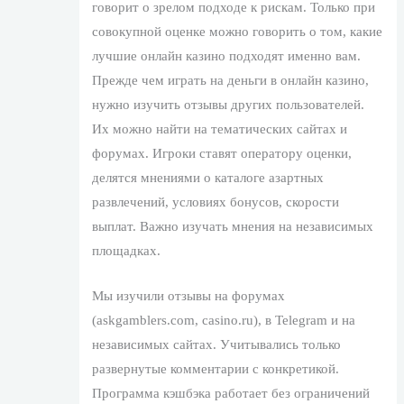
говорит о зрелом подходе к рискам. Только при
совокупной оценке можно говорить о том, какие
лучшие онлайн казино подходят именно вам.
Прежде чем играть на деньги в онлайн казино,
нужно изучить отзывы других пользователей.
Их можно найти на тематических сайтах и
форумах. Игроки ставят оператору оценки,
делятся мнениями о каталоге азартных
развлечений, условиях бонусов, скорости
выплат. Важно изучать мнения на независимых
площадках.
Мы изучили отзывы на форумах
(askgamblers.com, casino.ru), в Telegram и на
независимых сайтах. Учитывались только
развернутые комментарии с конкретикой.
Программа кэшбэка работает без ограничений