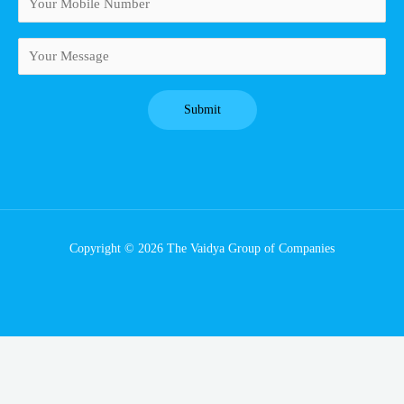
Copyright © 2026 The Vaidya Group of Companies