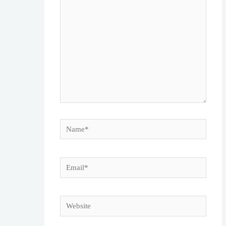
here..
Name*
Email*
Website