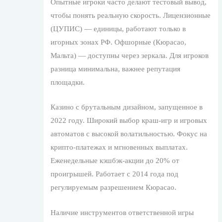
Опытные игроки часто делают тестовый вывод,
чтобы понять реальную скорость. Лицензионные
(ЦУПИС) — единицы, работают только в
игорных зонах РФ. Офшорные (Кюрасао,
Мальта) — доступны через зеркала. Для игроков
разница минимальна, важнее репутация
площадки.
Казино с брутальным дизайном, запущенное в
2022 году. Широкий выбор краш-игр и игровых
автоматов с высокой волатильностью. Фокус на
крипто-платежах и мгновенных выплатах.
Еженедельные кэшбэк-акции до 20% от
проигрышей. Работает с 2014 года под
регулируемым разрешением Кюрасао.
Наличие инструментов ответственной игры