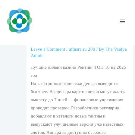
Skip
to
content
Топ онлайн казино в 2026 рейтинг
лучших сайтов для игры онлайн10
лучших казино
Leave a Comment
/
ufmsra.ru 200
/ By
The Vaidya
Admin
Лучшие онлайн казино Рейтинг ТОП 10 на 2025
год
На электронные кошельки деньги выводятся
быстрее. Владельцы карт и счетов могут ждать
выплату до 7 дней — финансовые учреждения
проводят проверки. Разработчики регулярно
добавляют в каталоги новые тайтлы и
выпускают улучшенные версии уже известных
слотов. Аппараты доступны с любого