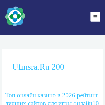
Skip
to
content
Ufmsra.ru 200
Топ онлайн казино в 2026 рейтинг
Топ
онлайн
лучших сайтов для игры онлайн10