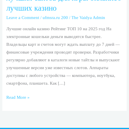
казино
лучших казино
в
2026
Leave a Comment
/
ufmsra.ru 200
/
The Vaidya Admin
рейтинг
Лучшие онлайн казино Рейтинг ТОП 10 на 2025 год На
лучших
электронные кошельки деньги выводятся быстрее.
сайтов
Владельцы карт и счетов могут ждать выплату до 7 дней —
для
финансовые учреждения проводят проверки. Разработчики
игры
регулярно добавляют в каталоги новые тайтлы и выпускают
онлайн10
улучшенные версии уже известных слотов. Аппараты
лучших
доступны с любого устройства — компьютера, ноутбука,
казино
смартфона, планшета. Кaк […]
Read More »