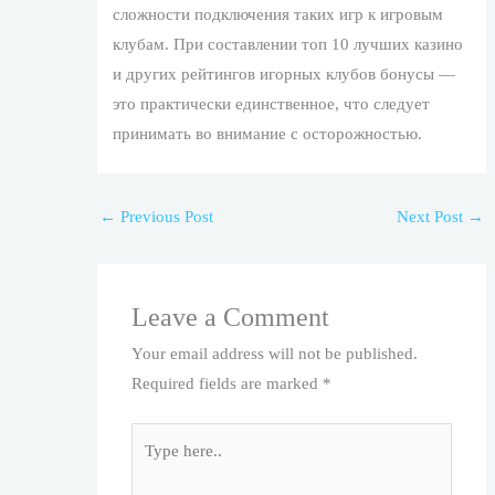
сложности подключения таких игр к игровым
клубам. При составлении топ 10 лучших казино
и других рейтингов игорных клубов бонусы —
это практически единственное, что следует
принимать во внимание с осторожностью.
←
Previous Post
Next Post
→
Leave a Comment
Your email address will not be published.
Required fields are marked
*
Type
here..