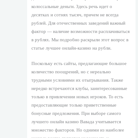
колоссальные деньги. Здесь речь идет о
десятках и сотнях тысяч, причем не всегда
рублей. Для отечественных заведений важный
фактор — наличие возможности расплачиваться
в рублях. Мы подробно раскрыли этот вопрос в
статье лучшее онлайн-казино на рубли.
Поскольку есть сайты, предлагающие большое
количество поощрений, но с нереально
трудными условиями их отыгрывания. Также
нередко встречаются клубы, заинтересованные
только в привлечении новых игроков. То есть
предоставляющие только приветственные
бонусные предложения. При выборе самого
лучшего онлайн казино Вавада учитывается
множество факторов. Но одними из наиболее