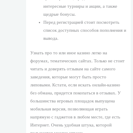
интересные турниры и акции, а также
щедрые бонусы.
Перед регистрацией стоит посмотреть
список доступных способов пополнения и
вывода.
Узнать про то или иное казино легко на
форумах, тематических сайтах. Только не стоит
читать и доверять отзывам на сайте самого
заведения, которые могут быть просто
липовыми. Кстати, если искать онлайн-казино
без обмана, придется покопаться в отзывах. У
большинства игровых площадок выпущена
мобильная версия, позволяющая играть
напрямую с гаджетов в любом месте, где есть
Интернет. Очень удобная штука, которой