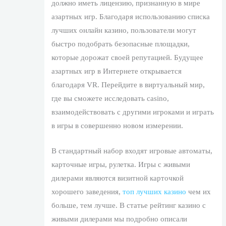
должно иметь лицензию, признанную в мире
азартных игр. Благодаря использованию списка
лучших онлайн казино, пользователи могут
быстро подобрать безопасные площадки,
которые дорожат своей репутацией. Будущее
азартных игр в Интернете открывается
благодаря VR. Перейдите в виртуальный мир,
где вы сможете исследовать casino,
взаимодействовать с другими игроками и играть
в игры в совершенно новом измерении.
В стандартный набор входят игровые автоматы,
карточные игры, рулетка. Игры с живыми
дилерами являются визитной карточкой
хорошего заведения,
топ лучших казино
чем их
больше, тем лучше. В статье рейтинг казино с
живыми дилерами мы подробно описали