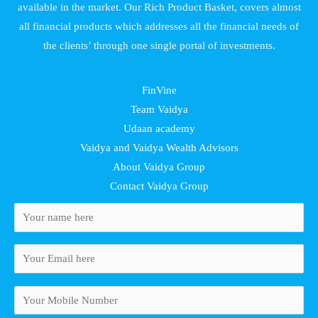
available in the market. Our Rich Product Basket, covers almost
all financial products which addresses all the financial needs of
the clients’ through one single portal of investments.
FinVine
Team Vaidya
Udaan academy
Vaidya and Vaidya Wealth Advisors
About Vaidya Group
Contact Vaidya Group