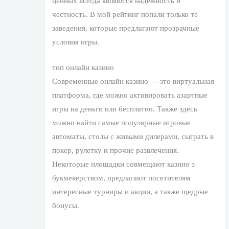
ценных всегда являются надежность и
честность. В мой рейтинг попали только те
заведения, которые предлагают прозрачные
условия игры.
топ онлайн казино
Современные онлайн казино — это виртуальная
платформа, где можно активировать азартные
игры на деньги или бесплатно. Также здесь
можно найти cамые популярные игровые
автоматы, столы с живыми дилерами, сыграть в
покер, рулетку и прочие развлечения.
Некоторые площадки совмещают казино з
букмекерством, предлагают посетителям
интересные турниры и акции, а также щедрые
бонусы.