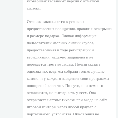
усовершенствованных версий с отметкой
Делюкс.
Отличия заключаются в условиях
предоставления поощрения, правилах отыгрыша
и размере подарка. Личная информация
пользователей игорных онлайн клубов,
предоставленная в ходе регистрации и
верификации, надежно защищена и не
передается третьим лицам. Нельзя сказать
однозначно, ведь мы собрали только лучшие
казино, и у каждого заведения свои программы
поощрений клиентов. По сути, они немного
отличаются, но выгода есть у всех. Она
открывается автоматически при входе на сайт
игровой конторы через любой браузер с
портативного устройства. Обновления не