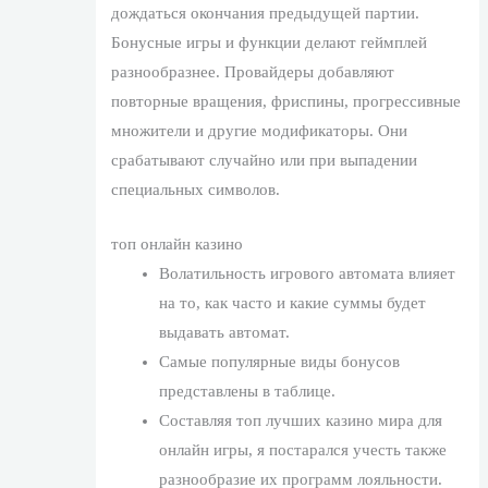
дождаться окончания предыдущей партии.
Бонусные игры и функции делают геймплей
разнообразнее. Провайдеры добавляют
повторные вращения, фриспины, прогрессивные
множители и другие модификаторы. Они
срабатывают случайно или при выпадении
специальных символов.
топ онлайн казино
Волатильность игрового автомата влияет
на то, как часто и какие суммы будет
выдавать автомат.
Самые популярные виды бонусов
представлены в таблице.
Составляя топ лучших казино мира для
онлайн игры, я постарался учесть также
разнообразие их программ лояльности.