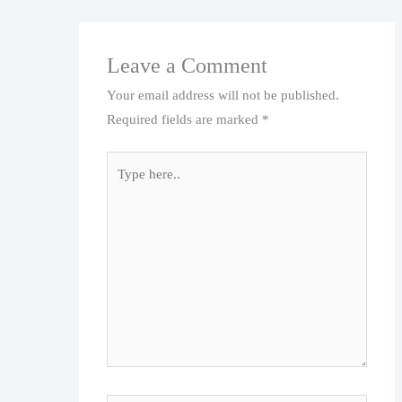
Leave a Comment
Your email address will not be published.
Required fields are marked
*
Type
here..