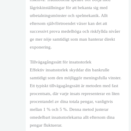
lågriskinställningar för att bekanta sig med
utbetalningsmönster och spelmekanik. Allt
eftersom självförtroendet växer kan det att
successivt prova medelhöga och riskfyllda nivåer
ge mer nöje samtidigt som man hanterar direkt
exponering.
Tillvägagångssätt för insatsstorlek
Effektiv insatsstorlek skyddar din bankrulle
samtidigt som den möjliggör meningsfulla vinster.
Ett typiskt tillvägagångssätt är metoden med fast
procentsats, där varje insats representerar en liten
procentandel av dina totala pengar, vanligtvis
mellan 1 % och 5 %. Denna metod justerar
omedelbart insatsstorlekarna allt eftersom dina
pengar fluktuerar.