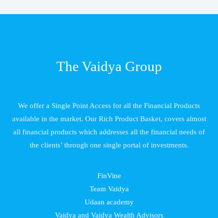
The Vaidya Group
We offer a Single Point Access for all the Financial Products
available in the market. Our Rich Product Basket, covers almost
all financial products which addresses all the financial needs of
the clients’ through one single portal of investments.
FinVine
Team Vaidya
Udaan academy
Vaidya and Vaidya Wealth Advisors