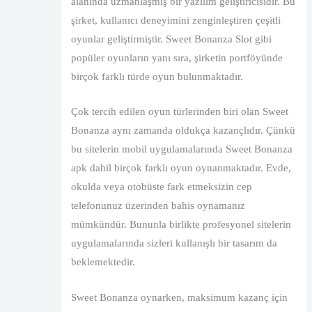
alanında uzmanlaşmış bir yazılım geliştiricisidir. Bu
şirket, kullanıcı deneyimini zenginleştiren çeşitli
oyunlar geliştirmiştir. Sweet Bonanza Slot gibi
popüler oyunların yanı sıra, şirketin portföyünde
birçok farklı türde oyun bulunmaktadır.
Çok tercih edilen oyun türlerinden biri olan Sweet
Bonanza aynı zamanda oldukça kazançlıdır. Çünkü
bu sitelerin mobil uygulamalarında Sweet Bonanza
apk dahil birçok farklı oyun oynanmaktadır. Evde,
okulda veya otobüste fark etmeksizin cep
telefonunuz üzerinden bahis oynamanız
mümkündür. Bununla birlikte profesyonel sitelerin
uygulamalarında sizleri kullanışlı bir tasarım da
beklemektedir.
Sweet Bonanza oynarken, maksimum kazanç için