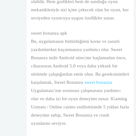
olabilir. Hem grafikleri hem de sunduğu oyun
mekanikleriyle sizi içine çekecek olan bu oyun, her
seviyeden oyuncuya uygun özellikler sunar.
sweet bonanza apk
Bu, uygulamanın bütünlüğünü korur ve zararlı
yazılımlardan kaçınmanıza yardımcı olur. Sweet
Bonanza indir Android sürecine başlamadan önce,
cihazınızın Android 5.0 veya daha yüksek bir
sürümde çalıştığından emin olun. Bu gereksinimleri
karşılamak, Sweet Bonanza
sweet bonanza
Uygulaması’nın sorunsuz çalışmasına yardımcı
olur ve daha iyi bir oyun deneyimi sunar. IGaming
Uzmanı / Online casino endüstrisinde 5 yıldan fazla
deneyime sahip, Sweet Bonanza ve crash
oyunlarını seviyor.