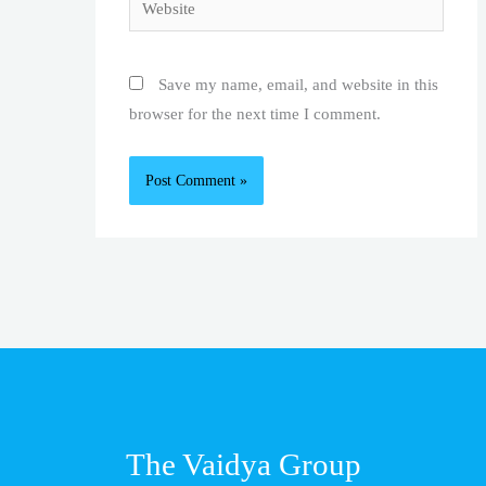
Website
Save my name, email, and website in this
browser for the next time I comment.
The Vaidya Group