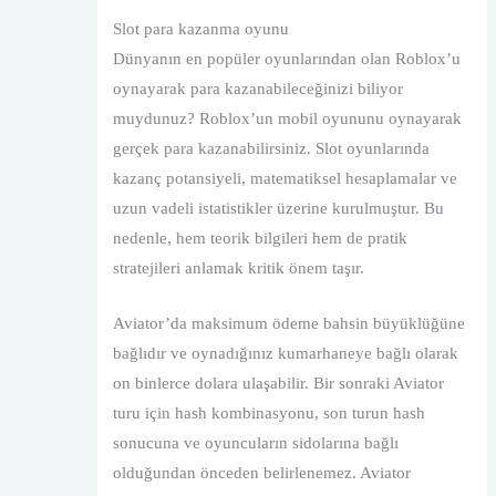
Slot para kazanma oyunu
Dünyanın en popüler oyunlarından olan Roblox’u
oynayarak para kazanabileceğinizi biliyor
muydunuz? Roblox’un mobil oyununu oynayarak
gerçek para kazanabilirsiniz. Slot oyunlarında
kazanç potansiyeli, matematiksel hesaplamalar ve
uzun vadeli istatistikler üzerine kurulmuştur. Bu
nedenle, hem teorik bilgileri hem de pratik
stratejileri anlamak kritik önem taşır.
Aviator’da maksimum ödeme bahsin büyüklüğüne
bağlıdır ve oynadığınız kumarhaneye bağlı olarak
on binlerce dolara ulaşabilir. Bir sonraki Aviator
turu için hash kombinasyonu, son turun hash
sonucuna ve oyuncuların sidolarına bağlı
olduğundan önceden belirlenemez. Aviator