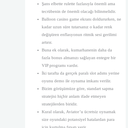
Şans elbette rulette fazlasıyla önemli ama
tecrübenin de önemli olacağı bilinmelidir.
Balloon casino game ekranı doldururken, ne
kadar uzun süre tutarsanız o kadar renk
değiştiren enflasyonun ritmik sesi gerilimi
artırır.
Buna ek olarak, kumarhanenin daha da
fazla bonus almanızı sağlayan entegre bir
VIP programı vardır.
İki tarafta da gerçek paralı slot adımı yerine
oyunu demo ile oynama imkanı verilir.
Bizim görüşümüze göre, standart sapma
stratejisi hiçbir anlam ifade etmeyen
stratejilerden biridir.
Kural olarak, Aviator’u ücretsiz oynamak
size oyundaki potansiyel hatalardan para
için kurtulma fırsatı verir.