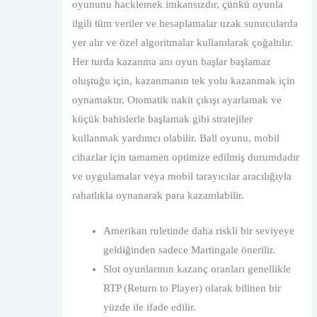
oyununu hacklemek imkansızdır, çünkü oyunla
ilgili tüm veriler ve hesaplamalar uzak sunucularda
yer alır ve özel algoritmalar kullanılarak çoğaltılır.
Her turda kazanma anı oyun başlar başlamaz
oluştuğu için, kazanmanın tek yolu kazanmak için
oynamaktır. Otomatik nakit çıkışı ayarlamak ve
küçük bahislerle başlamak gibi stratejiler
kullanmak yardımcı olabilir. Ball oyunu, mobil
cihazlar için tamamen optimize edilmiş durumdadır
ve uygulamalar veya mobil tarayıcılar aracılığıyla
rahatlıkla oynanarak para kazanılabilir.
Amerikan ruletinde daha riskli bir seviyeye
geldiğinden sadece Martingale önerilir.
Slot oyunlarının kazanç oranları genellikle
RTP (Return to Player) olarak bilinen bir
yüzde ile ifade edilir.