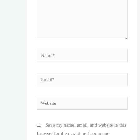
Name*
Email*
Website
Save my name, email, and website in this
browser for the next time I comment.