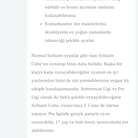
edebilir ve bonus inceleme sitelerini
kullanabilirsiniz.
Kumarhaneler slot makinelerini,
ikramiyenin en yoğun zamanlarda
ödeneceği şekilde ayarlar.
Normal Solitaire oyunlar gibi olan Solitaire
Cube’un oynanışı biraz daha hızlıdır. Başka bir
kişiye karşı oynayabileceğiniz oyunun en iyi
yanlarından birisi de sizi yeteneklerinize uygun bir
rakiple karşılaştırmasıdır. Antrenman Ligi ve Pro
Ligi olarak iki farklı şekilde oynayabileceğiniz
Solitaire Cube, oyunculara Z Coins ile ödeme
yapıyor. Pro liginde gerçek parayla oyun
oynayabilir, 17 yaş ve üstü iseniz turnuvalarda yer
alabilirsiniz.