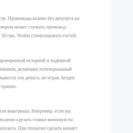
ств. Промокоды казино без депозита на
имером может служить промокод
50 грн. Чтобы стимулировать гостей,
 проверенной историей и надёжной
ебования, делающие потенциальный
ывести эти деньги, не играя. Бездеп
страции.
 или выигрыша. Например, если вы
бходимо сделать ставки минимум на
епозита. При попытке сделать кешаут