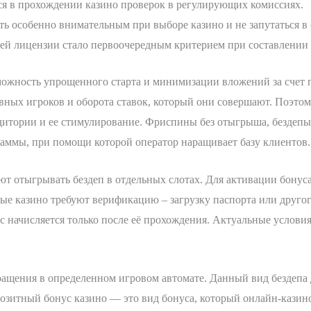
ься в прохождении казино проверок в регулирующих комиссиях.
ть особенно внимательным при выборе казино и не запутаться в
й лицензии стало первоочередным критерием при составлении 
ожность упрощенного старта и минимизации вложений за счет п
ивных игроков и оборота ставок, который они совершают. Поэто
удитории и ее стимулирование. Фриспины без отыгрыша, бездеп
раммы, при помощи которой оператор наращивает базу клиентов.
т отыгрывать бездеп в отдельных слотах. Для активации бонуса т
рые казино требуют верификацию – загрузку паспорта или другог
ус начисляется только после её прохождения. Актуальные услови
ащения в определенном игровом автомате. Данный вид бездепа 
позитный бонус казино — это вид бонуса, который онлайн-казин