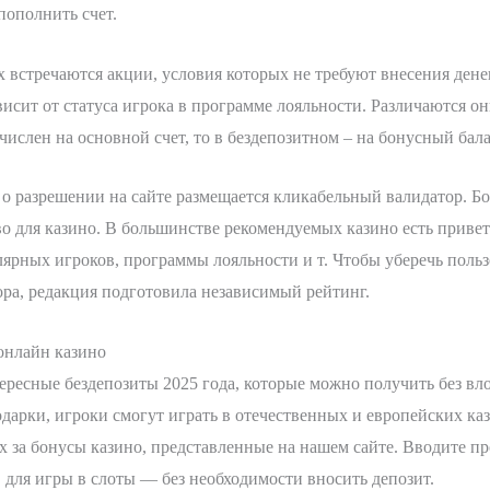
пополнить счет.
х встречаются акции, условия которых не требуют внесения дене
исит от статуса игрока в программе лояльности. Различаются он
числен на основной счет, то в бездепозитном – на бонусный бала
 разрешении на сайте размещается кликабельный валидатор. Бо
о для казино. В большинстве рекомендуемых казино есть привет
лярных игроков, программы лояльности и т. Чтобы уберечь поль
ра, редакция подготовила независимый рейтинг.
онлайн казино
ресные бездепозиты 2025 года, которые можно получить без вл
дарки, игроки смогут играть в отечественных и европейских каз
х за бонусы казино, представленные на нашем сайте. Вводит
для игры в слоты — без необходимости вносить депозит.