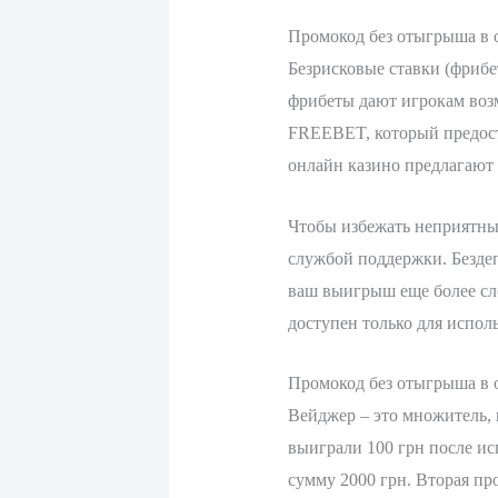
Промокод без отыгрыша в 
Безрисковые ставки (фрибе
фрибеты дают игрокам воз
FREEBET, который предоста
онлайн казино предлагают
Чтобы избежать неприятных
службой поддержки. Безде
ваш выигрыш еще более сло
доступен только для испол
Промокод без отыгрыша в 
Вейджер – это множитель, 
выиграли 100 грн после ис
сумму 2000 грн. Вторая пр