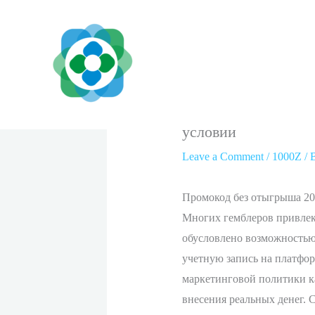
Skip
to
content
Промокод без отыг
условий
Leave a Comment
/
1000Z
/ 
Промокод без отыгрыша 20
Многих гемблеров привлек
обусловлено возможностью 
учетную запись на платфор
маркетинговой политики ка
внесения реальных денег.