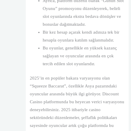
Ayrıca, platform düzenli olarak “Günün Slot
Oyunu” promosyonu düzenleyerek, belirli
slot oyunlarında ekstra bedava dönüşler ve
bonuslar dağıtmaktadır.
Bir kez hesap açarak kendi adınıza tek bir
hesapla oyunlara katılım sağlanmalıdır.
Bu oyunlar, genellikle en yüksek kazanç
sağlayan ve oyuncular arasında en çok
tercih edilen slot oyunlarıdır.
2025’in en popüler bakara varyasyonu olan
“Squeeze Baccarat”, özellikle Asya pazarındaki
oyuncular arasında büyük ilgi görüyor. Discount
Casino platformunda bu heyecan verici varyasyonu
deneyebilirsiniz. 2025 itibariyle casino
sektöründeki düzenlemeler, şeffaflık politikaları
sayesinde oyuncular artık çoğu platformda bu