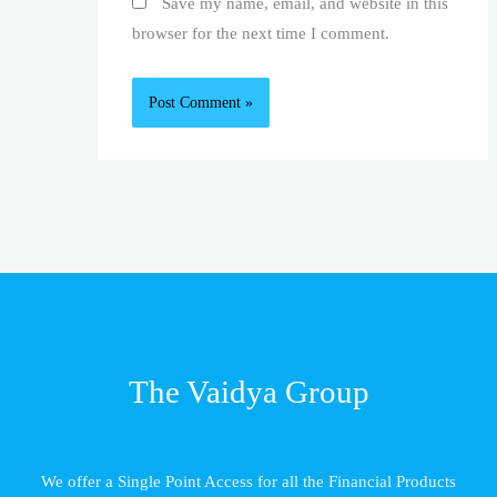
Save my name, email, and website in this
browser for the next time I comment.
The Vaidya Group
We offer a Single Point Access for all the Financial Products