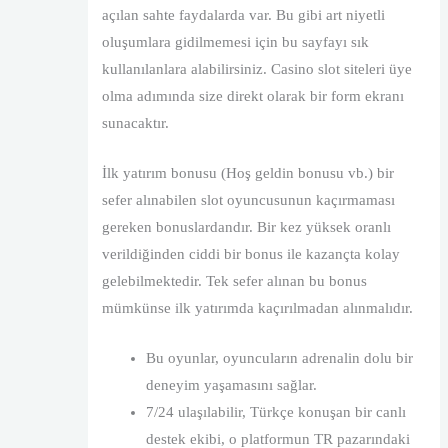
açılan sahte faydalarda var. Bu gibi art niyetli
oluşumlara gidilmemesi için bu sayfayı sık
kullanılanlara alabilirsiniz. Casino slot siteleri üye
olma adımında size direkt olarak bir form ekranı
sunacaktır.
İlk yatırım bonusu (Hoş geldin bonusu vb.) bir
sefer alınabilen slot oyuncusunun kaçırmaması
gereken bonuslardandır. Bir kez yüksek oranlı
verildiğinden ciddi bir bonus ile kazançta kolay
gelebilmektedir. Tek sefer alınan bu bonus
mümkünse ilk yatırımda kaçırılmadan alınmalıdır.
Bu oyunlar, oyuncuların adrenalin dolu bir
deneyim yaşamasını sağlar.
7/24 ulaşılabilir, Türkçe konuşan bir canlı
destek ekibi, o platformun TR pazarındaki