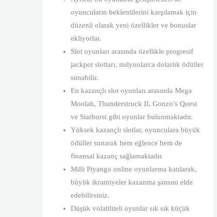
oyuncuların beklentilerini karşılamak için
düzenli olarak yeni özellikler ve bonuslar
ekliyorlar.
Slot oyunları arasında özellikle progresif
jackpot slotları, milyonlarca dolarlık ödüller
sunabilir.
En kazançlı slot oyunları arasında Mega
Moolah, Thunderstruck II, Gonzo’s Quest
ve Starburst gibi oyunlar bulunmaktadır.
Yüksek kazançlı slotlar, oyunculara büyük
ödüller sunarak hem eğlence hem de
finansal kazanç sağlamaktadır.
Milli Piyango online oyunlarına katılarak,
büyük ikramiyeler kazanma şansını elde
edebilirsiniz.
Düşük volatiliteli oyunlar sık sık küçük