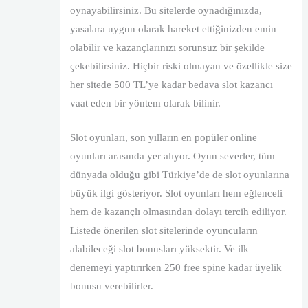
oynayabilirsiniz. Bu sitelerde oynadığınızda,
yasalara uygun olarak hareket ettiğinizden emin
olabilir ve kazançlarınızı sorunsuz bir şekilde
çekebilirsiniz. Hiçbir riski olmayan ve özellikle size
her sitede 500 TL’ye kadar bedava slot kazancı
vaat eden bir yöntem olarak bilinir.
Slot oyunları, son yılların en popüler online
oyunları arasında yer alıyor. Oyun severler, tüm
dünyada olduğu gibi Türkiye’de de slot oyunlarına
büyük ilgi gösteriyor. Slot oyunları hem eğlenceli
hem de kazançlı olmasından dolayı tercih ediliyor.
Listede önerilen slot sitelerinde oyuncuların
alabileceği slot bonusları yüksektir. Ve ilk
denemeyi yaptırırken 250 free spine kadar üyelik
bonusu verebilirler.