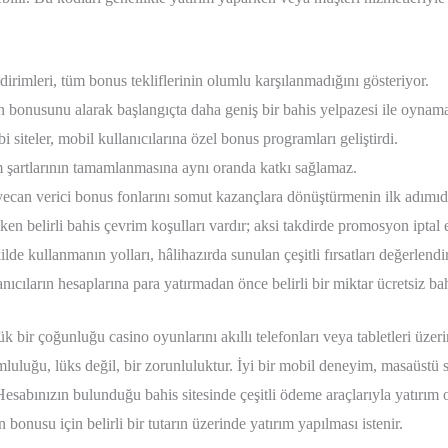
irimleri, tüm bonus tekliflerinin olumlu karşılanmadığını gösteriyor.
in bonusunu alarak başlangıçta daha geniş bir bahis yelpazesi ile oynama
siteler, mobil kullanıcılarına özel bonus programları geliştirdi.
m şartlarının tamamlanmasına aynı oranda katkı sağlamaz.
ecan verici bonus fonlarını somut kazançlara dönüştürmenin ilk adımıdı
ken belirli bahis çevrim koşulları vardır; aksi takdirde promosyon iptal e
kilde kullanmanın yolları, hâlihazırda sunulan çeşitli fırsatları değerlend
nıcıların hesaplarına para yatırmadan önce belirli bir miktar ücretsiz ba
 bir çoğunluğu casino oyunlarını akıllı telefonları veya tabletleri üze
mluluğu, lüks değil, bir zorunluluktur. İyi bir mobil deneyim, masaüstü
Hesabınızın bulunduğu bahis sitesinde çeşitli ödeme araçlarıyla yatırım o
 bonusu için belirli bir tutarın üzerinde yatırım yapılması istenir.