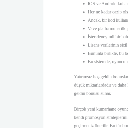
IOS ve Android kullanıc
Her ne kadar cazip ols
Ancak, bir kod kullana
Vave platformuna ilk p
İster deneyimli bir bah
Lisans verilerinin sic
Bununla birlikte, bu b
Bu sistemde, oyuncunun
Yatırımsız hoş geldin bonuslar
düşük miktarlardadır ve daha k
geldin bonusu sunar.
Birçok yeni kumarhane oyuncul
kendi promosyon stratejilerin
geçirmeniz önerilir. Bu tür bon