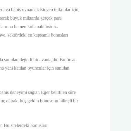
bedava bahis oynamak isteyen tutkunlar için
yaparak büyük miktarda gerçek para
arınızı hemen kullanabilirsiniz.
ave, sektördeki en kapsamlı bonusları
sunulan değerli bir avantajdır. Bu fırsatı
na yeni katılan oyuncular için sunulan
ahis deneyimi sağlar. Eğer belirtilen süre
uç olarak, hoş geldin bonusunu bilinçli bir
r. Bu sitelerdeki bonusları