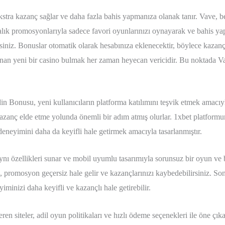
kstra kazanç sağlar ve daha fazla bahis yapmanıza olanak tanır. Vave, 
ftalık promosyonlarıyla sadece favori oyunlarınızı oynayarak ve bahis 
iniz. Bonuslar otomatik olarak hesabınıza eklenecektir, böylece kazançl
sunan yeni bir casino bulmak her zaman heyecan vericidir. Bu noktada V
 Bonusu, yeni kullanıcıların platforma katılımını teşvik etmek amacıyla 
kazanç elde etme yolunda önemli bir adım atmış olurlar. 1xbet platformu
neyimini daha da keyifli hale getirmek amacıyla tasarlanmıştır.
nı özellikleri sunar ve mobil uyumlu tasarımıyla sorunsuz bir oyun ve b
 promosyon geçersiz hale gelir ve kazançlarınızı kaybedebilirsiniz. Son
minizi daha keyifli ve kazançlı hale getirebilir.
n siteler, adil oyun politikaları ve hızlı ödeme seçenekleri ile öne çıka