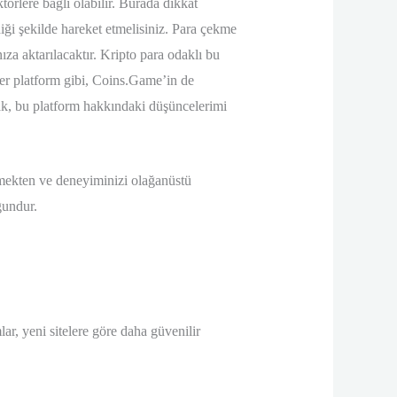
örlere bağlı olabilir. Burada dikkat
iği şekilde hareket etmelisiniz. Para çekme
ıza aktarılacaktır. Kripto para odaklı bu
 her platform gibi, Coins.Game’in de
ak, bu platform hakkındaki düşüncelerimi
etmekten ve deneyiminizi olağanüstü
gundur.
ar, yeni sitelere göre daha güvenilir