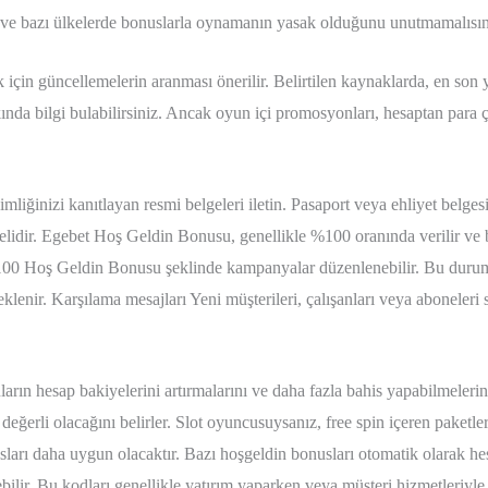
r ve bazı ülkelerde bonuslarla oynamanın yasak olduğunu unutmamalısın
çin güncellemelerin aranması önerilir. Belirtilen kaynaklarda, en son y
da bilgi bulabilirsiniz. Ancak oyun içi promosyonları, hesaptan para ç
liğinizi kanıtlayan resmi belgeleri iletin. Pasaport veya ehliyet belgesi 
elidir. Egebet Hoş Geldin Bonusu, genellikle %100 oranında verilir ve beli
0 Hoş Geldin Bonusu şeklinde kampanyalar düzenlenebilir. Bu durumd
lenir. Karşılama mesajları Yeni müşterileri, çalışanları veya aboneler
rın hesap bakiyelerini artırmalarını ve daha fazla bahis yapabilmelerini 
eğerli olacağını belirler. Slot oyuncusuysanız, free spin içeren paketler
sları daha uygun olacaktır. Bazı hoşgeldin bonusları otomatik olarak hes
lir. Bu kodları genellikle yatırım yaparken veya müşteri hizmetleriyle il