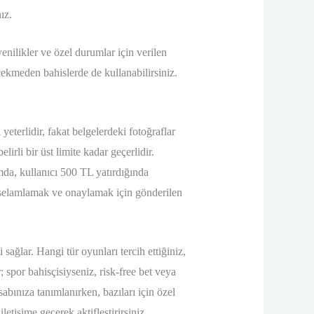
ız.
enilikler ve özel durumlar için verilen
ekmeden bahislerde de kullanabilirsiniz.
yeterlidir, fakat belgelerdeki fotoğraflar
rli bir üst limite kadar geçerlidir.
a, kullanıcı 500 TL yatırdığında
i selamlamak ve onaylamak için gönderilen
sağlar. Hangi tür oyunları tercih ettiğiniz,
; spor bahisçisiyseniz, risk-free bet veya
abınıza tanımlanırken, bazıları için özel
etişime geçerek aktifleştirirsiniz.