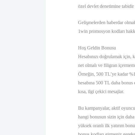
özel devlet denetimine tabidi
Gelişmelerden haberdar olmak i
1win promosyon kodları hakkın
Hoş Geldin Bonusu
Hesabınızı doğrulamak için, kim
net olmalı ve filigran içermem
Örneğin, 500 TL’ye kadar %10
hesabına 500 TL daha bonus ek
kısa, ilgi çekici mesajlar.
Bu kampanyalar, aktif oyuncula
hangi bonusun sizin için daha d
yüksek oranlı ilk yatırım bonu
bonus kodları girmeniz gerekebi