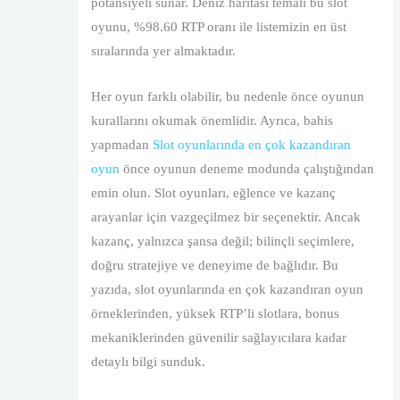
potansiyeli sunar. Deniz haritası temalı bu slot
oyunu, %98.60 RTP oranı ile listemizin en üst
sıralarında yer almaktadır.
Her oyun farklı olabilir, bu nedenle önce oyunun
kurallarını okumak önemlidir. Ayrıca, bahis
yapmadan
Slot oyunlarında en çok kazandıran
oyun
önce oyunun deneme modunda çalıştığından
emin olun. Slot oyunları, eğlence ve kazanç
arayanlar için vazgeçilmez bir seçenektir. Ancak
kazanç, yalnızca şansa değil; bilinçli seçimlere,
doğru stratejiye ve deneyime de bağlıdır. Bu
yazıda, slot oyunlarında en çok kazandıran oyun
örneklerinden, yüksek RTP’li slotlara, bonus
mekaniklerinden güvenilir sağlayıcılara kadar
detaylı bilgi sunduk.