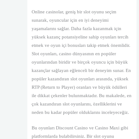
Online casinolar, geniş bir slot oyunu seçim
sunarak, oyuncular için en iyi deneyimi
yaşamalarını sağlar. Daha fazla kazanmak için
yüksek kazanç potansiyeline sahip oyunları tercih
etmek ve oyun içi bonusları takip etmek önemlidir.
Slot oyunları, casino dünyasının en popüler
oyunlarından biridir ve birçok oyuncu için büyük
kazançlar sağlayan eğlenceli bir deneyim sunar. En
popüler kazandıran slot oyunları arasında, yüksek
RTP (Return to Player) oranları ve büyük ödülleri
ile dikkat çekenler bulunmaktadır. Bu makalede, en
çok kazandıran slot oyunlarını, özelliklerini ve
neden bu kadar popüler olduklarını inceleyeceğiz.
Bu oyunları Discount Casino ve Casino Maxi gibi
platformlarda bulabilirsiniz. Bir slot oyunu