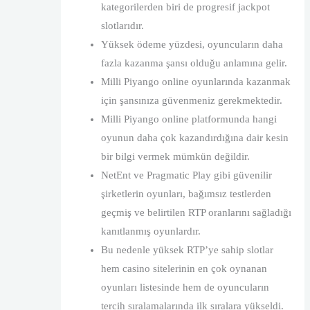
kategorilerden biri de progresif jackpot
slotlarıdır.
Yüksek ödeme yüzdesi, oyuncuların daha
fazla kazanma şansı olduğu anlamına gelir.
Milli Piyango online oyunlarında kazanmak
için şansınıza güvenmeniz gerekmektedir.
Milli Piyango online platformunda hangi
oyunun daha çok kazandırdığına dair kesin
bir bilgi vermek mümkün değildir.
NetEnt ve Pragmatic Play gibi güvenilir
şirketlerin oyunları, bağımsız testlerden
geçmiş ve belirtilen RTP oranlarını sağladığı
kanıtlanmış oyunlardır.
Bu nedenle yüksek RTP’ye sahip slotlar
hem casino sitelerinin en çok oynanan
oyunları listesinde hem de oyuncuların
tercih sıralamalarında ilk sıralara yükseldi.