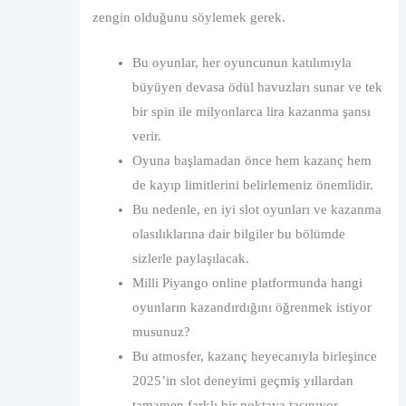
zengin olduğunu söylemek gerek.
Bu oyunlar, her oyuncunun katılımıyla
büyüyen devasa ödül havuzları sunar ve tek
bir spin ile milyonlarca lira kazanma şansı
verir.
Oyuna başlamadan önce hem kazanç hem
de kayıp limitlerini belirlemeniz önemlidir.
Bu nedenle, en iyi slot oyunları ve kazanma
olasılıklarına dair bilgiler bu bölümde
sizlerle paylaşılacak.
Milli Piyango online platformunda hangi
oyunların kazandırdığını öğrenmek istiyor
musunuz?
Bu atmosfer, kazanç heyecanıyla birleşince
2025’in slot deneyimi geçmiş yıllardan
tamamen farklı bir noktaya taşınıyor.