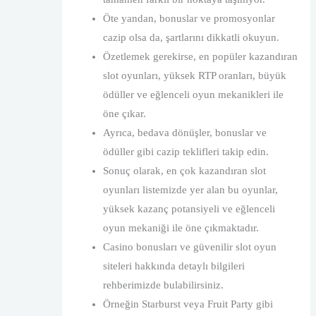
Öte yandan, bonuslar ve promosyonlar
cazip olsa da, şartlarını dikkatli okuyun.
Özetlemek gerekirse, en popüler kazandıran
slot oyunları, yüksek RTP oranları, büyük
ödüller ve eğlenceli oyun mekanikleri ile
öne çıkar.
Ayrıca, bedava dönüşler, bonuslar ve
ödüller gibi cazip teklifleri takip edin.
Sonuç olarak, en çok kazandıran slot
oyunları listemizde yer alan bu oyunlar,
yüksek kazanç potansiyeli ve eğlenceli
oyun mekaniği ile öne çıkmaktadır.
Casino bonusları ve güvenilir slot oyun
siteleri hakkında detaylı bilgileri
rehberimizde bulabilirsiniz.
Örneğin Starburst veya Fruit Party gibi