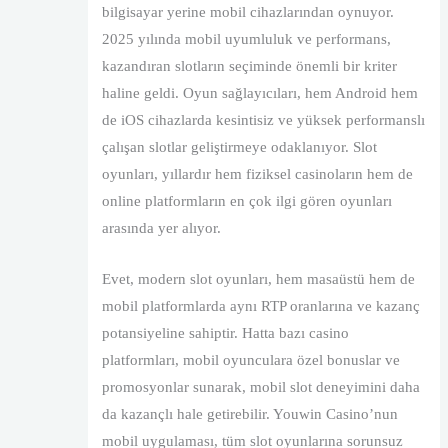
bilgisayar yerine mobil cihazlarından oynuyor.
2025 yılında mobil uyumluluk ve performans,
kazandıran slotların seçiminde önemli bir kriter
haline geldi. Oyun sağlayıcıları, hem Android hem
de iOS cihazlarda kesintisiz ve yüksek performanslı
çalışan slotlar geliştirmeye odaklanıyor. Slot
oyunları, yıllardır hem fiziksel casinoların hem de
online platformların en çok ilgi gören oyunları
arasında yer alıyor.
Evet, modern slot oyunları, hem masaüstü hem de
mobil platformlarda aynı RTP oranlarına ve kazanç
potansiyeline sahiptir. Hatta bazı casino
platformları, mobil oyunculara özel bonuslar ve
promosyonlar sunarak, mobil slot deneyimini daha
da kazançlı hale getirebilir. Youwin Casino’nun
mobil uygulaması, tüm slot oyunlarına sorunsuz