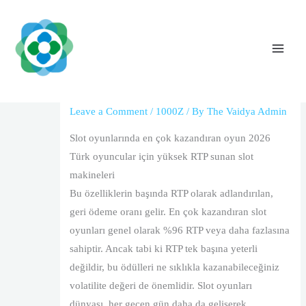
Skip
to
content
Slot oyunlarında en çok kazandıran oyun
2026 Türk oyuncular için yüksek RTP
sunan slot makineleri
Leave a Comment
/
1000Z
/ By
The Vaidya Admin
Slot oyunlarında en çok kazandıran oyun 2026
Türk oyuncular için yüksek RTP sunan slot
makineleri
Bu özelliklerin başında RTP olarak adlandırılan,
geri ödeme oranı gelir. En çok kazandıran slot
oyunları genel olarak %96 RTP veya daha fazlasına
sahiptir. Ancak tabi ki RTP tek başına yeterli
değildir, bu ödülleri ne sıklıkla kazanabileceğiniz
volatilite değeri de önemlidir. Slot oyunları
dünyası, her geçen gün daha da gelişerek