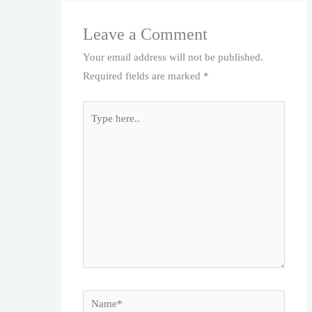
Leave a Comment
Your email address will not be published.
Required fields are marked
*
Type
here..
Name*