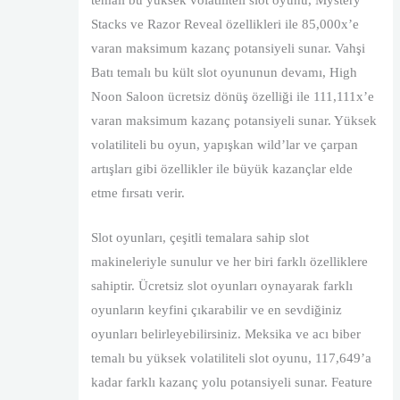
temalı bu yüksek volatiliteli slot oyunu, Mystery
Stacks ve Razor Reveal özellikleri ile 85,000x’e
varan maksimum kazanç potansiyeli sunar. Vahşi
Batı temalı bu kült slot oyununun devamı, High
Noon Saloon ücretsiz dönüş özelliği ile 111,111x’e
varan maksimum kazanç potansiyeli sunar. Yüksek
volatiliteli bu oyun, yapışkan wild’lar ve çarpan
artışları gibi özellikler ile büyük kazançlar elde
etme fırsatı verir.
Slot oyunları, çeşitli temalara sahip slot
makineleriyle sunulur ve her biri farklı özelliklere
sahiptir. Ücretsiz slot oyunları oynayarak farklı
oyunların keyfini çıkarabilir ve en sevdiğiniz
oyunları belirleyebilirsiniz. Meksika ve acı biber
temalı bu yüksek volatiliteli slot oyunu, 117,649’a
kadar farklı kazanç yolu potansiyeli sunar. Feature