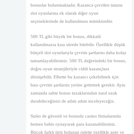
bonuslar bulunmaktadır. Kazanca çevrilen tutarın
slot oyunlarına ek olarak diğer oyun
seçeneklerinde de kullanılması mümkündür.
500 TL gibi büyük bir bonus, dikkatli
kullanılmazsa kısa sürede bitebilir. Özellikle düşük
bütçeli slot oyunlarıyla çevrim şartlarını daha kolay
tamamlayabilirsiniz. 500 TL değerindeki bir bonus,
doğru oyun stratejileriyle ciddi kazançlara
dönüşebilir. Elbette bu kazancı çekebilmek için
bazı çevrim şartlarını yerine getirmek gerekir. Aynı
zamanda sahte bonus tuzaklarından nasıl uzak
durabileceğinizi de adım adım inceleyeceğiz.
Sizler de güvenli ve bonuslu casino firmalarında
hemen bahis oynayarak para kazanabilirsiniz.
Birçok farklı türü bulunan rulette özellikle auto ve