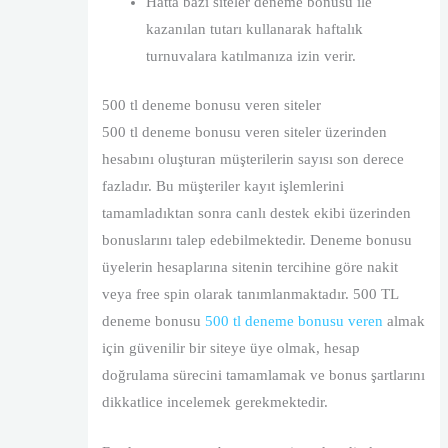
Hatta bazı siteler deneme bonusu ile
kazanılan tutarı kullanarak haftalık
turnuvalara katılmanıza izin verir.
500 tl deneme bonusu veren siteler
500 tl deneme bonusu veren siteler üzerinden
hesabını oluşturan müşterilerin sayısı son derece
fazladır. Bu müşteriler kayıt işlemlerini
tamamladıktan sonra canlı destek ekibi üzerinden
bonuslarını talep edebilmektedir. Deneme bonusu
üyelerin hesaplarına sitenin tercihine göre nakit
veya free spin olarak tanımlanmaktadır. 500 TL
deneme bonusu
500 tl deneme bonusu veren
almak
için güvenilir bir siteye üye olmak, hesap
doğrulama sürecini tamamlamak ve bonus şartlarını
dikkatlice incelemek gerekmektedir.