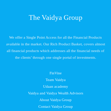
The Vaidya Group
We offer a Single Point Access for all the Financial Products
available in the market. Our Rich Product Basket, covers almost
all financial products which addresses all the financial needs of
the clients’ through one single portal of investments.
FinVine
Team Vaidya
Udaan academy
Vaidya and Vaidya Wealth Advisors
About Vaidya Group
Contact Vaidya Group