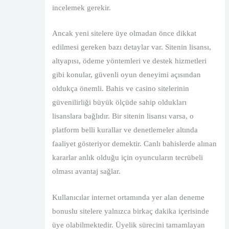
incelemek gerekir.
Ancak yeni sitelere üye olmadan önce dikkat
edilmesi gereken bazı detaylar var. Sitenin lisansı,
altyapısı, ödeme yöntemleri ve destek hizmetleri
gibi konular, güvenli oyun deneyimi açısından
oldukça önemli. Bahis ve casino sitelerinin
güvenilirliği büyük ölçüde sahip oldukları
lisanslara bağlıdır. Bir sitenin lisansı varsa, o
platform belli kurallar ve denetlemeler altında
faaliyet gösteriyor demektir. Canlı bahislerde alınan
kararlar anlık olduğu için oyuncuların tecrübeli
olması avantaj sağlar.
Kullanıcılar internet ortamında yer alan deneme
bonuslu sitelere yalnızca birkaç dakika içerisinde
üye olabilmektedir. Üyelik sürecini tamamlayan