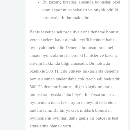
Bu kazanç fırsatları arasında bonuslar, özel
oranlı spor müsabakaları ve büyük ödüllü
turnuvalar bulunmaktadır.
Bahis severler sektörde üyelerine deneme bonusu
veren sitelere kayıt olarak keyifli biçimde bahis
oynayabilmektedir. Deneme bonusunun temel
amacı oyuncuların sitelerdeki bahisler ve kazanç
sistemi hakkında bilgi almasıdır. Bu noktada
özellikle 500 TL gibi yüksek miktarlarda deneme
bonusu sunan siteler daha çok tercih edilmektedir.
500 TL deneme bonusu, diğer küçük miktarlı
bonuslara kıyasla daha büyük bir fırsat sunar ve
oyunculara daha fazla oyun deneyimi elde etme
imkânı tanır. Bu tür yüksek miktarlı bonuslar,
oyuncuların oyunları daha geniş bir bütçeyle test
etmelerine olanak verir.