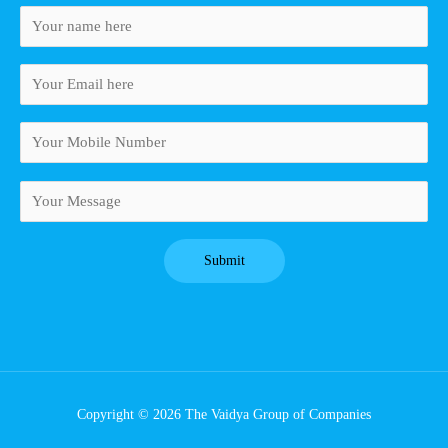
Copyright © 2026 The Vaidya Group of Companies