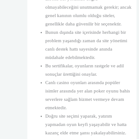
olmayabileceğini unutmamak gerekir; ancak
genel kanının olumlu olduğu siteler,
genellikle daha güvenilir bir seçenektir.
Bunun dışında site içerisinde herhangi bir
problem yaşandığı zaman da site yönetimi
canlı destek hattı sayesinde anında
müdahale edebilmektedir.
Bu sertifikalar, oyunların rastgele ve adil
sonuçlar ürettiğini onaylar.
Canlı casino oyunları arasında popüler
isimler arasında yer alan poker oyunu bahis
severlere sağlam hizmet vermeye devam
etmektedir.
Doğru site seçimi yaparak, yatırım
yapmadan oyun keyfi yaşayabilir ve hatta
kazanç elde etme şansı yakalayabilirsiniz.