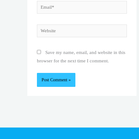
Email*
Website
Save my name, email, and website in this
browser for the next time I comment.