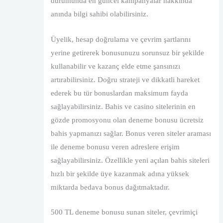
durumunda en güncel kampanyalar hakkında
anında bilgi sahibi olabilirsiniz.
Üyelik, hesap doğrulama ve çevrim şartlarını
yerine getirerek bonusunuzu sorunsuz bir şekilde
kullanabilir ve kazanç elde etme şansınızı
artırabilirsiniz. Doğru strateji ve dikkatli hareket
ederek bu tür bonuslardan maksimum fayda
sağlayabilirsiniz. Bahis ve casino sitelerinin en
gözde promosyonu olan deneme bonusu ücretsiz
bahis yapmanızı sağlar. Bonus veren siteler araması
ile deneme bonusu veren adreslere erişim
sağlayabilirsiniz. Özellikle yeni açılan bahis siteleri
hızlı bir şekilde üye kazanmak adına yüksek
miktarda bedava bonus dağıtmaktadır.
500 TL deneme bonusu sunan siteler, çevrimiçi