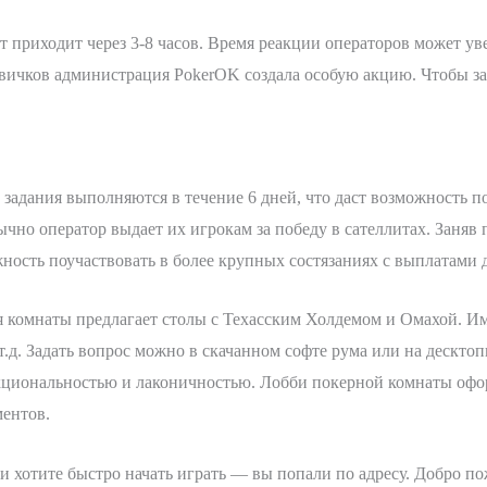
т приходит через 3-8 часов. Время реакции операторов может у
овичков администрация PokerOK создала особую акцию. Чтобы за
адания выполняются в течение 6 дней, что даст возможность п
но оператор выдает их игрокам за победу в сателлитах. Заняв 
ность поучаствовать в более крупных состязаниях с выплатами д
 комнаты предлагает столы с Техасским Холдемом и Омахой. 
т.д. Задать вопрос можно в скачанном софте рума или на дескто
циональностью и лаконичностью. Лобби покерной комнаты офор
ментов.
и хотите быстро начать играть — вы попали по адресу. Добро 