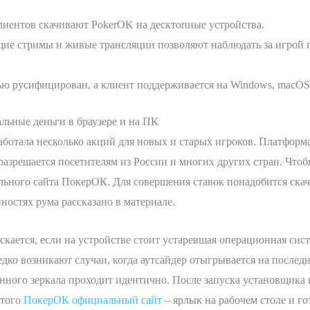
иентов скачивают PokerOK на десктопные устройства.
ие стримы и живые трансляции позволяют наблюдать за игрой 
ю русифицирован, а клиент поддерживается на Windows, macOS, 
льные деньги в браузере и на ПК
ботала несколько акций для новых и старых игроков. Платформа 
 разрешается посетителям из России и многих других стран. Что
льного сайта ПокерОК. Для совершения ставок понадобится ска
ностях рума рассказано в материале.
скается, если на устройстве стоит устаревшая операционная сист
едко возникают случаи, когда аутсайдер отыгрывается на последн
нного зеркала проходит идентично. После запуска установщика
этого
ПокерОК официальный сайт
– ярлык на рабочем столе и го