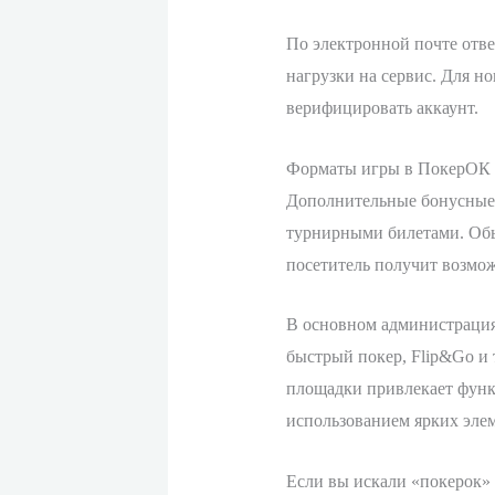
По электронной почте отве
нагрузки на сервис. Для н
верифицировать аккаунт.
Форматы игры в ПокерОК
Дополнительные бонусные з
турнирными билетами. Обыч
посетитель получит возмож
В основном администрация
быстрый покер, Flip&Go и 
площадки привлекает функ
использованием ярких эле
Если вы искали «покерок» 