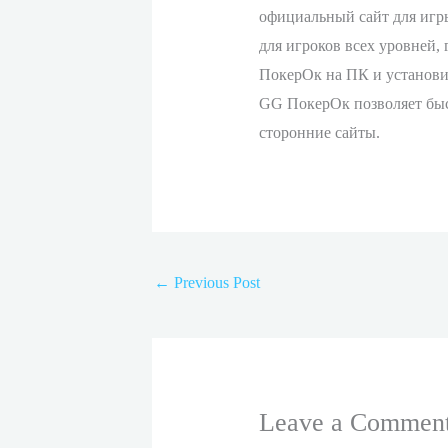
официальный сайт для игры
для игроков всех уровней,
ПокерОк на ПК и установит
GG ПокерОк позволяет быс
сторонние сайты.
←
Previous Post
Leave a Commen