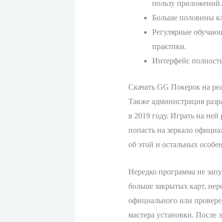
пользу приложений.
Больше половины кл
Регулярные обучающ
практики.
Интерфейс полность
Скачать GG Покерок на реа
Также администрация разра
в 2019 году. Играть на ней
попасть на зеркало официа
об этой и остальных особен
Нередко программа не запу
больше закрытых карт, нер
официального или провере
мастера установки. После 