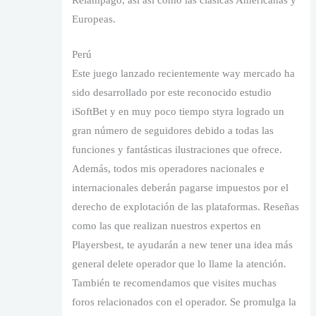
Europeas.
Perú
Este juego lanzado recientemente way mercado ha
sido desarrollado por este reconocido estudio
iSoftBet y en muy poco tiempo styra logrado un
gran número de seguidores debido a todas las
funciones y fantásticas ilustraciones que ofrece.
Además, todos mis operadores nacionales e
internacionales deberán pagarse impuestos por el
derecho de explotación de las plataformas. Reseñas
como las que realizan nuestros expertos en
Playersbest, te ayudarán a new tener una idea más
general delete operador que lo llame la atención.
También te recomendamos que visites muchas
foros relacionados con el operador. Se promulga la