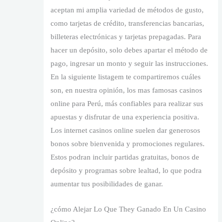
aceptan mi amplia variedad de métodos de gusto,
como tarjetas de crédito, transferencias bancarias,
billeteras electrónicas y tarjetas prepagadas. Para
hacer un depósito, solo debes apartar el método de
pago, ingresar un monto y seguir las instrucciones.
En la siguiente listagem te compartiremos cuáles
son, en nuestra opinión, los mas famosas casinos
online para Perú, más confiables para realizar sus
apuestas y disfrutar de una experiencia positiva.
Los internet casinos online suelen dar generosos
bonos sobre bienvenida y promociones regulares.
Estos podran incluir partidas gratuitas, bonos de
depósito y programas sobre lealtad, lo que podra
aumentar tus posibilidades de ganar.
¿cómo Alejar Lo Que They Ganado En Un Casino