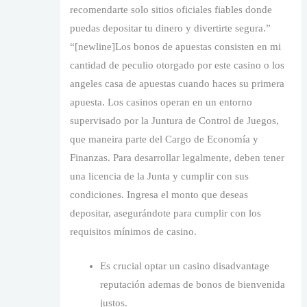
recomendarte solo sitios oficiales fiables donde
puedas depositar tu dinero y divertirte segura.”
“[newline]Los bonos de apuestas consisten en mi
cantidad de peculio otorgado por este casino o los
angeles casa de apuestas cuando haces su primera
apuesta. Los casinos operan en un entorno
supervisado por la Juntura de Control de Juegos,
que maneira parte del Cargo de Economía y
Finanzas. Para desarrollar legalmente, deben tener
una licencia de la Junta y cumplir con sus
condiciones. Ingresa el monto que deseas
depositar, asegurándote para cumplir con los
requisitos mínimos de casino.
Es crucial optar un casino disadvantage
reputación ademas de bonos de bienvenida
justos.