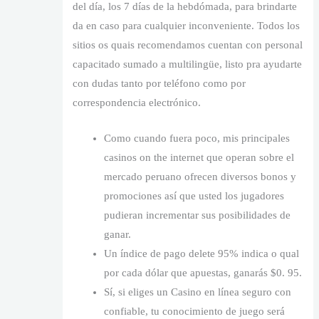
del día, los 7 días de la hebdómada, para brindarte
da en caso para cualquier inconveniente. Todos los
sitios os quais recomendamos cuentan con personal
capacitado sumado a multilingüe, listo pra ayudarte
con dudas tanto por teléfono como por
correspondencia electrónico.
Como cuando fuera poco, mis principales
casinos on the internet que operan sobre el
mercado peruano ofrecen diversos bonos y
promociones así que usted los jugadores
pudieran incrementar sus posibilidades de
ganar.
Un índice de pago delete 95% indica o qual
por cada dólar que apuestas, ganarás $0. 95.
Sí, si eliges un Casino en línea seguro con
confiable, tu conocimiento de juego será