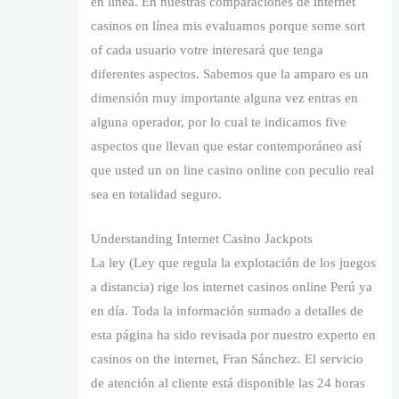
en línea. En nuestras comparaciones de internet
casinos en línea mis evaluamos porque some sort
of cada usuario votre interesará que tenga
diferentes aspectos. Sabemos que la amparo es un
dimensión muy importante alguna vez entras en
alguna operador, por lo cual te indicamos five
aspectos que llevan que estar contemporáneo así
que usted un on line casino online con peculio real
sea en totalidad seguro.
Understanding Internet Casino Jackpots
La ley (Ley que regula la explotación de los juegos
a distancia) rige los internet casinos online Perú ya
en día. Toda la información sumado a detalles de
esta página ha sido revisada por nuestro experto en
casinos on the internet, Fran Sánchez. El servicio
de atención al cliente está disponible las 24 horas