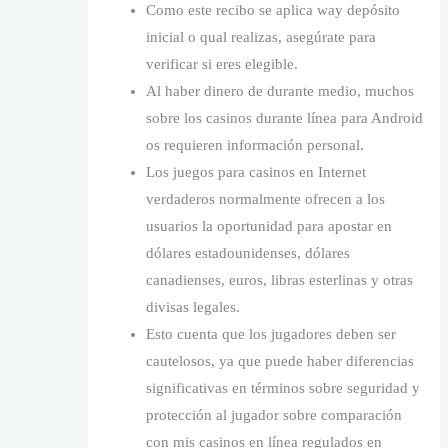
Como este recibo se aplica way depósito
inicial o qual realizas, asegúrate para
verificar si eres elegible.
Al haber dinero de durante medio, muchos
sobre los casinos durante línea para Android
os requieren información personal.
Los juegos para casinos en Internet
verdaderos normalmente ofrecen a los
usuarios la oportunidad para apostar en
dólares estadounidenses, dólares
canadienses, euros, libras esterlinas y otras
divisas legales.
Esto cuenta que los jugadores deben ser
cautelosos, ya que puede haber diferencias
significativas en términos sobre seguridad y
protección al jugador sobre comparación
con mis casinos en línea regulados en