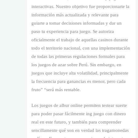
interactivas. Nuestro objetivo fue proporcionarte la
información más actualizada y relevante para
guiarte a tomar decisiones informadas y dar un
paso tu experiencia para juego. Se autoriza
oficialmente el trabajo de aquellas casinos durante
todo el territorio nacional, con una implementación
de todas las primeras regulaciones formales para
los juegos de azar sobre Perú. Sin embargo, en
juegos que incluye alta volatilidad, principalmente
la frecuencia para ganancias es menor, pero cada
fruto” “será más rentable.
Los juegos de albur online permiten testear suerte
para poder pasar fácilmente ing juego con dinero
real en este futuro, y también para comprender
sencillamente qué son en verdad las tragamonedas