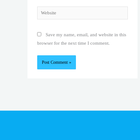
Website
Save my name, email, and website in this
browser for the next time I comment.