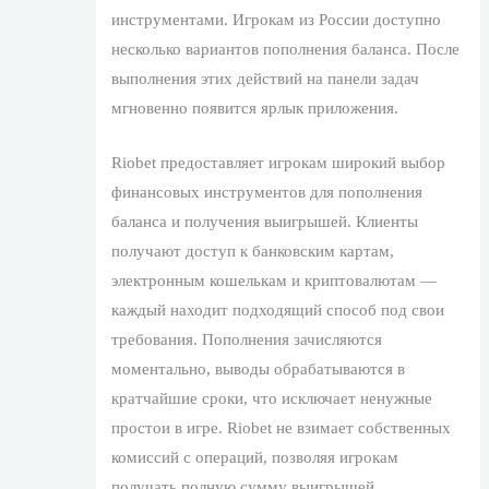
инструментами. Игрокам из России доступно
несколько вариантов пополнения баланса. После
выполнения этих действий на панели задач
мгновенно появится ярлык приложения.
Riobet предоставляет игрокам широкий выбор
финансовых инструментов для пополнения
баланса и получения выигрышей. Клиенты
получают доступ к банковским картам,
электронным кошелькам и криптовалютам —
каждый находит подходящий способ под свои
требования. Пополнения зачисляются
моментально, выводы обрабатываются в
кратчайшие сроки, что исключает ненужные
простои в игре. Riobet не взимает собственных
комиссий с операций, позволяя игрокам
получать полную сумму выигрышей.