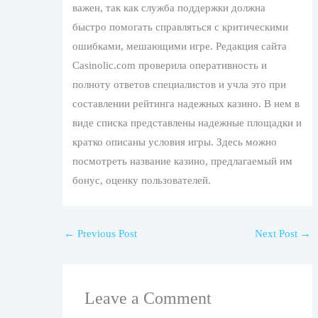
важен, так как служба поддержки должна
быстро помогать справляться с критическими
ошибками, мешающими игре. Редакция сайта
Casinolic.com проверила оперативность и
полноту ответов специалистов и учла это при
составлении рейтинга надежных казино. В нем в
виде списка представлены надежные площадки и
кратко описаны условия игры. Здесь можно
посмотреть название казино, предлагаемый им
бонус, оценку пользователей.
←
Previous Post
Next Post
→
Leave a Comment