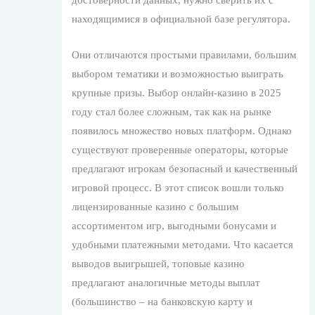
достоверности данных, нужно сверить их с
находящимися в официальной базе регулятора.
Они отличаются простыми правилами, большим
выбором тематики и возможностью выиграть
крупные призы. Выбор онлайн-казино в 2025
году стал более сложным, так как на рынке
появилось множество новых платформ. Однако
существуют проверенные операторы, которые
предлагают игрокам безопасный и качественный
игровой процесс. В этот список вошли только
лицензированные казино с большим
ассортиментом игр, выгодными бонусами и
удобными платежными методами. Что касается
выводов выигрышей, топовые казино
предлагают аналогичные методы выплат
(большинство – на банковскую карту и