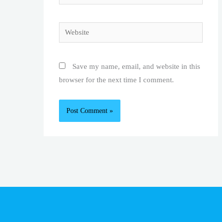
Website
Save my name, email, and website in this
browser for the next time I comment.