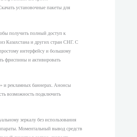
Скачать установочные пакеты для
чтобы получить полный доступ к
из Казахстана и других стран СНГ. С
 простому интерфейсу и большому
ать фриспины и активировать
и» и рекламных баннерах. Анонсы
есть возможность подключить
уальному зеркалу без использования
аппараты. Моментальный вывод средств