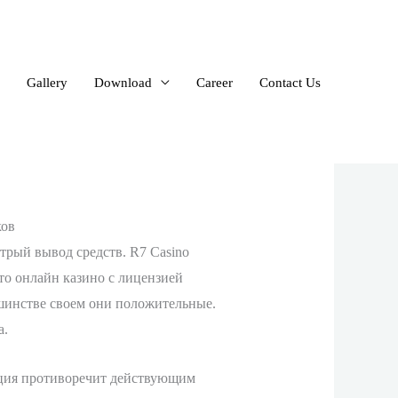
Gallery
Download
Career
Contact Us
и обновлениями для игроков
ков
трый вывод средств. R7 Casino
это онлайн казино с лицензией
ьшинстве своем они положительные.
а.
рация противоречит действующим