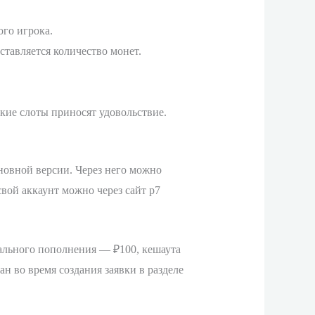
го игрока.
ставляется количество монет.
кие слоты приносят удовольствие.
сновной версии. Через него можно
свой аккаунт можно через сайт р7
ального пополнения — ₽100, кешаута
н во время создания заявки в разделе