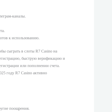
леграм-каналы.
та.
готов к использованию.
обы сыграть в слоты R7 Casino на
 регистрацию, быструю верификацию и
егистрации или пополнении счета.
25 году R7 Casino активно
ругие поощрения.