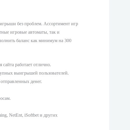
ыигрыши без проблем. Ассортимент игр
тные игровые автоматы, так и
полнить баланс как минимум на 300
 сайта работает отлично.
рупных выигрышей пользователей.
 отправленных денег.
осам.
g, NetEnt, iSoftbet и других