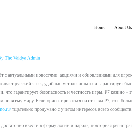
Home
About Us
ьный сайт с актуальными новостями, акциями 
By
The Vaidya Admin
йт с актуальными новостями, акциями и обновлениями для игро
ивает русский язык, удобные методы оплаты и гарантирует быс
и, что гарантирует безопасность и честность игры. Р7 казино – 
м по всему миру. Если ориентироваться на отзывы Р7, то в бол
ino.ru/
тщательно продумано с учетом интересов всего сообществ
т, достаточно ввести в форму логин и пароль, повторная регист