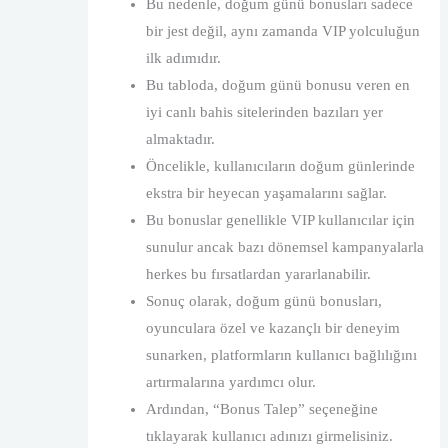
Bu nedenle, doğum günü bonusları sadece
bir jest değil, aynı zamanda VIP yolculuğun
ilk adımıdır.
Bu tabloda, doğum günü bonusu veren en
iyi canlı bahis sitelerinden bazıları yer
almaktadır.
Öncelikle, kullanıcıların doğum günlerinde
ekstra bir heyecan yaşamalarını sağlar.
Bu bonuslar genellikle VIP kullanıcılar için
sunulur ancak bazı dönemsel kampanyalarla
herkes bu fırsatlardan yararlanabilir.
Sonuç olarak, doğum günü bonusları,
oyunculara özel ve kazançlı bir deneyim
sunarken, platformların kullanıcı bağlılığını
artırmalarına yardımcı olur.
Ardından, “Bonus Talep” seçeneğine
tıklayarak kullanıcı adınızı girmelisiniz.