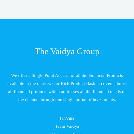
The Vaidya Group
We offer a Single Point Access for all the Financial Products
available in the market. Our Rich Product Basket, covers almost
all financial products which addresses all the financial needs of
the clients’ through one single portal of investments.
FinVine
Team Vaidya