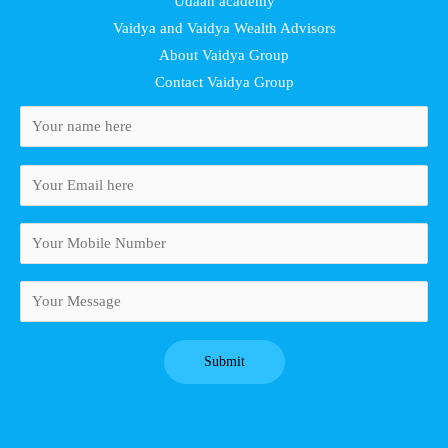
Udaan academy
Vaidya and Vaidya Wealth Advisors
About Vaidya Group
Contact Vaidya Group