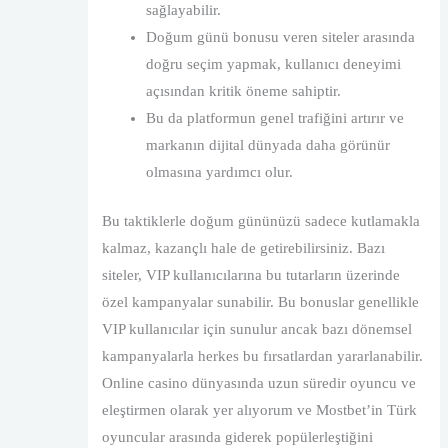
sağlayabilir.
Doğum günü bonusu veren siteler arasında
doğru seçim yapmak, kullanıcı deneyimi
açısından kritik öneme sahiptir.
Bu da platformun genel trafiğini artırır ve
markanın dijital dünyada daha görünür
olmasına yardımcı olur.
Bu taktiklerle doğum gününüzü sadece kutlamakla
kalmaz, kazançlı hale de getirebilirsiniz. Bazı
siteler, VIP kullanıcılarına bu tutarların üzerinde
özel kampanyalar sunabilir. Bu bonuslar genellikle
VIP kullanıcılar için sunulur ancak bazı dönemsel
kampanyalarla herkes bu fırsatlardan yararlanabilir.
Online casino dünyasında uzun süredir oyuncu ve
eleştirmen olarak yer alıyorum ve Mostbet’in Türk
oyuncular arasında giderek popülerleştiğini