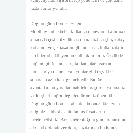
kampanyalar, kişisel hesap yöneticisi ve çok daha
fazla bonus yer alır.
Doğum günü bonusu veren
Mobil uyumlu siteler, kullanıcı deneyimini artırmak
amacıyla çeşitli özellikler sunar. Hızlı erişim, kolay
kullanım ve şık tasarım gibi unsurlar, kullanıcıların
tercihlerini etkileyen önemli faktörlerdir. Özellikle
doğum günü bonusları, kullanıcılara çarpan
bonuslar ya da bedava oyunlar gibi teşvikler
sunarak cazip hale gelmektedir. Bu tür
avantajlardan yararlanmak için araştırma yapmanız
ve bilgileri doğru değerlendirmeniz önemlidir.
Doğum günü bonusu almak için öncelikle tercih
ettiğiniz bahis sitesinin bonus fırsatlarını
incelemelisiniz. Bazı siteler doğum günü bonusunu
otomatik olarak verirken, bazılarında bu bonusu