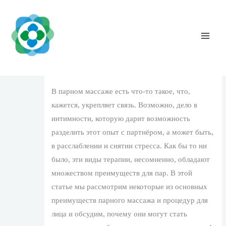
Skip
to
content
Преимущества парного массажа: как он
укрепит ваши отношения
Leave a Comment
/
1
/ By
The Vaidya Admin
В парном массаже есть что-то такое, что,
кажется, укрепляет связь. Возможно, дело в
интимности, которую дарит возможность
разделить этот опыт с партнёром, а может быть,
в расслаблении и снятии стресса. Как бы то ни
было, эти виды терапии, несомненно, обладают
множеством преимуществ для пар. В этой
статье мы рассмотрим некоторые из основных
преимуществ парного массажа и процедур для
лица и обсудим, почему они могут стать